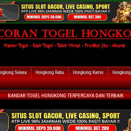
AT
kurat | prediksi situs agen bandar togel hongkong terpercaya | nomor main hon
ngkong Selasa
Hongkong Rabu
Hongkong Kamis
Hongkong
BANDAR TOGEL HONGKONG TERPERCAYA DAN TERBAIK