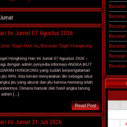
Bocoran
Bocoran
Jumat
Bocoran
ri Ini Jumat 07 Agustus 2026
Bocoran
oran Togel Hari ini
,
Bocoran Togel Hongkong
Bocoran
Bocoran 
ogel Hongkong Hari Ini Jumat 07 Agustus 2026 –
lagi dengan admin penyedia informasi ANGKA IKUT
Bocoran
SARAN HONGKONG yang sudah berpengalaman
 jitu 99%. Kita berani menyatakan diri sebagai situs
ngka jitu yang akurat dan jitu karena memang telah
easliannya. Dimana banyak dari hasil angka tarung
h admin […]
S
Read Post
ri Ini Jumat 31 Juli 2026
3