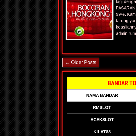
lagi deng
PASARAN H
99%. Kami
tarung yan
keaslianny
admin rum
← Older Posts
BANDAR TO
NAMA BANDAR
RMSLOT
ACEKSLOT
KILAT88