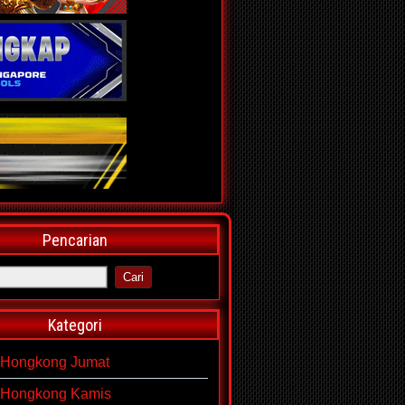
Pencarian
Kategori
 Hongkong Jumat
 Hongkong Kamis