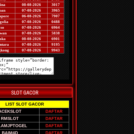
SLOT GACOR
LIST SLOT GACOR
ACEKSLOT
DAFTAR
RMSLOT
DAFTAR
LAMJPTOGEL
DAFTAR
BAIM4D
DAFTAR