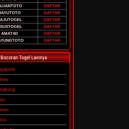
UJANTOTO
DAFTAR
BAYUTOTO
DAFTAR
AJUTOGEL
DAFTAR
SUSTOGEL
DAFTAR
AMAT4D
DAFTAR
AYUNGTOTO
DAFTAR
Bocoran Togel Lainnya
ngapore
dney
ongkong
cau
iwan
ina