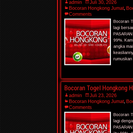
admin
Juli 30, 2026
Bocoran Hongkong Jumat
,
Boc
Comments
Bocoran T
lagi bers
PASARAN H
99%. Kami
angka mai
keasliann
rumuskan 
Bocoran Togel Hongkong Ha
admin
Juli 23, 2026
Bocoran Hongkong Jumat
,
Boc
Comments
Bocoran T
lagi deng
PASARAN 