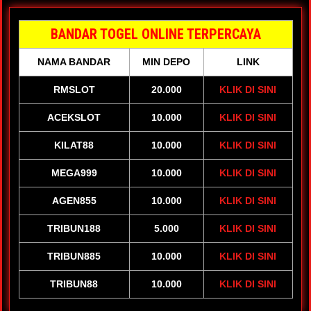
BANDAR TOGEL ONLINE TERPERCAYA
NAMA BANDAR
MIN DEPO
LINK
RMSLOT
20.000
KLIK DI SINI
ACEKSLOT
10.000
KLIK DI SINI
KILAT88
10.000
KLIK DI SINI
MEGA999
10.000
KLIK DI SINI
AGEN855
10.000
KLIK DI SINI
TRIBUN188
5.000
KLIK DI SINI
TRIBUN885
10.000
KLIK DI SINI
TRIBUN88
10.000
KLIK DI SINI