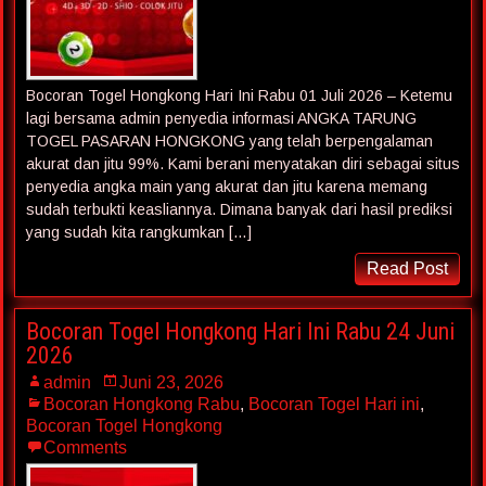
Bocoran Togel Hongkong Hari Ini Rabu 01 Juli 2026 – Ketemu
lagi bersama admin penyedia informasi ANGKA TARUNG
TOGEL PASARAN HONGKONG yang telah berpengalaman
akurat dan jitu 99%. Kami berani menyatakan diri sebagai situs
penyedia angka main yang akurat dan jitu karena memang
sudah terbukti keasliannya. Dimana banyak dari hasil prediksi
yang sudah kita rangkumkan […]
Read Post
Bocoran Togel Hongkong Hari Ini Rabu 24 Juni
2026
admin
Juni 23, 2026
Bocoran Hongkong Rabu
,
Bocoran Togel Hari ini
,
Bocoran Togel Hongkong
Comments