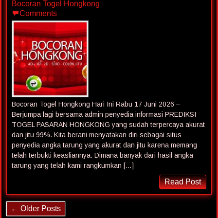
Bocoran Togel Hongkong
Comments
Bocoran Togel Hongkong Hari Ini Rabu 17 Juni 2026 –
Berjumpa lagi bersama admin penyedia informasi PREDIKSI
TOGEL PASARAN HONGKONG yang sudah terpercaya akurat
dan jitu 99%. Kita berani menyatakan diri sebagai situs
penyedia angka tarung yang akurat dan jitu karena memang
telah terbukti keasliannya. Dimana banyak dari hasil angka
tarung yang telah kami rangkumkan […]
Read Post
← Older Posts