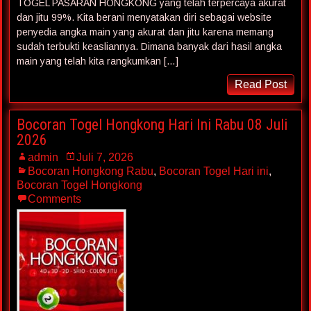
TOGEL PASARAN HONGKONG yang telah terpercaya akurat
dan jitu 99%. Kita berani menyatakan diri sebagai website
penyedia angka main yang akurat dan jitu karena memang
sudah terbukti keasliannya. Dimana banyak dari hasil angka
main yang telah kita rangkumkan […]
Read Post
Bocoran Togel Hongkong Hari Ini Rabu 08 Juli
2026
admin
Juli 7, 2026
Bocoran Hongkong Rabu
,
Bocoran Togel Hari ini
,
Bocoran Togel Hongkong
Comments