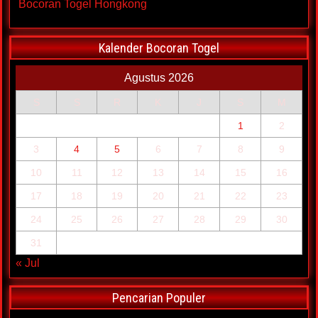
Bocoran Togel Hongkong
Kalender Bocoran Togel
Agustus 2026
S
S
R
K
J
S
M
1
2
3
4
5
6
7
8
9
10
11
12
13
14
15
16
17
18
19
20
21
22
23
24
25
26
27
28
29
30
31
« Jul
Pencarian Populer