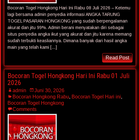
Bocoran Togel Hongkong Hari Ini Rabu 08 Juli 2026 – Ketemu
lagi bersama admin penyedia informasi ANGKA TARUNG
TOGEL PASARAN HONGKONG yang sudah berpengalaman
akurat dan jitu 99%. Admin berani menyatakan diri sebagai
situs penyedia angka ikut yang akurat dan jitu karena memang
sudah terbukti keasliannya. Dimana banyak dari hasil angka
main yang telah kami […]
Read Post
Bocoran Togel Hongkong Hari Ini Rabu 01 Juli
2026
admin
Juni 30, 2026
Bocoran Hongkong Rabu
,
Bocoran Togel Hari ini
,
Bocoran Togel Hongkong
Comments