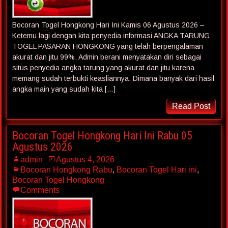
Bocoran Togel Hongkong Hari Ini Kamis 06 Agustus 2026 –
Ketemu lagi dengan kita penyedia informasi ANGKA TARUNG
TOGEL PASARAN HONGKONG yang telah berpengalaman
akurat dan jitu 99%. Admin berani menyatakan diri sebagai
situs penyedia angka tarung yang akurat dan jitu karena
memang sudah terbukti keasliannya. Dimana banyak dari hasil
angka main yang sudah kita […]
Read Post
Bocoran Togel Hongkong Hari Ini Rabu 05
Agustus 2026
admin
Agustus 4, 2026
Bocoran Hongkong Rabu
,
Bocoran Togel Hari ini
,
Bocoran Togel Hongkong
Comments