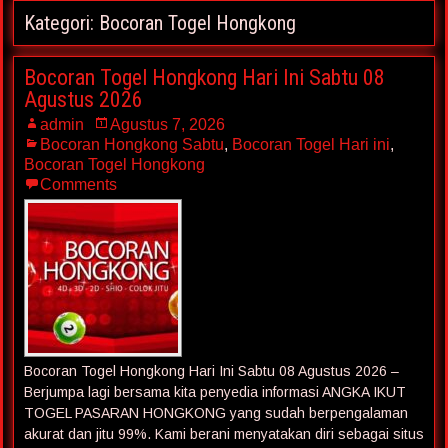
Kategori:
Bocoran Togel Hongkong
Bocoran Togel Hongkong Hari Ini Sabtu 08
Agustus 2026
admin
Agustus 7, 2026
Bocoran Hongkong Sabtu
,
Bocoran Togel Hari ini
,
Bocoran Togel Hongkong
Comments
Bocoran Togel Hongkong Hari Ini Sabtu 08 Agustus 2026 –
Berjumpa lagi bersama kita penyedia informasi ANGKA IKUT
TOGEL PASARAN HONGKONG yang sudah berpengalaman
akurat dan jitu 99%. Kami berani menyatakan diri sebagai situs