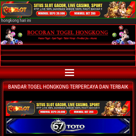
Bocoran Togel Hongkong AKURAT
Bocoran angka jitu togel hongkong paling akurat | prediksi situs agen
bandar togel hongkong terpercaya | nomor main hongkong | data keluaran
hongkong hari ini
BANDAR TOGEL HONGKONG TERPERCAYA DAN TERBAIK