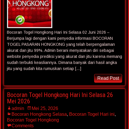
Bocoran Togel Hongkong Hari Ini Selasa 02 Juni 2026 –
Berjumpa lagi dengan kami penyedia informasi BOCORAN
TOGEL PASARAN HONGKONG yang telah berpengalaman
akurat dan jitu 99%. Admin berani menyatakan diri sebagai
website penyedia prediksi yang akurat dan jitu karena memang
sudah terbukti keasliannya. Dimana banyak dari hasil angka
jitu yang sudah kita rumuskan setiap […]
Read Post
Bocoran Togel Hongkong Hari Ini Selasa 26
Mei 2026
admin
Mei 25, 2026
Bocoran Hongkong Selasa
,
Bocoran Togel Hari ini
,
Bocoran Togel Hongkong
Comments