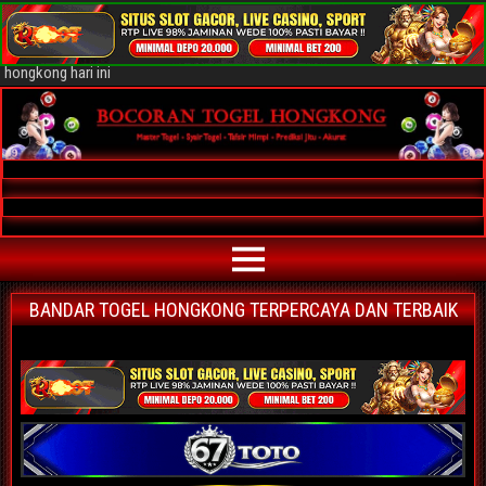
Bocoran Togel Hongkong AKURAT
Bocoran angka jitu togel hongkong paling akurat | prediksi situs agen
bandar togel hongkong terpercaya | nomor main hongkong | data keluaran
hongkong hari ini
BANDAR TOGEL HONGKONG TERPERCAYA DAN TERBAIK