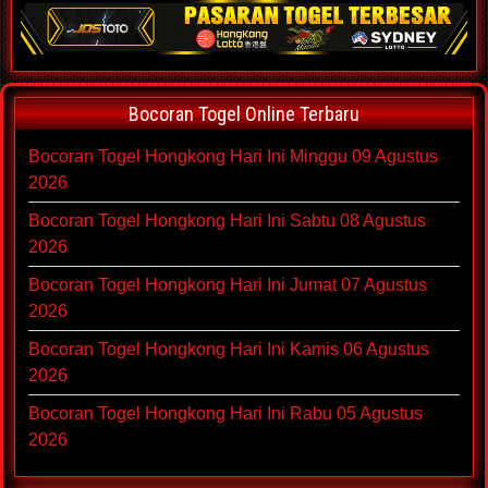
Bocoran Togel Online Terbaru
Bocoran Togel Hongkong Hari Ini Minggu 09 Agustus
2026
Bocoran Togel Hongkong Hari Ini Sabtu 08 Agustus
2026
Bocoran Togel Hongkong Hari Ini Jumat 07 Agustus
2026
Bocoran Togel Hongkong Hari Ini Kamis 06 Agustus
2026
Bocoran Togel Hongkong Hari Ini Rabu 05 Agustus
2026