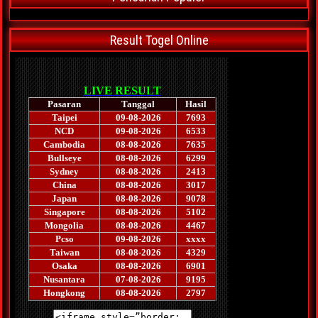
Result Togel Online