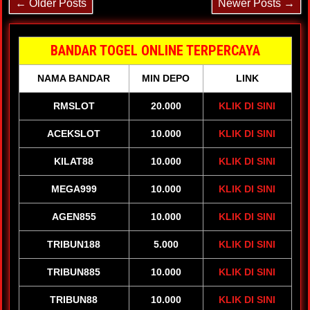
← Older Posts
Newer Posts →
BANDAR TOGEL ONLINE TERPERCAYA
NAMA BANDAR
MIN DEPO
LINK
RMSLOT
20.000
KLIK DI SINI
ACEKSLOT
10.000
KLIK DI SINI
KILAT88
10.000
KLIK DI SINI
MEGA999
10.000
KLIK DI SINI
AGEN855
10.000
KLIK DI SINI
TRIBUN188
5.000
KLIK DI SINI
TRIBUN885
10.000
KLIK DI SINI
TRIBUN88
10.000
KLIK DI SINI