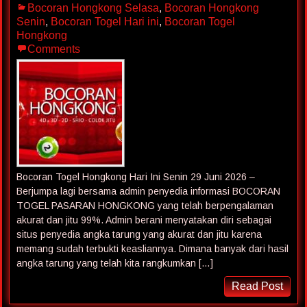
Bocoran Hongkong Selasa
,
Bocoran Hongkong
Senin
,
Bocoran Togel Hari ini
,
Bocoran Togel
Hongkong
Comments
Bocoran Togel Hongkong Hari Ini Senin 29 Juni 2026 –
Berjumpa lagi bersama admin penyedia informasi BOCORAN
TOGEL PASARAN HONGKONG yang telah berpengalaman
akurat dan jitu 99%. Admin berani menyatakan diri sebagai
situs penyedia angka tarung yang akurat dan jitu karena
memang sudah terbukti keasliannya. Dimana banyak dari hasil
angka tarung yang telah kita rangkumkan […]
Read Post