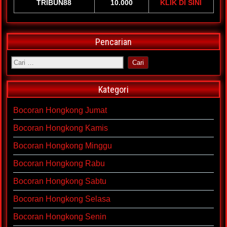
TRIBUN88
10.000
KLIK DI SINI
Pencarian
Kategori
Bocoran Hongkong Jumat
Bocoran Hongkong Kamis
Bocoran Hongkong Minggu
Bocoran Hongkong Rabu
Bocoran Hongkong Sabtu
Bocoran Hongkong Selasa
Bocoran Hongkong Senin