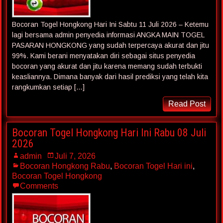
Bocoran Togel Hongkong Hari Ini Sabtu 11 Juli 2026 – Ketemu
lagi bersama admin penyedia informasi ANGKA MAIN TOGEL
PASARAN HONGKONG yang sudah terpercaya akurat dan jitu
99%. Kami berani menyatakan diri sebagai situs penyedia
bocoran yang akurat dan jitu karena memang sudah terbukti
keasliannya. Dimana banyak dari hasil prediksi yang telah kita
rangkumkan setiap […]
Read Post
Bocoran Togel Hongkong Hari Ini Rabu 08 Juli
2026
admin
Juli 7, 2026
Bocoran Hongkong Rabu
,
Bocoran Togel Hari ini
,
Bocoran Togel Hongkong
Comments