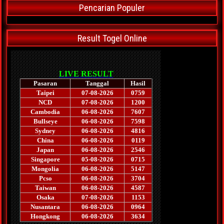
Pencarian Populer
Result Togel Online