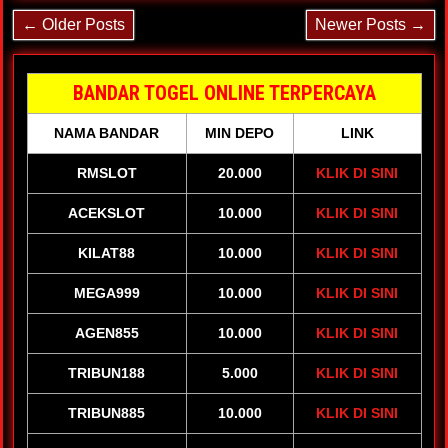
← Older Posts
Newer Posts →
BANDAR TOGEL ONLINE TERPERCAYA
NAMA BANDAR
MIN DEPO
LINK
RMSLOT
20.000
KLIK DI SINI
ACEKSLOT
10.000
KLIK DI SINI
KILAT88
10.000
KLIK DI SINI
MEGA999
10.000
KLIK DI SINI
AGEN855
10.000
KLIK DI SINI
TRIBUN188
5.000
KLIK DI SINI
TRIBUN885
10.000
KLIK DI SINI