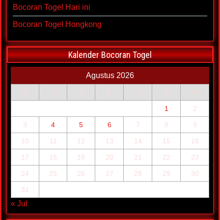
Bocoran Togel Hari ini
Bocoran Togel Hongkong
Kalender Bocoran Togel
Agustus 2026
S
S
R
K
J
S
M
1
2
3
4
5
6
7
8
9
10
11
12
13
14
15
16
17
18
19
20
21
22
23
24
25
26
27
28
29
30
31
« Jul