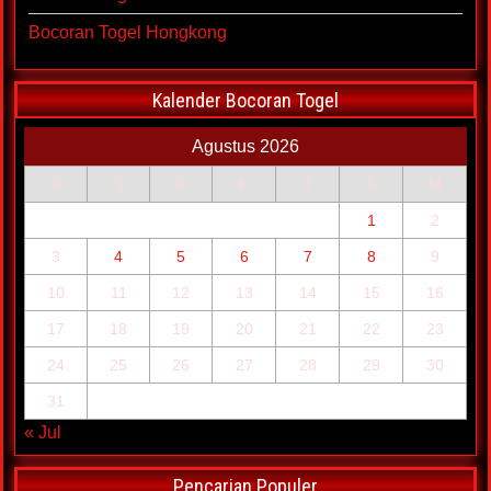
Bocoran Togel Hongkong
Kalender Bocoran Togel
Agustus 2026
S
S
R
K
J
S
M
1
2
3
4
5
6
7
8
9
10
11
12
13
14
15
16
17
18
19
20
21
22
23
24
25
26
27
28
29
30
31
« Jul
Pencarian Populer