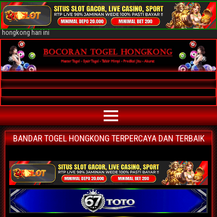
Bocoran Togel Hongkong AKURAT
Bocoran angka jitu togel hongkong paling akurat | prediksi situs agen
bandar togel hongkong terpercaya | nomor main hongkong | data keluaran
hongkong hari ini
BANDAR TOGEL HONGKONG TERPERCAYA DAN TERBAIK