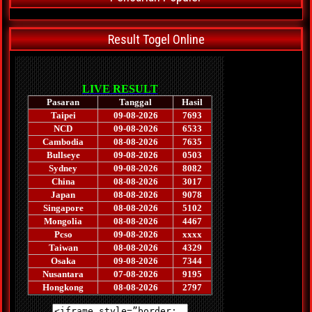
Result Togel Online