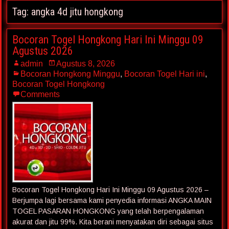
Tag:
angka 4d jitu hongkong
Bocoran Togel Hongkong Hari Ini Minggu 09
Agustus 2026
admin
Agustus 8, 2026
Bocoran Hongkong Minggu
,
Bocoran Togel Hari ini
,
Bocoran Togel Hongkong
Comments
Bocoran Togel Hongkong Hari Ini Minggu 09 Agustus 2026 –
Berjumpa lagi bersama kami penyedia informasi ANGKA MAIN
TOGEL PASARAN HONGKONG yang telah berpengalaman
akurat dan jitu 99%. Kita berani menyatakan diri sebagai situs