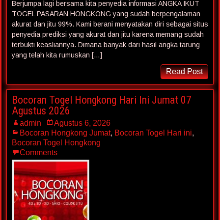
Berjumpa lagi bersama kita penyedia informasi ANGKA IKUT
TOGEL PASARAN HONGKONG yang sudah berpengalaman
akurat dan jitu 99%. Kami berani menyatakan diri sebagai situs
penyedia prediksi yang akurat dan jitu karena memang sudah
terbukti keasliannya. Dimana banyak dari hasil angka tarung
yang telah kita rumuskan […]
Read Post
Bocoran Togel Hongkong Hari Ini Jumat 07
Agustus 2026
admin
Agustus 6, 2026
Bocoran Hongkong Jumat
,
Bocoran Togel Hari ini
,
Bocoran Togel Hongkong
Comments