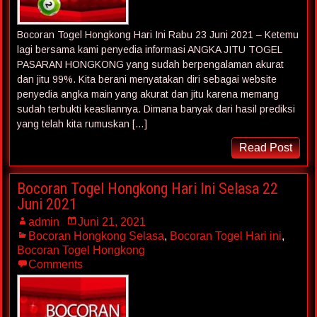
Bocoran Togel Hongkong Hari Ini Rabu 23 Juni 2021 – Ketemu
lagi bersama kami penyedia informasi ANGKA JITU TOGEL
PASARAN HONGKONG yang sudah berpengalaman akurat
dan jitu 99%. Kita berani menyatakan diri sebagai website
penyedia angka main yang akurat dan jitu karena memang
sudah terbukti keasliannya. Dimana banyak dari hasil prediksi
yang telah kita rumuskan […]
Read Post
Bocoran Togel Hongkong Hari Ini Selasa 22
Juni 2021
admin
Juni 21, 2021
Bocoran Hongkong Selasa
,
Bocoran Togel Hari ini
,
Bocoran Togel Hongkong
Comments