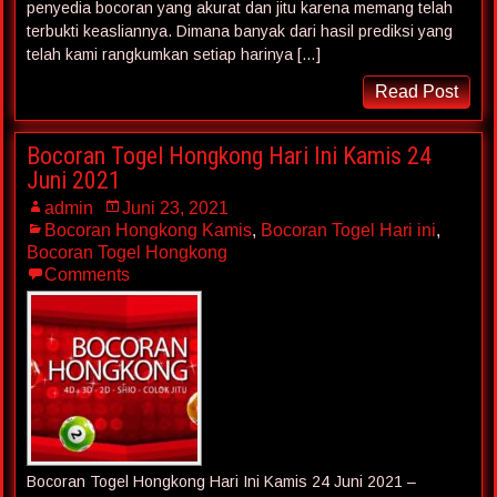
penyedia bocoran yang akurat dan jitu karena memang telah
terbukti keasliannya. Dimana banyak dari hasil prediksi yang
telah kami rangkumkan setiap harinya […]
Read Post
Bocoran Togel Hongkong Hari Ini Kamis 24
Juni 2021
admin
Juni 23, 2021
Bocoran Hongkong Kamis
,
Bocoran Togel Hari ini
,
Bocoran Togel Hongkong
Comments
Bocoran Togel Hongkong Hari Ini Kamis 24 Juni 2021 –