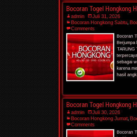
Bocoran Togel Hongkong Ha
admin
Juli 31, 2026
Bocoran Hongkong Sabtu
,
Boc
Comments
Bocoran T
Berjumpa 
TARUNG 
terpercaya
sebagai w
karena me
hasil ang
Bocoran Togel Hongkong Ha
admin
Juli 30, 2026
Bocoran Hongkong Jumat
,
Boc
Comments
Bocoran T