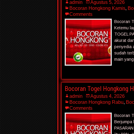
admin
Agustus 5, 2026
Bocoran Hongkong Kamis
,
Bo
Comments
Bocoran T
Ketemu la
TOGEL PA
akurat dan
penyedia 
sudah terb
main yang
Bocoran Togel Hongkong Ha
admin
Agustus 4, 2026
Bocoran Hongkong Rabu
,
Boc
Comments
Bocoran T
Berjumpa 
PASARAN 