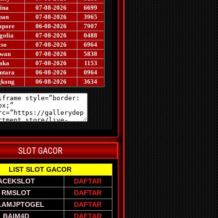
SLOT GACOR
LIST SLOT GACOR
ACEKSLOT
DAFTAR
RMSLOT
DAFTAR
LAMJPTOGEL
DAFTAR
BAIM4D
DAFTAR