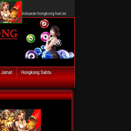
gkong | data keluaran hongkong hari ini
 Jumat
Hongkong Sabtu