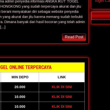
Togel C
ama admin penyedia informasi ANGKA IKUT TOGEL
ONGKONG yang sudah terpercaya akurat dan jitu
 berani menyatakan diri sebagai website penyedia
n yang akurat dan jitu karena memang sudah terbukti
ya. Dimana banyak dari hasil bocoran yang telah admin
[…]
Read Post
GEL ONLINE TERPERCAYA
MIN DEPO
LINK
20.000
KLIK DI SINI
10.000
KLIK DI SINI
10.000
KLIK DI SINI