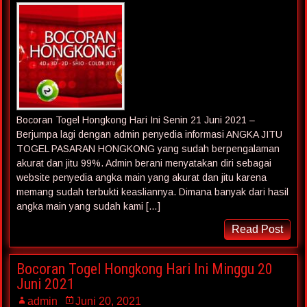
Bocoran Togel Hongkong Hari Ini Senin 21 Juni 2021 –
Berjumpa lagi dengan admin penyedia informasi ANGKA JITU
TOGEL PASARAN HONGKONG yang sudah berpengalaman
akurat dan jitu 99%. Admin berani menyatakan diri sebagai
website penyedia angka main yang akurat dan jitu karena
memang sudah terbukti keasliannya. Dimana banyak dari hasil
angka main yang sudah kami […]
Read Post
Bocoran Togel Hongkong Hari Ini Minggu 20
Juni 2021
admin
Juni 20, 2021