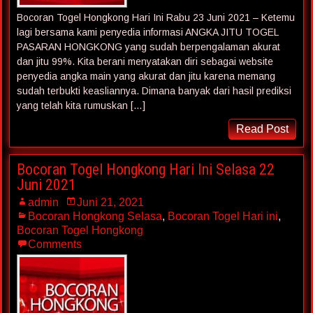
Bocoran Togel Hongkong Hari Ini Rabu 23 Juni 2021 – Ketemu
lagi bersama kami penyedia informasi ANGKA JITU TOGEL
PASARAN HONGKONG yang sudah berpengalaman akurat
dan jitu 99%. Kita berani menyatakan diri sebagai website
penyedia angka main yang akurat dan jitu karena memang
sudah terbukti keasliannya. Dimana banyak dari hasil prediksi
yang telah kita rumuskan […]
Read Post
Bocoran Togel Hongkong Hari Ini Selasa 22
Juni 2021
admin
Juni 21, 2021
Bocoran Hongkong Selasa
,
Bocoran Togel Hari ini
,
Bocoran Togel Hongkong
Comments