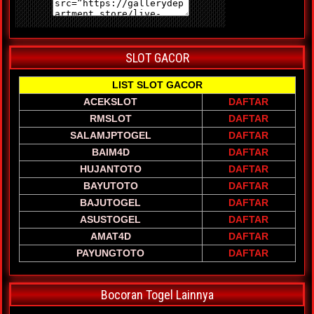
SLOT GACOR
LIST SLOT GACOR
ACEKSLOT
DAFTAR
RMSLOT
DAFTAR
SALAMJPTOGEL
DAFTAR
BAIM4D
DAFTAR
HUJANTOTO
DAFTAR
BAYUTOTO
DAFTAR
BAJUTOGEL
DAFTAR
ASUSTOGEL
DAFTAR
AMAT4D
DAFTAR
PAYUNGTOTO
DAFTAR
Bocoran Togel Lainnya