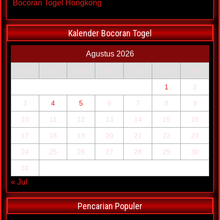
Bocoran Togel Hongkong
Kalender Bocoran Togel
Agustus 2026
S
S
R
K
J
S
M
1
2
3
4
5
6
7
8
9
10
11
12
13
14
15
16
17
18
19
20
21
22
23
24
25
26
27
28
29
30
31
« Jul
Pencarian Populer