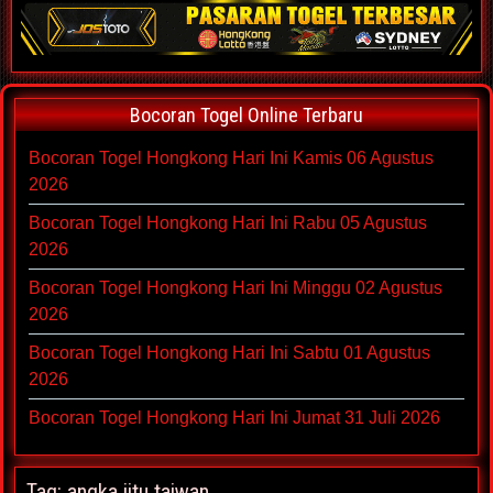
Bocoran Togel Online Terbaru
Bocoran Togel Hongkong Hari Ini Kamis 06 Agustus
2026
Bocoran Togel Hongkong Hari Ini Rabu 05 Agustus
2026
Bocoran Togel Hongkong Hari Ini Minggu 02 Agustus
2026
Bocoran Togel Hongkong Hari Ini Sabtu 01 Agustus
2026
Bocoran Togel Hongkong Hari Ini Jumat 31 Juli 2026
Tag:
angka jitu taiwan