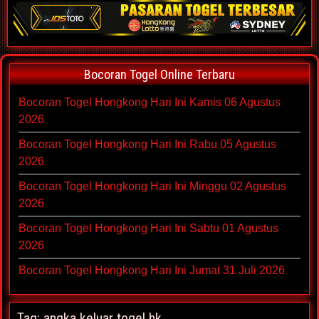
Bocoran Togel Online Terbaru
Bocoran Togel Hongkong Hari Ini Kamis 06 Agustus
2026
Bocoran Togel Hongkong Hari Ini Rabu 05 Agustus
2026
Bocoran Togel Hongkong Hari Ini Minggu 02 Agustus
2026
Bocoran Togel Hongkong Hari Ini Sabtu 01 Agustus
2026
Bocoran Togel Hongkong Hari Ini Jumat 31 Juli 2026
Tag:
angka keluar togel hk