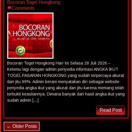
Bocoran Togel Hongkong
Comments
Bocoran Togel Hongkong Hari Ini Selasa 28 Juli 2026 –
Ketemu lagi dengan admin penyedia informasi ANGKA IKUT
TOGEL PASARAN HONGKONG yang sudah terpercaya akurat
dan jitu 99%. Admin berani menyatakan diri sebagai website
penyedia angka ikut yang akurat dan jitu karena memang telah
terbukti keasliannya. Dimana banyak dari hasil angka ikut yang
sudah admin […]
Read Post
← Older Posts