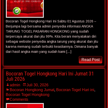
Bocoran Togel Hongkong Hari Ini Sabtu 01 Agustus 2026 –
Berjumpa lagi bersama admin penyedia informasi ANGKA
TARUNG TOGEL PASARAN HONGKONG yang sudah
terpercaya akurat dan jitu 99%. Kita berani menyatakan diri
sebagai website penyedia angka tarung yang akurat dan jitu
karena memang sudah terbukti keasliannya. Dimana banyak
dari hasil angka main yang sudah kami […]
Read Post
Bocoran Togel Hongkong Hari Ini Jumat 31
Juli 2026
admin
Juli 30, 2026
Bocoran Hongkong Jumat
,
Bocoran Togel Hari ini
,
Bocoran Togel Hongkong
Comments