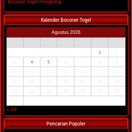
Bocoran Togel Hongkong
Kalender Bocoran Togel
Agustus 2026
S
S
R
K
J
S
M
1
2
3
4
5
6
7
8
9
10
11
12
13
14
15
16
17
18
19
20
21
22
23
24
25
26
27
28
29
30
31
« Jul
Pencarian Populer