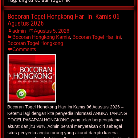
Bocoran Togel Hongkong Hari Ini Kamis 06
Agustus 2026
admin
Agustus 5, 2026
Bocoran Hongkong Kamis
,
Bocoran Togel Hari ini
,
Bocoran Togel Hongkong
Comments
Bocoran Togel Hongkong Hari Ini Kamis 06 Agustus 2026 –
Ketemu lagi dengan kita penyedia informasi ANGKA TARUNG
TOGEL PASARAN HONGKONG yang telah berpengalaman
akurat dan jitu 99%. Admin berani menyatakan diri sebagai
situs penyedia angka tarung yang akurat dan jitu karena