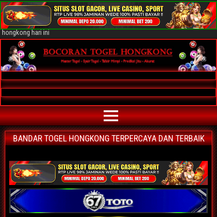
Bocoran Togel Hongkong AKURAT
Bocoran angka jitu togel hongkong paling akurat | prediksi situs agen
bandar togel hongkong terpercaya | nomor main hongkong | data keluaran
hongkong hari ini
BANDAR TOGEL HONGKONG TERPERCAYA DAN TERBAIK