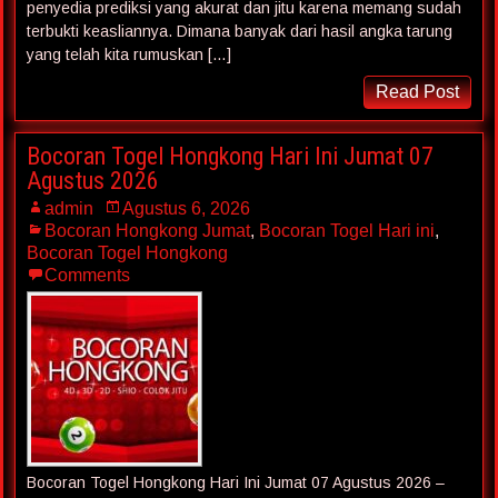
penyedia prediksi yang akurat dan jitu karena memang sudah
terbukti keasliannya. Dimana banyak dari hasil angka tarung
yang telah kita rumuskan […]
Read Post
Bocoran Togel Hongkong Hari Ini Jumat 07
Agustus 2026
admin
Agustus 6, 2026
Bocoran Hongkong Jumat
,
Bocoran Togel Hari ini
,
Bocoran Togel Hongkong
Comments
Bocoran Togel Hongkong Hari Ini Jumat 07 Agustus 2026 –