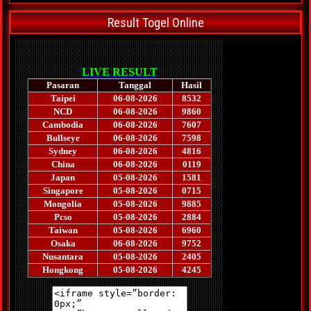
Result Togel Online