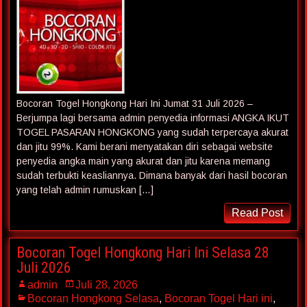
Bocoran Togel Hongkong Hari Ini Jumat 31 Juli 2026 –
Berjumpa lagi bersama admin penyedia informasi ANGKA IKUT
TOGEL PASARAN HONGKONG yang sudah terpercaya akurat
dan jitu 99%. Kami berani menyatakan diri sebagai website
penyedia angka main yang akurat dan jitu karena memang
sudah terbukti keasliannya. Dimana banyak dari hasil bocoran
yang telah admin rumuskan […]
Read Post
Bocoran Togel Hongkong Hari Ini Selasa 28
Juli 2026
admin
Juli 28, 2026
Bocoran Hongkong Selasa
,
Bocoran Togel Hari ini
,