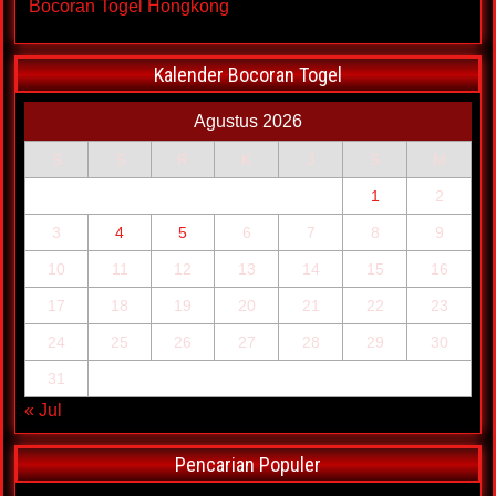
Bocoran Togel Hongkong
Kalender Bocoran Togel
Agustus 2026
S
S
R
K
J
S
M
1
2
3
4
5
6
7
8
9
10
11
12
13
14
15
16
17
18
19
20
21
22
23
24
25
26
27
28
29
30
31
« Jul
Pencarian Populer