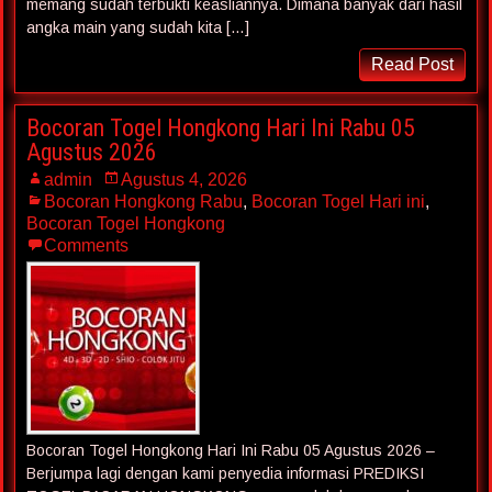
memang sudah terbukti keasliannya. Dimana banyak dari hasil
angka main yang sudah kita […]
Read Post
Bocoran Togel Hongkong Hari Ini Rabu 05
Agustus 2026
admin
Agustus 4, 2026
Bocoran Hongkong Rabu
,
Bocoran Togel Hari ini
,
Bocoran Togel Hongkong
Comments
Bocoran Togel Hongkong Hari Ini Rabu 05 Agustus 2026 –
Berjumpa lagi dengan kami penyedia informasi PREDIKSI