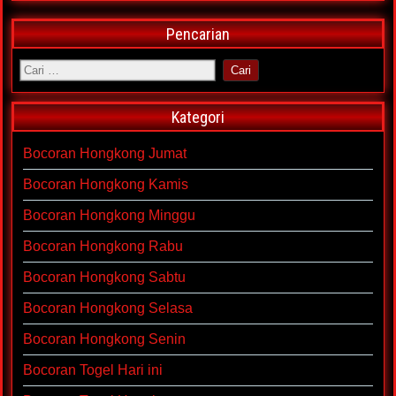
Pencarian
Kategori
Bocoran Hongkong Jumat
Bocoran Hongkong Kamis
Bocoran Hongkong Minggu
Bocoran Hongkong Rabu
Bocoran Hongkong Sabtu
Bocoran Hongkong Selasa
Bocoran Hongkong Senin
Bocoran Togel Hari ini