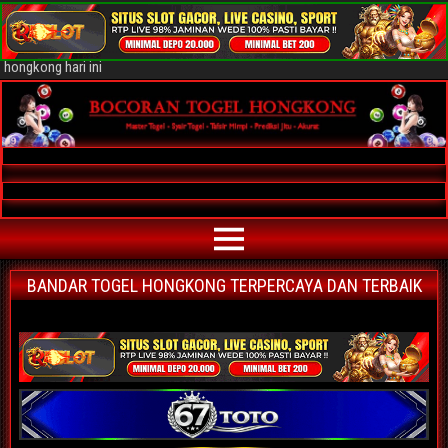
Bocoran Togel Hongkong AKURAT
Bocoran angka jitu togel hongkong paling akurat | prediksi situs agen
bandar togel hongkong terpercaya | nomor main hongkong | data keluaran
hongkong hari ini
BANDAR TOGEL HONGKONG TERPERCAYA DAN TERBAIK