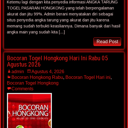
Ketemu lagi dengan kita penyedia informasi ANGKA TARUNG
TOGEL PASARAN HONGKONG yang telah berpengalaman
akurat dan jitu 99%. Admin berani menyatakan diri sebagai
situs penyedia angka tarung yang akurat dan jitu karena
memang sudah terbukti keasliannya. Dimana banyak dari hasil
angka main yang sudah kita […]
Read Post
Bocoran Togel Hongkong Hari Ini Rabu 05
Agustus 2026
admin
Agustus 4, 2026
Bocoran Hongkong Rabu
,
Bocoran Togel Hari ini
,
Bocoran Togel Hongkong
Comments