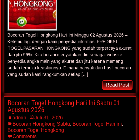
Bocoran Togel Hongkong Hari Ini Minggu 02 Agustus 2026 –
Ketemu lagi dengan kami penyedia informasi PREDIKSI
TOGEL PASARAN HONGKONG yang sudah terpercaya akurat
dan jitu 99%. Kita berani menyatakan diri sebagai website
penyedia angka main yang akurat dan jitu karena memang
sudah terbukti keasliannya. Dimana banyak dari hasil bocoran
yang sudah kami rangkumkan setiap […]
Read Post
Bocoran Togel Hongkong Hari Ini Sabtu 01
Agustus 2026
admin
Juli 31, 2026
Bocoran Hongkong Sabtu
,
Bocoran Togel Hari ini
,
Bocoran Togel Hongkong
Comments