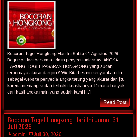
Bocoran Togel Hongkong Hari Ini Sabtu 01 Agustus 2026 –
Berjumpa lagi bersama admin penyedia informasi ANGKA
TARUNG TOGEL PASARAN HONGKONG yang sudah
terpercaya akurat dan jitu 99%. Kita berani menyatakan diri
sebagai website penyedia angka tarung yang akurat dan jitu
karena memang sudah terbukti keasliannya. Dimana banyak
dari hasil angka main yang sudah kami […]
Read Post
Bocoran Togel Hongkong Hari Ini Jumat 31
Juli 2026
admin
Juli 30, 2026