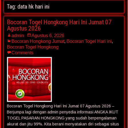
Tag:
data hk hari ini
Bocoran Togel Hongkong Hari Ini Jumat 07
Agustus 2026
admin
Agustus 6, 2026
Bocoran Hongkong Jumat
,
Bocoran Togel Hari ini
,
Bocoran Togel Hongkong
Comments
Bocoran Togel Hongkong Hari Ini Jumat 07 Agustus 2026 –
Berjumpa lagi dengan admin penyedia informasi ANGKA IKUT
TOGEL PASARAN HONGKONG yang sudah berpengalaman
akurat dan jitu 99%. Kita berani menyatakan diri sebagai situs