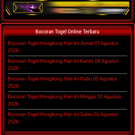
Bocoran Togel Online Terbaru
Bocoran Togel Hongkong Hari Ini Jumat 07 Agustus
2026
Bocoran Togel Hongkong Hari Ini Kamis 06 Agustus
2026
Bocoran Togel Hongkong Hari Ini Rabu 05 Agustus
2026
Bocoran Togel Hongkong Hari Ini Minggu 02 Agustus
2026
Bocoran Togel Hongkong Hari Ini Sabtu 01 Agustus
2026