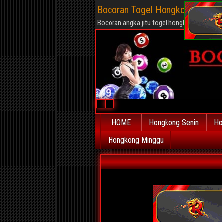
Bocoran Togel Hongkong AKUR
Bocoran angka jitu togel hongkong paling a
HOME
Hongkong Senin
Ho
Hongkong Minggu