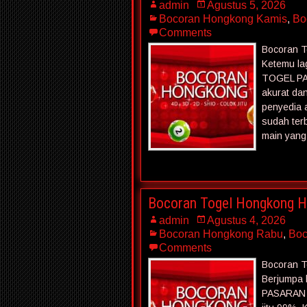
admin
Agustus 5, 2026
Bocoran Hongkong Kamis
,
Bo
Comments
Bocoran T
Ketemu la
TOGEL PA
akurat dan
penyedia 
sudah terb
main yang
Bocoran Togel Hongkong Ha
admin
Agustus 4, 2026
Bocoran Hongkong Rabu
,
Boc
Comments
Bocoran T
Berjumpa 
PASARAN 