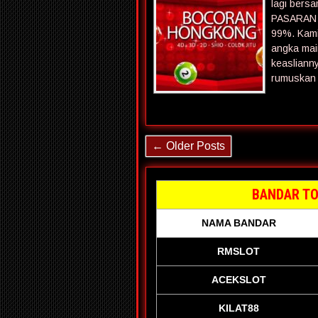
lagi bers
PASARAN H
99%. Kami
angka mai
keasliann
rumuskan 
← Older Posts
BANDAR TO
NAMA BANDAR
RMSLOT
ACEKSLOT
KILAT88