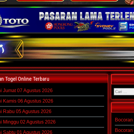
n Togel Online Terbaru
i Jumat 07 Agustus 2026
ni Kamis 06 Agustus 2026
ni Rabu 05 Agustus 2026
Bocoran
ni Minggu 02 Agustus 2026
Bocoran
i Sabtu 01 Agustus 2026