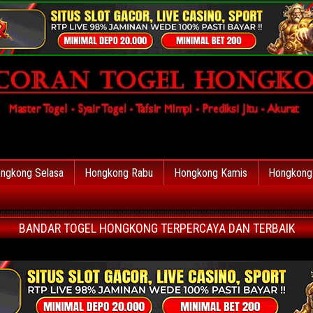
AT
kurat | prediksi situs agen bandar togel hongkong terpercaya | nomor main hon
ngkong Selasa
Hongkong Rabu
Hongkong Kamis
Hongkong
BANDAR TOGEL HONGKONG TERPERCAYA DAN TERBAIK