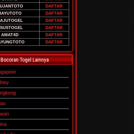
UJANTOTO
DAFTAR
BAYUTOTO
DAFTAR
AJUTOGEL
DAFTAR
SUSTOGEL
DAFTAR
AMAT4D
DAFTAR
AYUNGTOTO
DAFTAR
Bocoran Togel Lainnya
ngapore
dney
ongkong
cau
iwan
ina