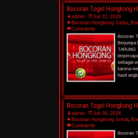
Bocoran Togel Hongkong Ha
admin
Juli 31, 2026
Bocoran Hongkong Sabtu
,
Boc
Comments
Bocoran T
Berjumpa 
TARUNG 
terpercaya
sebagai w
karena me
hasil ang
Bocoran Togel Hongkong Ha
admin
Juli 30, 2026
Bocoran Hongkong Jumat
,
Boc
Comments
Bocoran T