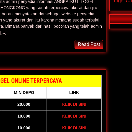
Togel C
ama admin penyedia informasi ANGKA IKUT TOGEL
ONGKONG yang sudah terpercaya akurat dan jitu
 berani menyatakan diri sebagai website penyedia
n yang akurat dan jitu karena memang sudah terbukti
ya. Dimana banyak dari hasil bocoran yang telah admin
[…]
Read Post
GEL ONLINE TERPERCAYA
MIN DEPO
LINK
20.000
KLIK DI SINI
10.000
KLIK DI SINI
10.000
KLIK DI SINI