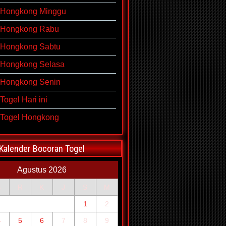
 Hongkong Minggu
 Hongkong Rabu
 Hongkong Sabtu
 Hongkong Selasa
 Hongkong Senin
Togel Hari ini
 Togel Hongkong
Kalender Bocoran Togel
Agustus 2026
S
R
K
J
S
M
1
2
4
5
6
7
8
9