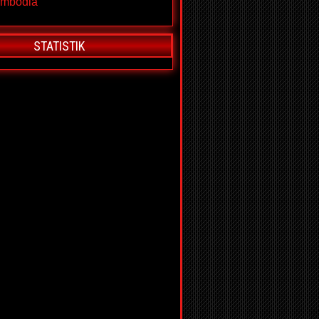
ambodia
STATISTIK