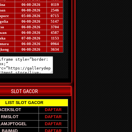
SLOT GACOR
LIST SLOT GACOR
ACEKSLOT
DAFTAR
RMSLOT
DAFTAR
LAMJPTOGEL
DAFTAR
BAIM4D
DAFTAR