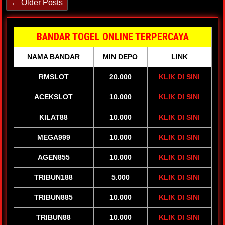
← Older Posts
BANDAR TOGEL ONLINE TERPERCAYA
NAMA BANDAR
MIN DEPO
LINK
RMSLOT
20.000
KLIK DI SINI
ACEKSLOT
10.000
KLIK DI SINI
KILAT88
10.000
KLIK DI SINI
MEGA999
10.000
KLIK DI SINI
AGEN855
10.000
KLIK DI SINI
TRIBUN188
5.000
KLIK DI SINI
TRIBUN885
10.000
KLIK DI SINI
TRIBUN88
10.000
KLIK DI SINI