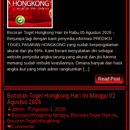
Bocoran Togel Hongkong Hari Ini Rabu 05 Agustus 2026 –
Berjumpa lagi dengan kami penyedia informasi PREDIKSI
TOGEL PASARAN HONGKONG yang sudah berpengalaman
akurat dan jitu 99%. Kami berani menyatakan diri sebagai
website penyedia angka tarung yang akurat dan jitu karena
memang sudah terbukti keasliannya. Dimana banyak dari hasil
angka ikut yang telah admin rangkumkan […]
Read Post
Bocoran Togel Hongkong Hari Ini Minggu 02
Agustus 2026
admin
Agustus 1, 2026
Bocoran Hongkong Minggu
,
Bocoran Togel Hari ini
,
Bocoran Togel Hongkong
Comments