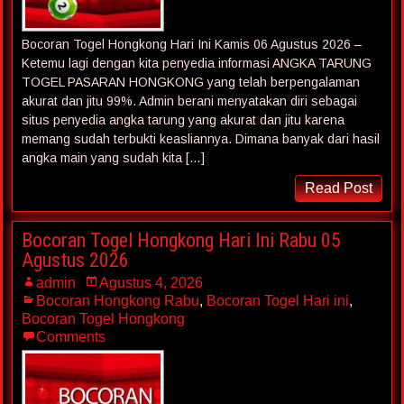
Bocoran Togel Hongkong Hari Ini Kamis 06 Agustus 2026 –
Ketemu lagi dengan kita penyedia informasi ANGKA TARUNG
TOGEL PASARAN HONGKONG yang telah berpengalaman
akurat dan jitu 99%. Admin berani menyatakan diri sebagai
situs penyedia angka tarung yang akurat dan jitu karena
memang sudah terbukti keasliannya. Dimana banyak dari hasil
angka main yang sudah kita […]
Read Post
Bocoran Togel Hongkong Hari Ini Rabu 05
Agustus 2026
admin
Agustus 4, 2026
Bocoran Hongkong Rabu
,
Bocoran Togel Hari ini
,
Bocoran Togel Hongkong
Comments