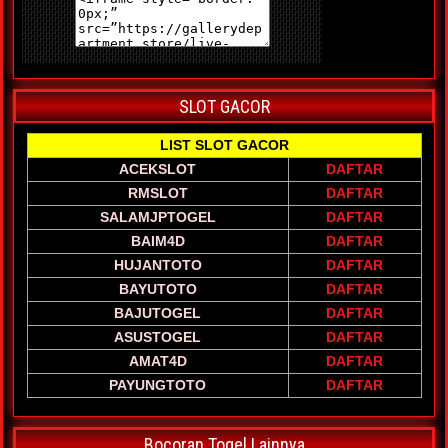
SLOT GACOR
LIST SLOT GACOR
ACEKSLOT
DAFTAR
RMSLOT
DAFTAR
SALAMJPTOGEL
DAFTAR
BAIM4D
DAFTAR
HUJANTOTO
DAFTAR
BAYUTOTO
DAFTAR
BAJUTOGEL
DAFTAR
ASUSTOGEL
DAFTAR
AMAT4D
DAFTAR
PAYUNGTOTO
DAFTAR
Bocoran Togel Lainnya