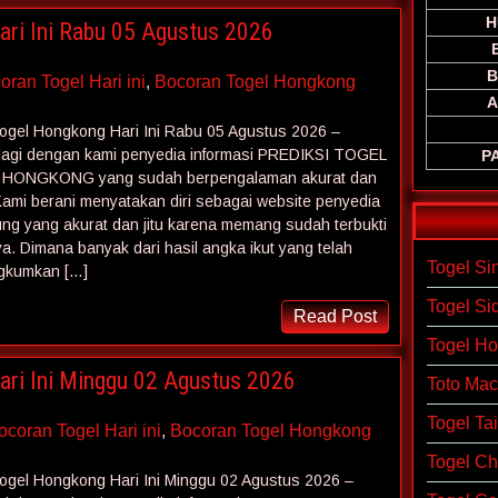
H
ri Ini Rabu 05 Agustus 2026
B
oran Togel Hari ini
,
Bocoran Togel Hongkong
A
ogel Hongkong Hari Ini Rabu 05 Agustus 2026 –
lagi dengan kami penyedia informasi PREDIKSI TOGEL
P
HONGKONG yang sudah berpengalaman akurat dan
Kami berani menyatakan diri sebagai website penyedia
ung yang akurat dan jitu karena memang sudah terbukti
a. Dimana banyak dari hasil angka ikut yang telah
Togel Si
gkumkan […]
Togel Si
Read Post
Togel H
ri Ini Minggu 02 Agustus 2026
Toto Ma
Togel Ta
ocoran Togel Hari ini
,
Bocoran Togel Hongkong
Togel Ch
ogel Hongkong Hari Ini Minggu 02 Agustus 2026 –