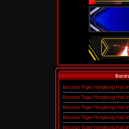
Bocora
Bocoran Togel Hongkong Hari I
Bocoran Togel Hongkong Hari In
Bocoran Togel Hongkong Hari In
Bocoran Togel Hongkong Hari I
Bocoran Togel Hongkong Hari I