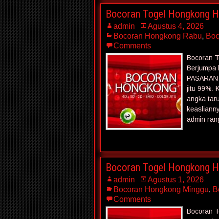
Bocoran Togel Hongkong Ha
admin
Agustus 4, 2026
Bocoran Hongkong Rabu
,
Boc
Comments
Bocoran T
Berjumpa 
PASARAN 
jitu 99%. 
angka tar
keaslianny
admin ran
Bocoran Togel Hongkong Ha
admin
Agustus 1, 2026
Bocoran Hongkong Minggu
,
B
Comments
Bocoran T