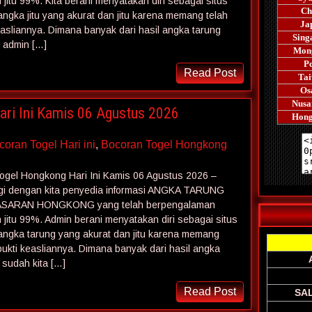
 jitu 99%. Kita berani menyatakan diri sebagai situs
ngka jitu yang akurat dan jitu karena memang telah
easliannya. Dimana banyak dari hasil angka tarung
h admin […]
Read Post
ri Ini Kamis 06 Agustus 2026
coran Togel Hari ini
,
Bocoran Togel Hongkong
ogel Hongkong Hari Ini Kamis 06 Agustus 2026 –
gi dengan kita penyedia informasi ANGKA TARUNG
SARAN HONGKONG yang telah berpengalaman
 jitu 99%. Admin berani menyatakan diri sebagai situs
angka tarung yang akurat dan jitu karena memang
ukti keasliannya. Dimana banyak dari hasil angka
 sudah kita […]
Read Post
SA