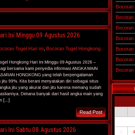
Bocoran
Bocoran
Bocoran
ri Ini Minggu 09 Agustus 2026
Bocoran
ocoran Togel Hari ini
,
Bocoran Togel Hongkong
Bocoran
Bocoran 
ogel Hongkong Hari Ini Minggu 09 Agustus 2026 –
lagi bersama kami penyedia informasi ANGKA MAIN
Bocoran
SARAN HONGKONG yang telah berpengalaman
 jitu 99%. Kita berani menyatakan diri sebagai situs
angka jitu yang akurat dan jitu karena memang sudah
easliannya. Dimana banyak dari hasil angka main yang
n […]
S
Read Post
ri Ini Sabtu 08 Agustus 2026
3