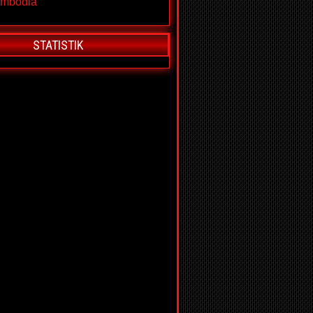
ambodia
STATISTIK