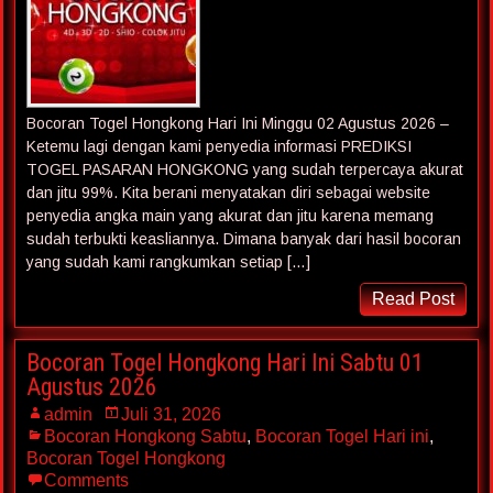
Bocoran Togel Hongkong Hari Ini Minggu 02 Agustus 2026 –
Ketemu lagi dengan kami penyedia informasi PREDIKSI
TOGEL PASARAN HONGKONG yang sudah terpercaya akurat
dan jitu 99%. Kita berani menyatakan diri sebagai website
penyedia angka main yang akurat dan jitu karena memang
sudah terbukti keasliannya. Dimana banyak dari hasil bocoran
yang sudah kami rangkumkan setiap […]
Read Post
Bocoran Togel Hongkong Hari Ini Sabtu 01
Agustus 2026
admin
Juli 31, 2026
Bocoran Hongkong Sabtu
,
Bocoran Togel Hari ini
,
Bocoran Togel Hongkong
Comments