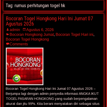
Tag:
rumus perhitungan togel hk
Bocoran Togel Hongkong Hari Ini Jumat 07
Agustus 2026
admin
Agustus 6, 2026
Bocoran Hongkong Jumat
,
Bocoran Togel Hari ini
,
Bocoran Togel Hongkong
Comments
Bocoran Togel Hongkong Hari Ini Jumat 07 Agustus 2026 –
Berjumpa lagi dengan admin penyedia informasi ANGKA IKUT
TOGEL PASARAN HONGKONG yang sudah berpengalaman
akurat dan jitu 99%. Kita berani menyatakan diri sebagai situs