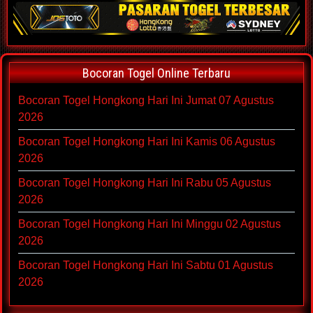
Bocoran Togel Online Terbaru
Bocoran Togel Hongkong Hari Ini Jumat 07 Agustus
2026
Bocoran Togel Hongkong Hari Ini Kamis 06 Agustus
2026
Bocoran Togel Hongkong Hari Ini Rabu 05 Agustus
2026
Bocoran Togel Hongkong Hari Ini Minggu 02 Agustus
2026
Bocoran Togel Hongkong Hari Ini Sabtu 01 Agustus
2026