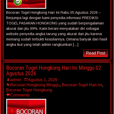
Bocoran Togel Hongkong Hari Ini Rabu 05 Agustus 2026 –
Berjumpa lagi dengan kami penyedia informasi PREDIKSI
TOGEL PASARAN HONGKONG yang sudah berpengalaman
akurat dan jitu 99%. Kami berani menyatakan diri sebagai
website penyedia angka tarung yang akurat dan jitu karena
memang sudah terbukti keasliannya. Dimana banyak dari hasil
angka ikut yang telah admin rangkumkan […]
Read Post
Bocoran Togel Hongkong Hari Ini Minggu 02
Agustus 2026
admin
Agustus 1, 2026
Bocoran Hongkong Minggu
,
Bocoran Togel Hari ini
,
Bocoran Togel Hongkong
Comments