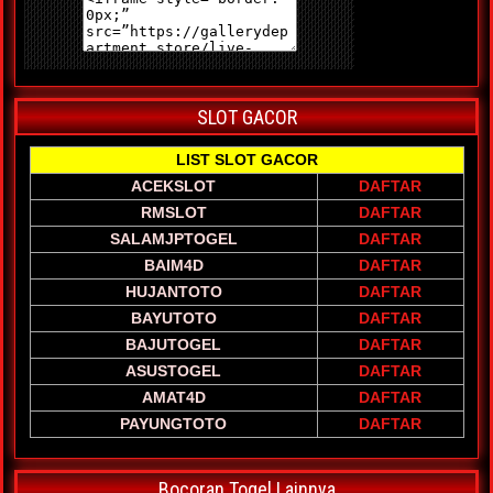
SLOT GACOR
LIST SLOT GACOR
ACEKSLOT
DAFTAR
RMSLOT
DAFTAR
SALAMJPTOGEL
DAFTAR
BAIM4D
DAFTAR
HUJANTOTO
DAFTAR
BAYUTOTO
DAFTAR
BAJUTOGEL
DAFTAR
ASUSTOGEL
DAFTAR
AMAT4D
DAFTAR
PAYUNGTOTO
DAFTAR
Bocoran Togel Lainnya