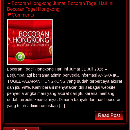
Bocoran Hongkong Jumat
,
Bocoran Togel Hari ini
,
Bocoran Togel Hongkong
Comments
Bocoran Togel Hongkong Hari Ini Jumat 31 Juli 2026 –
Berjumpa lagi bersama admin penyedia informasi ANGKA IKUT
TOGEL PASARAN HONGKONG yang sudah terpercaya akurat
dan jitu 99%. Kami berani menyatakan diri sebagai website
penyedia angka main yang akurat dan jitu karena memang
sudah terbukti keasliannya. Dimana banyak dari hasil bocoran
yang telah admin rumuskan […]
Read Post