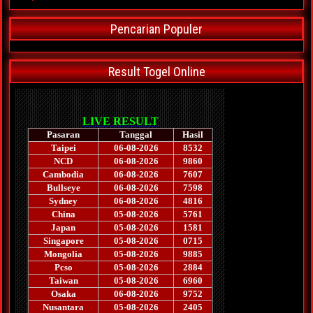
Pencarian Populer
Result Togel Online