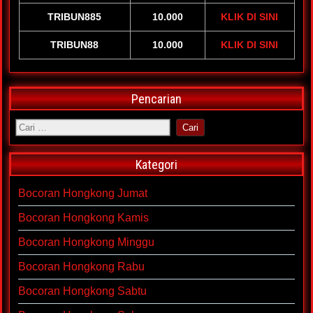
TRIBUN885
10.000
KLIK DI SINI
TRIBUN88
10.000
KLIK DI SINI
Pencarian
Kategori
Bocoran Hongkong Jumat
Bocoran Hongkong Kamis
Bocoran Hongkong Minggu
Bocoran Hongkong Rabu
Bocoran Hongkong Sabtu