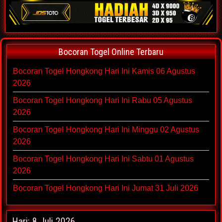
Bocoran Togel Online Terbaru
Bocoran Togel Hongkong Hari Ini Kamis 06 Agustus
2026
Bocoran Togel Hongkong Hari Ini Rabu 05 Agustus
2026
Bocoran Togel Hongkong Hari Ini Minggu 02 Agustus
2026
Bocoran Togel Hongkong Hari Ini Sabtu 01 Agustus
2026
Bocoran Togel Hongkong Hari Ini Jumat 31 Juli 2026
Hari:
8 Juli 2026