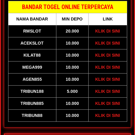
BANDAR TOGEL ONLINE TERPERCAYA
NAMA BANDAR
MIN DEPO
LINK
RMSLOT
20.000
KLIK DI SINI
ACEKSLOT
10.000
KLIK DI SINI
KILAT88
10.000
KLIK DI SINI
MEGA999
10.000
KLIK DI SINI
AGEN855
10.000
KLIK DI SINI
TRIBUN188
5.000
KLIK DI SINI
TRIBUN885
10.000
KLIK DI SINI
TRIBUN88
10.000
KLIK DI SINI