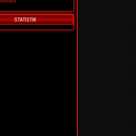
ambodia
STATISTIK