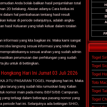
emudian Anda bolak-balikan hasil penjumlahan total
H
unan 2D belakang. Alasan adanya Cara kedua ini
i dalam hal pembahasan tentang hasil result
B
kan keluar di periode selanjutnya, adalah angka-
A
an hasil Keluaran yang telah keluar dalam totalan
P
n informasi yang kita bagikan ini. Maka kami sangat
coba langsung sesuai informasi yang telah kita
at mempraktekannya sesuai arahan yang sudah admin
mastikan perumusan dan perhitungan yang sudah
Togel Si
a jitu untuk di bettingkan.
Togel Si
 Hongkong Hari Ini Jumat 03 Juli 2026
Togel H
GKA JITU PASARAN TOGEL Hongkong hari ini. Maka
Toto Ma
ngka tarung yang sudah kita rumuskan baig Kalian
Togel Ta
n untuk nomor main pada menu BBFS/BB Campuran.
ng yang terbagi dalam beberapa pasang nomor yang
Togel Ch
 periode hari ini. Selanjutnya ada bettingan SHIO,