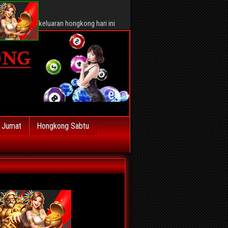
gkong | data keluaran hongkong hari ini
 Jumat
Hongkong Sabtu