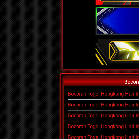
Bocora
Bocoran Togel Hongkong Hari In
Bocoran Togel Hongkong Hari I
Bocoran Togel Hongkong Hari I
Bocoran Togel Hongkong Hari I
Bocoran Togel Hongkong Hari In