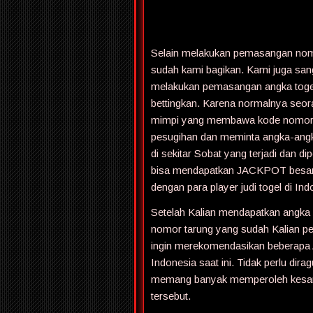
Selain melakukan pemasangan nomor
sudah kami bagikan. Kami juga s
melakukan pemasangan angka togel
bettingkan. Karena normalnya seoran
mimpi yang membawa kode nomor un
pesugihan dan meminta angka-angka 
di sekitar Sobat yang terjadi dan 
bisa mendapatkan JACKPOT besar. H
dengan para player judi togel di Ind
Setelah Kalian mendapatkan angka b
nomor tarung yang sudah Kalian per
ingin merekomendasikan bebe
Indonesia saat ini. Tidak perlu dira
memang banyak memperoleh kesan y
tersebut.