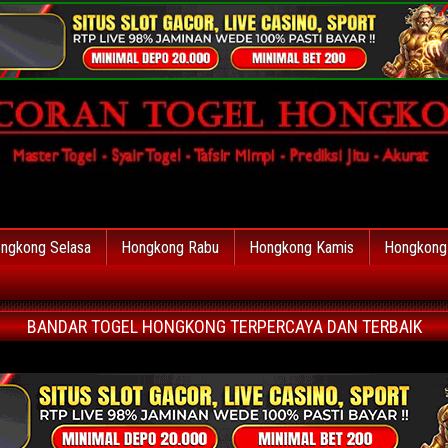
AT
kurat | prediksi situs agen bandar togel hongkong terpercaya | nomor main hon
ngkong Selasa
Hongkong Rabu
Hongkong Kamis
Hongkong
BANDAR TOGEL HONGKONG TERPERCAYA DAN TERBAIK