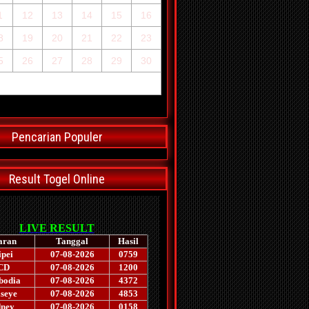
1
12
13
14
15
16
8
19
20
21
22
23
5
26
27
28
29
30
Pencarian Populer
Result Togel Online