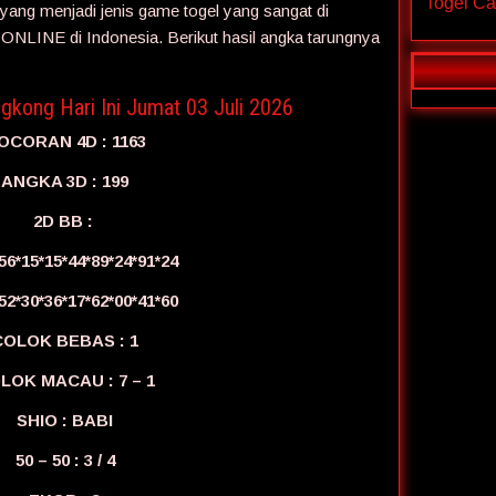
Togel C
ang menjadi jenis game togel yang sangat di
 ONLINE di Indonesia. Berikut hasil angka tarungnya
gkong Hari Ini Jumat 03 Juli 2026
OCORAN 4D : 1163
ANGKA 3D : 199
2D BB :
56*15*15*44*89*24*91*24
52*30*36*17*62*00*41*60
COLOK BEBAS : 1
LOK MACAU : 7 – 1
SHIO : BABI
50 – 50 : 3 / 4