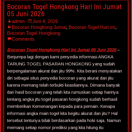
Bocoran Togel Hongkong Hari Ini Jumat
05 Juni 2026
admin
Juni 4, 2026
Bocoran Hongkong Jumat
,
Bocoran Togel Hari ini
,
Bocoran Togel Hongkong
Comments
Bocoran Togel Hongkong Hari Ini Jumat 05 Juni 2026
–
Berjumpa lagi dengan kami penyedia informasi ANGKA
TARUNG TOGEL PASARAN HONGKONG yang sudah
berpengalaman akurat dan jitu 99%. Kita berani menyatakan
diri sebagai situs penyedia bocoran yang akurat dan jitu
karena memang telah terbukti keasliannya. Dimana banyak
dari hasil bocoran yang telah kita rumuskan setiap harinya
tentang angka jitu togel pasaran hongkong sudah berhasil
memberikan Kemenangan kepada para pemain. Kenapa
informasi angka main togel kita begitu akurat dan jitu? Hal
tersebut tentunya tidak berdasarkan pada hoki saja. Namun
memang setiap nomor prediksi yang kita hitung itu