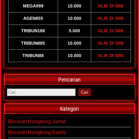
MEGA999
10.000
KLIK DI SINI
AGEN855
10.000
KLIK DI SINI
TRIBUN188
5.000
KLIK DI SINI
TRIBUN885
10.000
KLIK DI SINI
TRIBUN88
10.000
KLIK DI SINI
Pencarian
Kategori
Bocoran Hongkong Jumat
Bocoran Hongkong Kamis