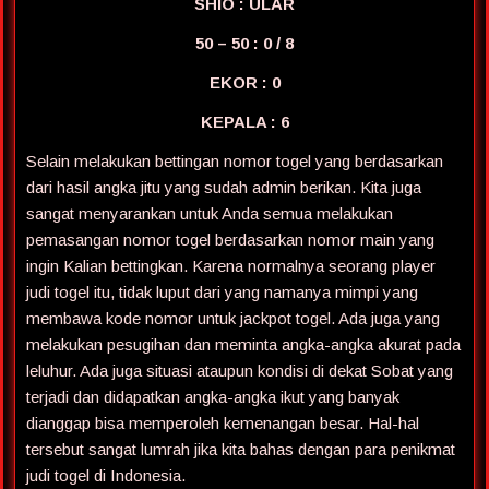
SHIO : ULAR
50 – 50 : 0 / 8
EKOR : 0
KEPALA : 6
Selain melakukan bettingan nomor togel yang berdasarkan
dari hasil angka jitu yang sudah admin berikan. Kita juga
sangat menyarankan untuk Anda semua melakukan
pemasangan nomor togel berdasarkan nomor main yang
ingin Kalian bettingkan. Karena normalnya seorang player
judi togel itu, tidak luput dari yang namanya mimpi yang
membawa kode nomor untuk jackpot togel. Ada juga yang
melakukan pesugihan dan meminta angka-angka akurat pada
leluhur. Ada juga situasi ataupun kondisi di dekat Sobat yang
terjadi dan didapatkan angka-angka ikut yang banyak
dianggap bisa memperoleh kemenangan besar. Hal-hal
tersebut sangat lumrah jika kita bahas dengan para penikmat
judi togel di Indonesia.