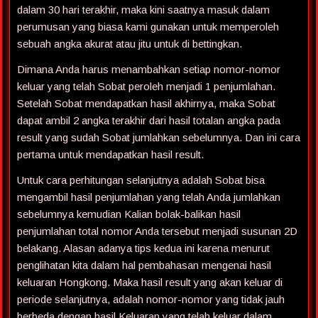
dalam 30 hari terakhir, maka kini saatnya masuk dalam
perumusan yang biasa kami gunakan untuk memperoleh
sebuah angka akurat atau jitu untuk di bettingkan.
Dimana Anda harus menambahkan setiap nomor-nomor
keluar yang telah Sobat peroleh menjadi 1 penjumlahan.
Setelah Sobat mendapatkan hasil akhirnya, maka Sobat
dapat ambil 2 angka terakhir dari hasil totalan angka pada
result yang sudah Sobat jumlahkan sebelumnya. Dan ini cara
pertama untuk mendapatkan hasil result.
Untuk cara perhitungan selanjutnya adalah Sobat bisa
mengambil hasil penjumlahan yang telah Anda jumlahkan
sebelumnya kemudian Kalian bolak-balikan hasil
penjumlahan total nomor Anda tersebut menjadi susunan 2D
belakang. Alasan adanya tips kedua ini karena menurut
penglihatan kita dalam hal pembahasan mengenai hasil
keluaran Hongkong. Maka hasil result yang akan keluar di
periode selanjutnya, adalah nomor-nomor yang tidak jauh
berbeda dengan hasil Keluaran yang telah keluar dalam