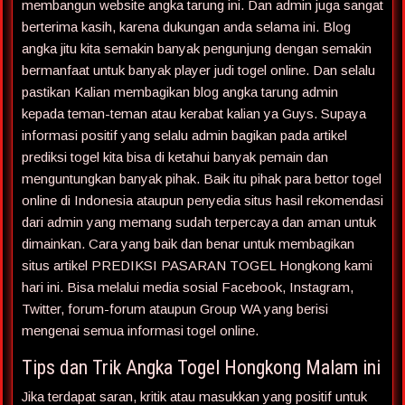
membangun website angka tarung ini. Dan admin juga sangat
berterima kasih, karena dukungan anda selama ini. Blog
angka jitu kita semakin banyak pengunjung dengan semakin
bermanfaat untuk banyak player judi togel online. Dan selalu
pastikan Kalian membagikan blog angka tarung admin
kepada teman-teman atau kerabat kalian ya Guys. Supaya
informasi positif yang selalu admin bagikan pada artikel
prediksi togel kita bisa di ketahui banyak pemain dan
menguntungkan banyak pihak. Baik itu pihak para bettor togel
online di Indonesia ataupun penyedia situs hasil rekomendasi
dari admin yang memang sudah terpercaya dan aman untuk
dimainkan. Cara yang baik dan benar untuk membagikan
situs artikel PREDIKSI PASARAN TOGEL Hongkong kami
hari ini. Bisa melalui media sosial Facebook, Instagram,
Twitter, forum-forum ataupun Group WA yang berisi
mengenai semua informasi togel online.
Tips dan Trik Angka Togel Hongkong Malam ini
Jika terdapat saran, kritik atau masukkan yang positif untuk