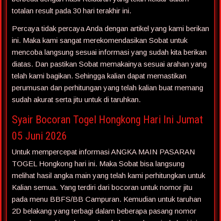
totalan result pada 30 hari terakhir ini.
Percaya tidak percaya Anda dengan artikel yang kami berikan
ini. Maka kami sangat merekomendasikan Sobat untuk
mencoba langsung sesuai informasi yang sudah kita berikan
diatas. Dan pastikan Sobat memakainya sesuai arahan yang
telah kami bagikan. Sehingga kalian dapat memastikan
perumusan dan perhitungan yang telah kalian buat memang
sudah akurat serta jitu untuk di taruhkan.
Syair Bocoran Togel Hongkong Hari Ini Jumat
05 Juni 2026
Untuk mempercepat informasi ANGKA MAIN PASARAN
TOGEL Hongkong hari ini. Maka Sobat bisa langsung
melihat hasil angka main yang telah kami perhitungkan untuk
Kalian semua. Yang terdiri dari bocoran untuk nomor jitu
pada menu BBFS/BB Campuran. Kemudian untuk taruhan
2D belakang yang terbagi dalam beberapa pasang nomor