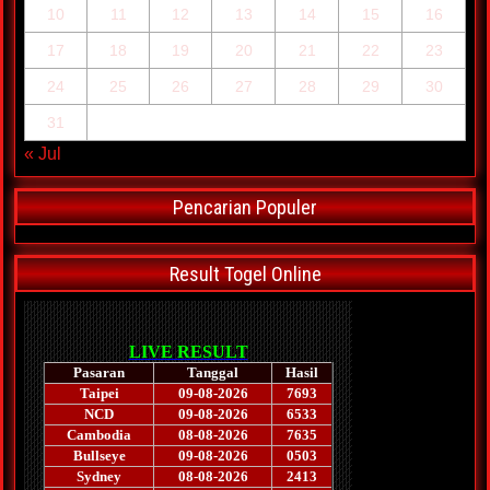
10
11
12
13
14
15
16
17
18
19
20
21
22
23
24
25
26
27
28
29
30
31
« Jul
Pencarian Populer
Result Togel Online