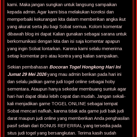
kami. Maka jangan sungkan untuk langsung sampaikan
kepada admin. Agar kami bisa melakukan koreksi dan
memperbaiki kekurangan kita dalam memberikan angka ikut
yang akurat serta jitu bagi Sobat semua. Kolom komentar
dibawah blog ini dapat Kalian gunakan sebagai sarana untuk
berkomunikasi dengan kita dan isi saja komentar apapun
yang ingin Sobat lontarkan. Karena kami selalu menerima
setiap komentar pro atau kontra yang kalian sampaikan.
Sekian pembahasan
Bocoran Togel Hongkong Hari Ini
Jumat 29 Mei 2026
yang mau admin berikan pada hari ini
dan selalu jadikan game judi togel online sebagai hoby
sementara. Ataupun hanya sekedar membuang suntuk agar
hari-hari dapat dilalui lebih cepat dan mudah. Jangan sekali-
kali menjadikan game TOGEL ONLINE sebagai tempat
Sobat mencari nafkah, karena tidak ada game judi baik judi
darat maupun judi online yang memberikan Anda penghasilan
pasif selain dari BONUS REFERRAL yang tersedia pada
situs judi togel yang bersangkutan. Terima kasih sudah