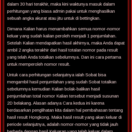
dalam 30 hari terakhir, maka kini waktunya masuk dalam
perhitungan yang biasa admin pakai untuk menghasilkan
sebuah angka akurat atau jitu untuk di bettingkan.
Dimana Kalian harus menambahkan semua nomor-nomor
keluar yang sudah kalian peroleh menjadi 1 penjumlahan.
Setelah Kalian mendapatkan hasil akhirnya, maka Anda dapat
ambil 2 angka terakhir dari hasil totalan nomor pada result
yang telah Anda totalkan sebelumnya. Dan ini cara pertama
untuk memperoleh nomor result.
Untuk cara perhitungan selanjutnya ialah Sobat bisa
mengambil hasil penjumlahan yang sudah Sobat totalkan
sebelumnya kemudian Kalian bolak-balikan hasil
penjumlahan total nomor Kalian tersebut menjadi susunan
2D belakang. Alasan adanya Cara kedua ini karena
berdasarkan penglihatan kita dalam hal pembahasan tentang
hasil result Hongkong. Maka hasil result yang akan keluar di
periode selanjutnya, adalah nomor-nomor yang tidak jauh
berbeda dengan hasil Keluaran yang telah keluar dalam