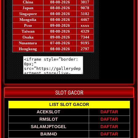
SLOT GACOR
LIST SLOT GACOR
ACEKSLOT
DAFTAR
RMSLOT
DAFTAR
SALAMJPTOGEL
DAFTAR
BAIM4D
DAFTAR