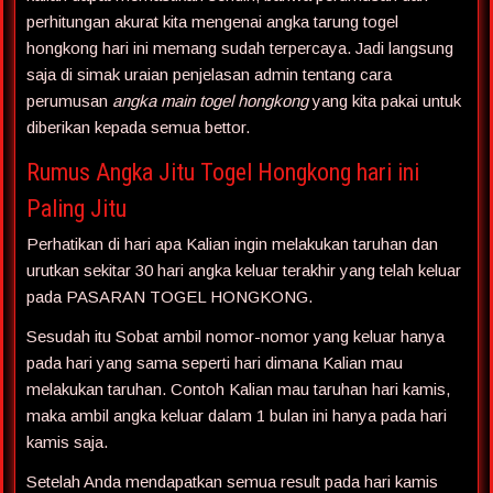
perhitungan akurat kita mengenai angka tarung togel
hongkong hari ini memang sudah terpercaya. Jadi langsung
saja di simak uraian penjelasan admin tentang cara
perumusan
angka main togel hongkong
yang kita pakai untuk
diberikan kepada semua bettor.
Rumus Angka Jitu Togel Hongkong hari ini
Paling Jitu
Perhatikan di hari apa Kalian ingin melakukan taruhan dan
urutkan sekitar 30 hari angka keluar terakhir yang telah keluar
pada PASARAN TOGEL HONGKONG.
Sesudah itu Sobat ambil nomor-nomor yang keluar hanya
pada hari yang sama seperti hari dimana Kalian mau
melakukan taruhan. Contoh Kalian mau taruhan hari kamis,
maka ambil angka keluar dalam 1 bulan ini hanya pada hari
kamis saja.
Setelah Anda mendapatkan semua result pada hari kamis