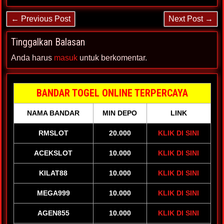
← Previous Post
Next Post →
Tinggalkan Balasan
Anda harus
masuk
untuk berkomentar.
BANDAR TOGEL ONLINE TERPERCAYA
NAMA BANDAR
MIN DEPO
LINK
RMSLOT
20.000
KLIK DI SINI
ACEKSLOT
10.000
KLIK DI SINI
KILAT88
10.000
KLIK DI SINI
MEGA999
10.000
KLIK DI SINI
AGEN855
10.000
KLIK DI SINI