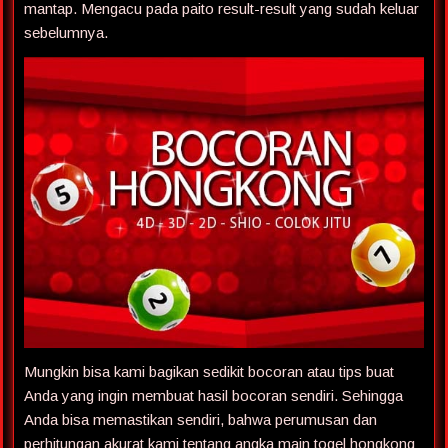
mantap. Mengacu pada paito result-result yang sudah keluar
sebelumnya.
Mungkin bisa kami bagikan sedikit bocoran atau tips buat
Anda yang ingin membuat hasil bocoran sendiri. Sehingga
Anda bisa memastikan sendiri, bahwa perumusan dan
perhitungan akurat kami tentang angka main togel hongkong