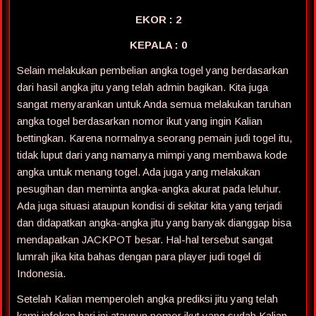
EKOR : 2
KEPALA : 0
Selain melakukan pembelian angka togel yang berdasarkan
dari hasil angka jitu yang telah admin bagikan. Kita juga
sangat menyarankan untuk Anda semua melakukan taruhan
angka togel berdasarkan nomor ikut yang ingin Kalian
bettingkan. Karena normalnya seorang pemain judi togel itu,
tidak luput dari yang namanya mimpi yang membawa kode
angka untuk menang togel. Ada juga yang melakukan
pesugihan dan meminta angka-angka akurat pada leluhur.
Ada juga situasi ataupun kondisi di sekitar kita yang terjadi
dan didapatkan angka-angka jitu yang banyak dianggap bisa
mendapatkan JACKPOT besar. Hal-hal tersebut sangat
lumrah jika kita bahas dengan para player judi togel di
Indonesia.
Setelah Kalian memperoleh angka prediksi jitu yang telah
kami infokan hari ini ataupun nomor ikut yang sudah Kalian