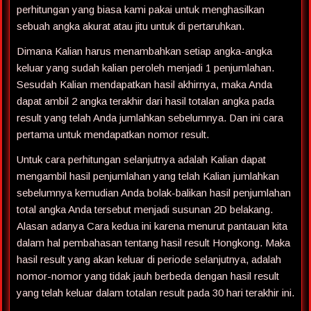
perhitungan yang biasa kami pakai untuk menghasilkan
sebuah angka akurat atau jitu untuk di pertaruhkan.
Dimana Kalian harus menambahkan setiap angka-angka
keluar yang sudah kalian peroleh menjadi 1 penjumlahan.
Sesudah Kalian mendapatkan hasil akhirnya, maka Anda
dapat ambil 2 angka terakhir dari hasil totalan angka pada
result yang telah Anda jumlahkan sebelumnya. Dan ini cara
pertama untuk mendapatkan nomor result.
Untuk cara perhitungan selanjutnya adalah Kalian dapat
mengambil hasil penjumlahan yang telah Kalian jumlahkan
sebelumnya kemudian Anda bolak-balikan hasil penjumlahan
total angka Anda tersebut menjadi susunan 2D belakang.
Alasan adanya Cara kedua ini karena menurut pantauan kita
dalam hal pembahasan tentang hasil result Hongkong. Maka
hasil result yang akan keluar di periode selanjutnya, adalah
nomor-nomor yang tidak jauh berbeda dengan hasil result
yang telah keluar dalam totalan result pada 30 hari terakhir ini.