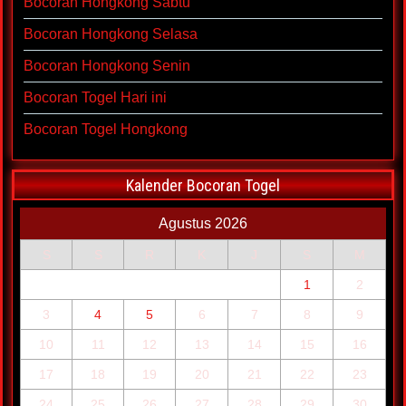
Bocoran Hongkong Sabtu
Bocoran Hongkong Selasa
Bocoran Hongkong Senin
Bocoran Togel Hari ini
Bocoran Togel Hongkong
Kalender Bocoran Togel
Agustus 2026
S
S
R
K
J
S
M
1
2
3
4
5
6
7
8
9
10
11
12
13
14
15
16
17
18
19
20
21
22
23
24
25
26
27
28
29
30