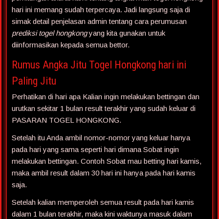
hari ini memang sudah terpercaya. Jadi langsung saja di
simak detail penjelasan admin tentang cara perumusan
prediksi togel hongkong
yang kita gunakan untuk
diinformasikan kepada semua bettor.
Rumus Angka Jitu Togel Hongkong hari ini
Paling Jitu
Perhatikan di hari apa Kalian ingin melakukan bettingan dan
urutkan sekitar 1 bulan result terakhir yang sudah keluar di
PASARAN TOGEL HONGKONG.
Setelah itu Anda ambil nomor-nomor yang keluar hanya
pada hari yang sama seperti hari dimana Sobat ingin
melakukan bettingan. Contoh Sobat mau betting hari kamis,
maka ambil result dalam 30 hari ini hanya pada hari kamis
saja.
Setelah kalian memperoleh semua result pada hari kamis
dalam 1 bulan terakhir, maka kini waktunya masuk dalam