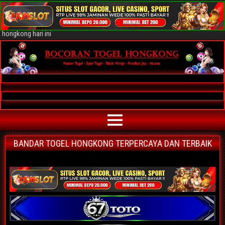
Bocoran Togel Hongkong AKURAT
Bocoran angka jitu togel hongkong paling akurat | prediksi situs agen
bandar togel hongkong terpercaya | nomor main hongkong | data keluaran
hongkong hari ini
BANDAR TOGEL HONGKONG TERPERCAYA DAN TERBAIK