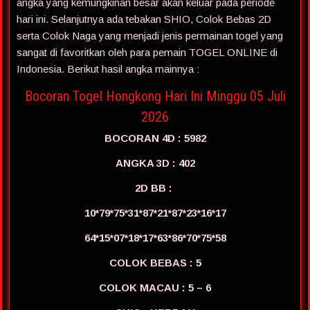
angka yang kemungkinan besar akan keluar pada periode
hari ini. Selanjutnya ada tebakan SHIO, Colok Bebas 2D
serta Colok Naga yang menjadi jenis permainan togel yang
sangat di favoritkan oleh para pemain TOGEL ONLINE di
Indonesia. Berikut hasil angka mainnya :
Bocoran Togel Hongkong Hari Ini Minggu 05 Juli
2026
BOCORAN 4D : 5982
ANGKA 3D : 402
2D BB :
10*79*75*31*87*21*87*23*16*17
64*15*07*18*17*63*86*70*75*58
COLOK BEBAS : 5
COLOK MACAU : 5 – 6