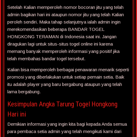
Setelah Kalian memperoleh nomor bocoran jitu yang telah
admin bagikan hari ini ataupun nomor jitu yang telah Kalian
peroleh sendiri. Maka tahap selanjutnya ialah admin ingin
merekomendasikan beberapa BANDAR TOGEL
HONGKONG TERAMAN di Indonesia saat ini. Jangan
diragukan lagi untuk situs-situs togel online ini karena
memang banyak memperoleh informasi yang positif jika
telah membahas bandar togel tersebut.
Kalian bisa memperoleh berbagai penawaran menarik seperti
promosi yang diberlakukan untuk setiap pemain setia. Baik
itu adalah player yang baru bergabung ataupun yang telah
lama bergabung.
Kesimpulan Angka Tarung Togel Hongkong
Hari ini
Demikian informasi yang ingin kita bagi kepada Anda semua
para pembaca setia admin yang telah mengikuti kami dari