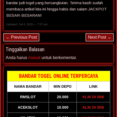
bandar judi togel yang bersangkutan. Terima kasih sudah
membaca artikel kita ini hingga habis dan salam JACKPOT
BESAR-BESARAN!
Updated: Juli 4, 2026 — 7:57 pm
← Previous Post
Next Post →
Tinggalkan Balasan
Anda harus
masuk
untuk berkomentar.
BANDAR TOGEL ONLINE TERPERCAYA
NAMA BANDAR
MIN DEPO
LINK
RMSLOT
20.000
KLIK DI SINI
ACEKSLOT
10.000
KLIK DI SINI