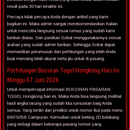
result pada 30 hari terakhir ini.
Percaya tidak percaya Anda dengan artikel yang kami
bagikan ini. Maka admin sangat merekomendasikan Kalian
untuk mencoba langsung sesuai rumus yang sudah kami
berikan diatas. Dan pastikan Sobat menggunakannya sesuai
arahan yang sudah admin berikan. Sehingga Sobat dapat
memastikan perumusan dan perhitungan yang telah Anda
buat memang telah akurat serta jitu untuk di pasang.
Perhitungan Bocoran Togel Hongkong Hari Ini
Minggu 07 Juni 2026
Untuk mempercepat informasi BOCORAN PASARAN
TOGEL Hongkong hari ini. Maka Anda bisa langsung melihat
hasil angka tarung yang sudah kita rumuskan baig Anda
semua. Yang terdiri dari prediksi untuk nomor ikut pada menu
BBFS/BB Campuran. Kemudian untuk betting 2D belakang
yang terbagi dalam beberapa pasang nomor yang