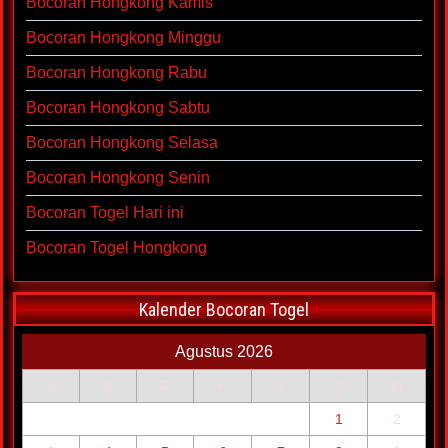
Bocoran Hongkong Kamis
Bocoran Hongkong Minggu
Bocoran Hongkong Rabu
Bocoran Hongkong Sabtu
Bocoran Hongkong Selasa
Bocoran Hongkong Senin
Bocoran Togel Hari ini
Bocoran Togel Hongkong
Kalender Bocoran Togel
Agustus 2026
S
S
R
K
J
S
M
1
2