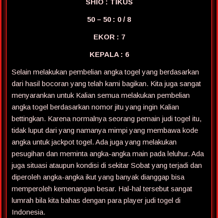
SHIO : TIKUS
50 – 50 : 0 / 8
EKOR : 7
KEPALA : 6
Selain melakukan pembelian angka togel yang berdasarkan
dari hasil bocoran yang telah kami bagikan. Kita juga sangat
menyarankan untuk Kalian semua melakukan pembelian
angka togel berdasarkan nomor jitu yang ingin Kalian
bettingkan. Karena normalnya seorang pemain judi togel itu,
tidak luput dari yang namanya mimpi yang membawa kode
angka untuk jackpot togel. Ada juga yang melakukan
pesugihan dan meminta angka-angka main pada leluhur. Ada
juga situasi ataupun kondisi di sekitar Sobat yang terjadi dan
diperoleh angka-angka ikut yang banyak dianggap bisa
memperoleh kemenangan besar. Hal-hal tersebut sangat
lumrah bila kita bahas dengan para player judi togel di
Indonesia.