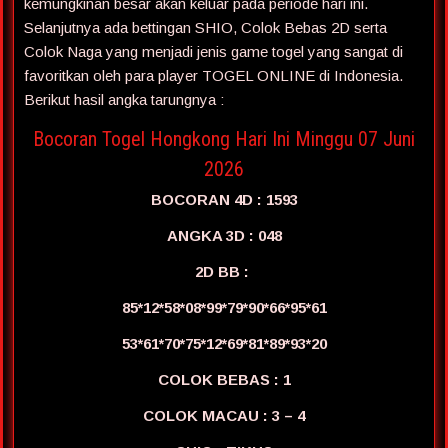
kemungkinan besar akan keluar pada periode hari ini.
Selanjutnya ada bettingan SHIO, Colok Bebas 2D serta
Colok Naga yang menjadi jenis game togel yang sangat di
favoritkan oleh para player TOGEL ONLINE di Indonesia.
Berikut hasil angka tarungnya :
Bocoran Togel Hongkong Hari Ini Minggu 07 Juni
2026
BOCORAN 4D : 1593
ANGKA 3D : 048
2D BB :
85*12*58*08*99*79*90*66*95*61
53*61*70*75*12*69*81*89*93*20
COLOK BEBAS : 1
COLOK MACAU : 3 – 4