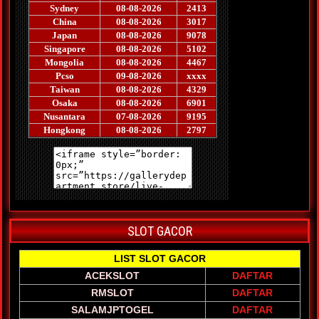
SLOT GACOR
LIST SLOT GACOR
ACEKSLOT
DAFTAR
RMSLOT
DAFTAR
SALAMJPTOGEL
DAFTAR