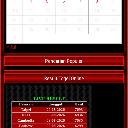
3
4
5
6
7
8
9
10
11
12
13
14
15
16
17
18
19
20
21
22
23
24
25
26
27
28
29
30
31
« Jul
Pencarian Populer
Result Togel Online