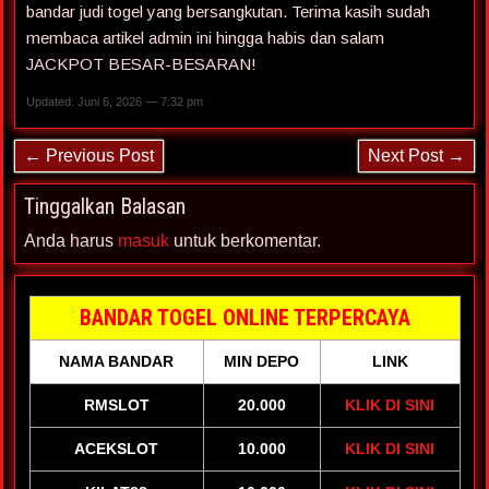
bandar judi togel yang bersangkutan. Terima kasih sudah
membaca artikel admin ini hingga habis dan salam
JACKPOT BESAR-BESARAN!
Updated: Juni 6, 2026 — 7:32 pm
← Previous Post
Next Post →
Tinggalkan Balasan
Anda harus
masuk
untuk berkomentar.
BANDAR TOGEL ONLINE TERPERCAYA
NAMA BANDAR
MIN DEPO
LINK
RMSLOT
20.000
KLIK DI SINI
ACEKSLOT
10.000
KLIK DI SINI