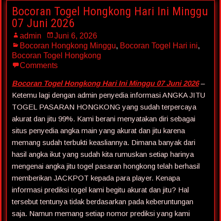
Bocoran Togel Hongkong Hari Ini Minggu
07 Juni 2026
admin
Juni 6, 2026
Bocoran Hongkong Minggu
,
Bocoran Togel Hari ini
,
Bocoran Togel Hongkong
Comments
Bocoran Togel Hongkong Hari Ini Minggu 07 Juni 2026
–
Ketemu lagi dengan admin penyedia informasi ANGKA JITU
TOGEL PASARAN HONGKONG yang sudah terpercaya
akurat dan jitu 99%. Kami berani menyatakan diri sebagai
situs penyedia angka main yang akurat dan jitu karena
memang sudah terbukti keasliannya. Dimana banyak dari
hasil angka ikut yang sudah kita rumuskan setiap harinya
mengenai angka jitu togel pasaran hongkong telah berhasil
memberikan JACKPOT kepada para player. Kenapa
informasi prediksi togel kami begitu akurat dan jitu? Hal
tersebut tentunya tidak berdasarkan pada keberuntungan
saja. Namun memang setiap nomor prediksi yang kami