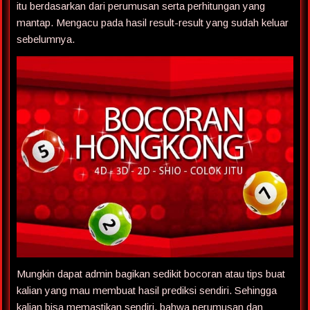
itu berdasarkan dari perumusan serta perhitungan yang
mantap. Mengacu pada hasil result-result yang sudah keluar
sebelumnya.
Mungkin dapat admin bagikan sedikit bocoran atau tips buat
kalian yang mau membuat hasil prediksi sendiri. Sehingga
kalian bisa memastikan sendiri, bahwa perumusan dan