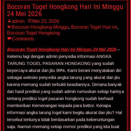
Bocoran Togel Hongkong Hari Ini Minggu
24 Mei 2026
admin
Mei 23, 2026
Bocoran Hongkong Minggu
,
Bocoran Togel Hari ini
,
Bocoran Togel Hongkong
Comments
Bocoran Togel Hongkong Hari Ini Minggu 24 Mei 2026
–
Ketemu lagi dengan admin penyedia informasi ANGKA
TARUNG TOGEL PASARAN HONGKONG yang sudah
terpercaya akurat dan jitu 99%. Kami berani menyatakan diri
sebagai website penyedia angka tarung yang akurat dan jitu
karena memang sudah terbukti keasliannya. Dimana banyak
dari hasil prediksi yang sudah admin rumuskan setiap harinya
tentang prediksi togel pasaran hongkong sudah berhasil
memberikan Kemenangan kepada para bettor. Kenapa
informasi angka tarung togel kami begitu akurat dan jitu? Hal
tersebut tentunya tidak berdasarkan pada keberuntungan
saja. Namun memang setiap nomor prediksi yang kita buat