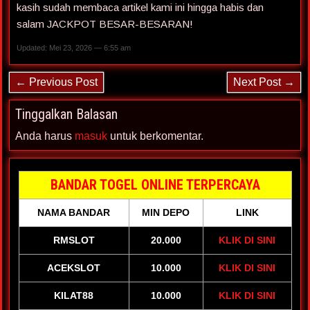
kasih sudah membaca artikel kami ini hingga habis dan
salam JACKPOT BESAR-BESARAN!
Updated: Mei 23, 2026 — 6:55 am
← Previous Post
Next Post →
Tinggalkan Balasan
Anda harus
masuk
untuk berkomentar.
BANDAR TOGEL ONLINE TERPERCAYA
NAMA BANDAR
MIN DEPO
LINK
RMSLOT
20.000
KLIK DI SINI
ACEKSLOT
10.000
KLIK DI SINI
KILAT88
10.000
KLIK DI SINI