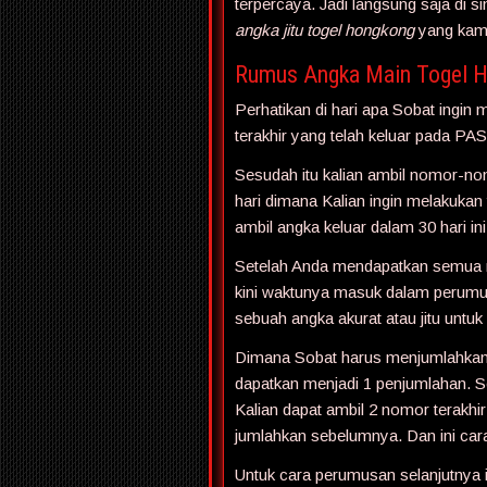
terpercaya. Jadi langsung saja di s
angka jitu togel hongkong
yang kami
Rumus Angka Main Togel Ho
Perhatikan di hari apa Sobat ingin m
terakhir yang telah keluar pa
Sesudah itu kalian ambil nomor-no
hari dimana Kalian ingin melakukan
ambil angka keluar dalam 30 hari in
Setelah Anda mendapatkan semua re
kini waktunya masuk dalam perumu
sebuah angka akurat atau jitu untuk 
Dimana Sobat harus menjumlahkan
dapatkan menjadi 1 penjumlahan. 
Kalian dapat ambil 2 nomor terakhir
jumlahkan sebelumnya. Dan ini car
Untuk cara perumusan selanjutnya 