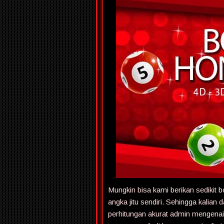
Mungkin bisa kami berikan sedikit 
angka jitu sendiri. Sehingga kalia
perhitungan akurat admin mengenai