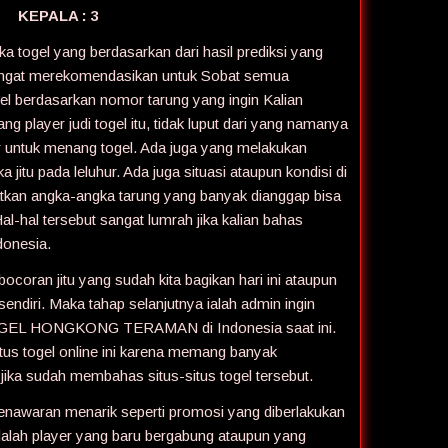
KEPALA : 3
 togel yang berdasarkan dari hasil prediksi yang
sangat merekomendasikan untuk Sobat semua
 berdasarkan nomor tarung yang ingin Kalian
g player judi togel itu, tidak luput dari yang namanya
ntuk menang togel. Ada juga yang melakukan
itu pada leluhur. Ada juga situasi ataupun kondisi di
atkan angka-angka tarung yang banyak dianggap bisa
-hal tersebut sangat lumrah jika kalian bahas
donesia.
oran jitu yang sudah kita bagikan hari ini ataupun
sendiri. Maka tahap selanjutnya ialah admin ingin
OGEL HONGKONG TERAMAN di Indonesia saat ini.
itus togel online ini karena memang banyak
jika sudah membahas situs-situs togel tersebut.
enawaran menarik seperti promosi yang diberlakukan
 adalah player yang baru bergabung ataupun yang