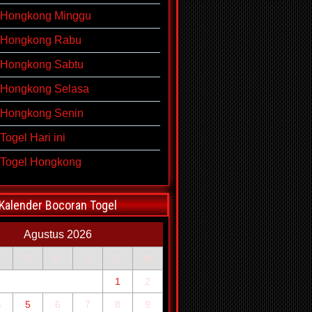
 Hongkong Minggu
 Hongkong Rabu
 Hongkong Sabtu
 Hongkong Selasa
 Hongkong Senin
Togel Hari ini
 Togel Hongkong
Kalender Bocoran Togel
Agustus 2026
S
R
K
J
S
M
1
2
4
5
6
7
8
9