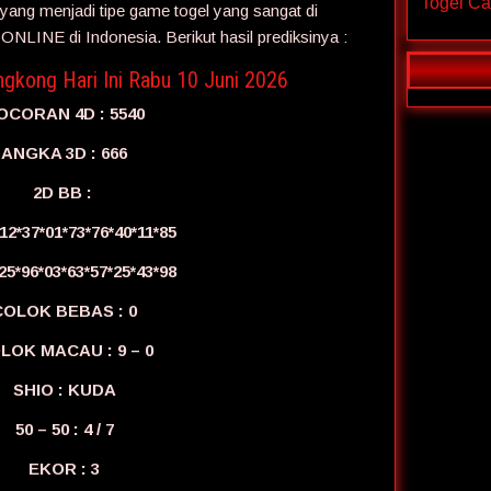
Togel C
ang menjadi tipe game togel yang sangat di
ONLINE di Indonesia. Berikut hasil prediksinya :
gkong Hari Ini Rabu 10 Juni 2026
OCORAN 4D : 5540
ANGKA 3D : 666
2D BB :
12*37*01*73*76*40*11*85
25*96*03*63*57*25*43*98
COLOK BEBAS : 0
LOK MACAU : 9 – 0
SHIO : KUDA
50 – 50 : 4 / 7
EKOR : 3