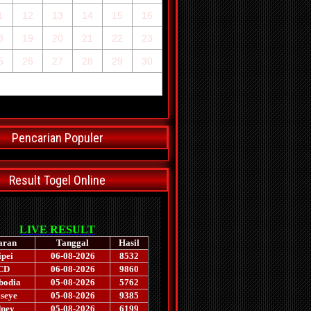
1
12
13
14
15
16
8
19
20
21
22
23
5
26
27
28
29
30
Pencarian Populer
Result Togel Online