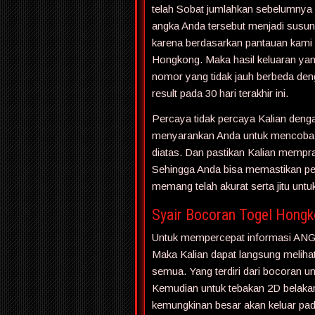
telah Sobat jumlahkan sebelumnya 
angka Anda tersebut menjadi susun
karena berdasarkan pantauan kami 
Hongkong. Maka hasil keluaran yang
nomor yang tidak jauh berbeda deng
result pada 30 hari terakhir ini.
Percaya tidak percaya Kalian denga
menyarankan Anda untuk mencoba l
diatas. Dan pastikan Kalian mempr
Sehingga Anda bisa memastikan per
memang telah akurat serta jitu untuk
Syair Bocoran Togel Hongk
Untuk mempercepat informasi AN
Maka Kalian dapat langsung melihat
semua. Yang terdiri dari bocoran
Kemudian untuk tebakan 2D belaka
kemungkinan besar akan keluar pada