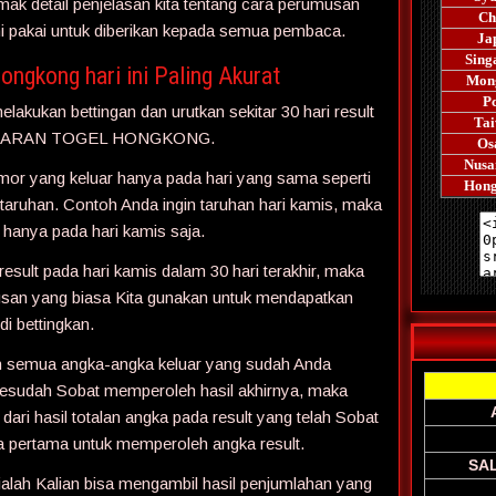
imak detail penjelasan kita tentang cara perumusan
 pakai untuk diberikan kepada semua pembaca.
ngkong hari ini Paling Akurat
elakukan bettingan dan urutkan sekitar 30 hari result
da PASARAN TOGEL HONGKONG.
mor yang keluar hanya pada hari yang sama seperti
 taruhan. Contoh Anda ingin taruhan hari kamis, maka
i hanya pada hari kamis saja.
sult pada hari kamis dalam 30 hari terakhir, maka
san yang biasa Kita gunakan untuk mendapatkan
di bettingkan.
 semua angka-angka keluar yang sudah Anda
Sesudah Sobat memperoleh hasil akhirnya, maka
 dari hasil totalan angka pada result yang telah Sobat
a pertama untuk memperoleh angka result.
SA
ialah Kalian bisa mengambil hasil penjumlahan yang