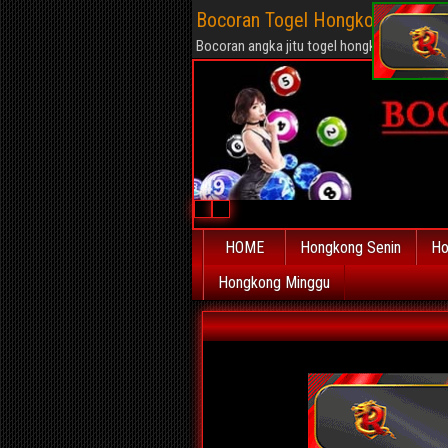
Bocoran Togel Hongkong AKUR
Bocoran angka jitu togel hongkong paling a
HOME
Hongkong Senin
Ho
Hongkong Minggu