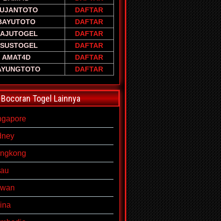
UJANTOTO
DAFTAR
BAYUTOTO
DAFTAR
AJUTOGEL
DAFTAR
SUSTOGEL
DAFTAR
AMAT4D
DAFTAR
AYUNGTOTO
DAFTAR
Bocoran Togel Lainnya
ngapore
dney
ongkong
cau
iwan
ina