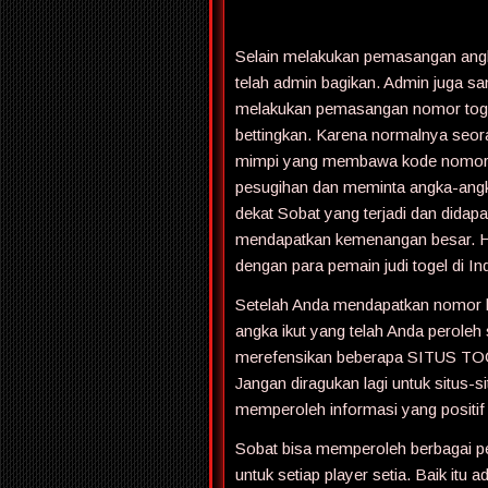
Selain melakukan pemasangan angka
telah admin bagikan. Admin juga 
melakukan pemasangan nomor togel
bettingkan. Karena normalnya seoran
mimpi yang membawa kode nomor u
pesugihan dan meminta angka-angka j
dekat Sobat yang terjadi dan didap
mendapatkan kemenangan besar. Hal
dengan para pemain judi togel di In
Setelah Anda mendapatkan nomor boc
angka ikut yang telah Anda peroleh 
merefensikan beberapa SITUS T
Jangan diragukan lagi untuk situs-s
memperoleh informasi yang positif 
Sobat bisa memperoleh berbagai p
untuk setiap player setia. Baik itu