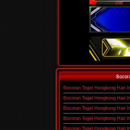
Bocora
Bocoran Togel Hongkong Hari I
Bocoran Togel Hongkong Hari I
Bocoran Togel Hongkong Hari I
Bocoran Togel Hongkong Hari In
Bocoran Togel Hongkong Hari In