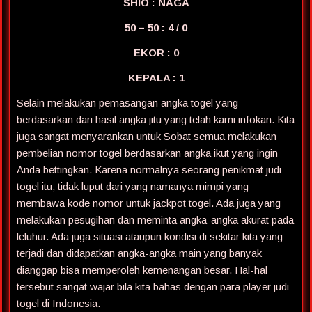
SHIO : NAGA
50 – 50 : 4 / 0
EKOR : 0
KEPALA : 1
Selain melakukan pemasangan angka togel yang
berdasarkan dari hasil angka jitu yang telah kami infokan. Kita
juga sangat menyarankan untuk Sobat semua melakukan
pembelian nomor togel berdasarkan angka ikut yang ingin
Anda bettingkan. Karena normalnya seorang penikmat judi
togel itu, tidak luput dari yang namanya mimpi yang
membawa kode nomor untuk jackpot togel. Ada juga yang
melakukan pesugihan dan meminta angka-angka akurat pada
leluhur. Ada juga situasi ataupun kondisi di sekitar kita yang
terjadi dan didapatkan angka-angka main yang banyak
dianggap bisa memperoleh kemenangan besar. Hal-hal
tersebut sangat wajar bila kita bahas dengan para player judi
togel di Indonesia.