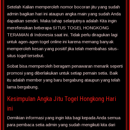
Setelah Kalian memperoleh nomor bocoran jitu yang sudah
admin bagikan hari ini ataupun angka main yang sudah Anda
dapatkan sendiri. Maka tahap selanjutnya adalah Kita ingin
merefensikan beberapa SITUS TOGEL HONGKONG
TERAMAN di Indonesia saat ini. Tidak perlu diragukan lagi
untuk agen-agen togel online ini karena memang banyak
memperoleh kesan yang positif jika telah membahas situs-
situs togel tersebut.
Sobat bisa memperoleh beragam penawaran menarik seperti
promosi yang diberlakukan untuk setiap pemain setia. Baik
itu adalah member yang baru bergabung ataupun yang telah
lama bergabung.
Kesimpulan Angka Jitu Togel Hongkong Hari
ini
Demikian informasi yang ingin kita bagi kepada Anda semua
para pembaca setia admin yang sudah mengikuti kita dari