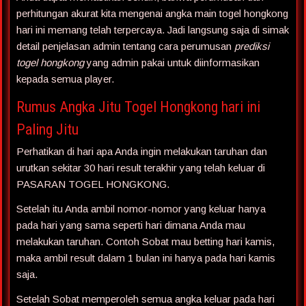
perhitungan akurat kita mengenai angka main togel hongkong
hari ini memang telah terpercaya. Jadi langsung saja di simak
detail penjelasan admin tentang cara perumusan
prediksi
togel hongkong
yang admin pakai untuk diinformasikan
kepada semua player.
Rumus Angka Jitu Togel Hongkong hari ini
Paling Jitu
Perhatikan di hari apa Anda ingin melakukan taruhan dan
urutkan sekitar 30 hari result terakhir yang telah keluar di
PASARAN TOGEL HONGKONG.
Setelah itu Anda ambil nomor-nomor yang keluar hanya
pada hari yang sama seperti hari dimana Anda mau
melakukan taruhan. Contoh Sobat mau betting hari kamis,
maka ambil result dalam 1 bulan ini hanya pada hari kamis
saja.
Setelah Sobat memperoleh semua angka keluar pada hari