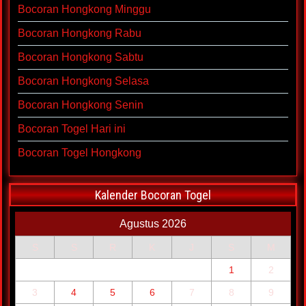
Bocoran Hongkong Minggu
Bocoran Hongkong Rabu
Bocoran Hongkong Sabtu
Bocoran Hongkong Selasa
Bocoran Hongkong Senin
Bocoran Togel Hari ini
Bocoran Togel Hongkong
Kalender Bocoran Togel
Agustus 2026
S
S
R
K
J
S
M
1
2
3
4
5
6
7
8
9