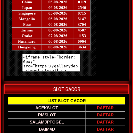
SLOT GACOR
LIST SLOT GACOR
ACEKSLOT
DAFTAR
RMSLOT
DAFTAR
SALAMJPTOGEL
DAFTAR
BAIM4D
DAFTAR