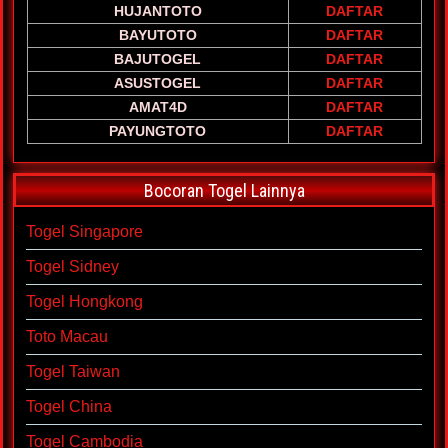
HUJANTOTO
DAFTAR
BAYUTOTO
DAFTAR
BAJUTOGEL
DAFTAR
ASUSTOGEL
DAFTAR
AMAT4D
DAFTAR
PAYUNGTOTO
DAFTAR
Bocoran Togel Lainnya
Togel Singapore
Togel Sidney
Togel Hongkong
Toto Macau
Togel Taiwan
Togel China
Togel Cambodia