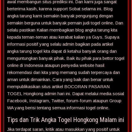
awal membangun situs prediksi ini. Dan kami juga sangat
berterima kasih, karena support Sobat selama ini. Blog
angka tarung kami semakin banyak pengunjung dengan
semakin berguna untuk banyak pemain judi togel online. Dan
selalu pastikan Kalian membagikan blog angka tarung kita
kepada teman-teman atau kerabat kalian ya Guys. Supaya
informasi positif yang selalu admin bagikan pada artikel
angka tarung togel kita dapat di ketahui banyak orang dan
menguntungkan banyak pihak. Baik itu pihak para bettor togel
online di Indonesia ataupun penyedia website hasil
rekomendasi dari kita yang memang sudah terpercaya dan
aman untuk dimainkan. Cara yang baik dan benar untuk
mempublikasikan situs artikel BOCORAN PASARAN
TOGEL Hongkong admin hari ini. Dapat melalui media sosial
Facebook, Instagram, Twitter, forum-forum ataupun Group
WA yang berisi tentang semua informasi togel online.
Tips dan Trik Angka Togel Hongkong Malam ini
Jika terdapat saran, kritik atau masukkan yang positif untuk