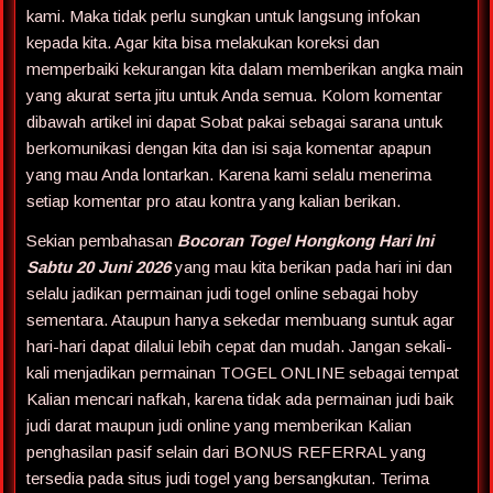
kami. Maka tidak perlu sungkan untuk langsung infokan
kepada kita. Agar kita bisa melakukan koreksi dan
memperbaiki kekurangan kita dalam memberikan angka main
yang akurat serta jitu untuk Anda semua. Kolom komentar
dibawah artikel ini dapat Sobat pakai sebagai sarana untuk
berkomunikasi dengan kita dan isi saja komentar apapun
yang mau Anda lontarkan. Karena kami selalu menerima
setiap komentar pro atau kontra yang kalian berikan.
Sekian pembahasan
Bocoran Togel Hongkong Hari Ini
Sabtu 20 Juni 2026
yang mau kita berikan pada hari ini dan
selalu jadikan permainan judi togel online sebagai hoby
sementara. Ataupun hanya sekedar membuang suntuk agar
hari-hari dapat dilalui lebih cepat dan mudah. Jangan sekali-
kali menjadikan permainan TOGEL ONLINE sebagai tempat
Kalian mencari nafkah, karena tidak ada permainan judi baik
judi darat maupun judi online yang memberikan Kalian
penghasilan pasif selain dari BONUS REFERRAL yang
tersedia pada situs judi togel yang bersangkutan. Terima