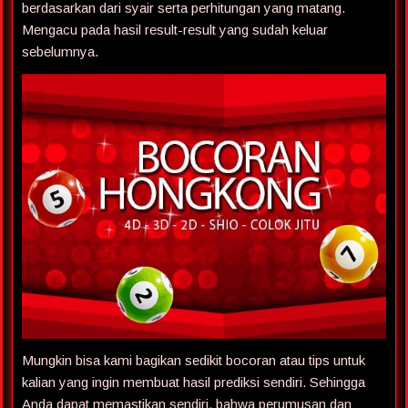
berdasarkan dari syair serta perhitungan yang matang.
Mengacu pada hasil result-result yang sudah keluar
sebelumnya.
Mungkin bisa kami bagikan sedikit bocoran atau tips untuk
kalian yang ingin membuat hasil prediksi sendiri. Sehingga
Anda dapat memastikan sendiri, bahwa perumusan dan