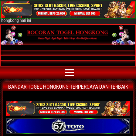
Bocoran Togel Hongkong AKURAT
Bocoran angka jitu togel hongkong paling akurat | prediksi situs agen
bandar togel hongkong terpercaya | nomor main hongkong | data keluaran
hongkong hari ini
BANDAR TOGEL HONGKONG TERPERCAYA DAN TERBAIK