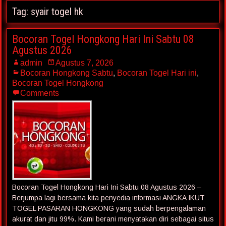
Tag:
syair togel hk
Bocoran Togel Hongkong Hari Ini Sabtu 08
Agustus 2026
admin
Agustus 7, 2026
Bocoran Hongkong Sabtu
,
Bocoran Togel Hari ini
,
Bocoran Togel Hongkong
Comments
Bocoran Togel Hongkong Hari Ini Sabtu 08 Agustus 2026 –
Berjumpa lagi bersama kita penyedia informasi ANGKA IKUT
TOGEL PASARAN HONGKONG yang sudah berpengalaman
akurat dan jitu 99%. Kami berani menyatakan diri sebagai situs