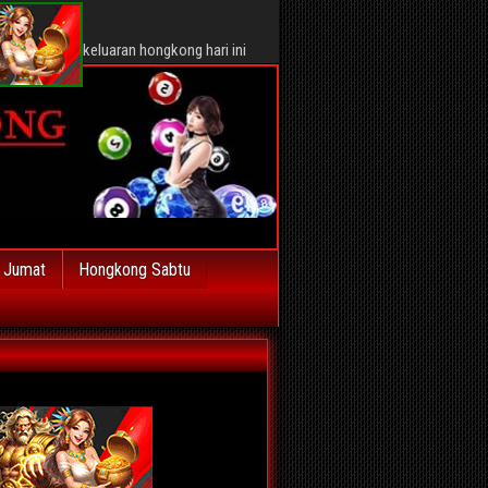
gkong | data keluaran hongkong hari ini
 Jumat
Hongkong Sabtu