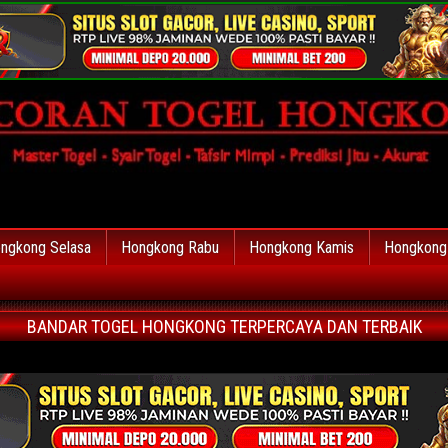
AT
kurat | prediksi situs agen bandar togel hongkong terpercaya | nomor main hon
ngkong Selasa
Hongkong Rabu
Hongkong Kamis
Hongkong
BANDAR TOGEL HONGKONG TERPERCAYA DAN TERBAIK