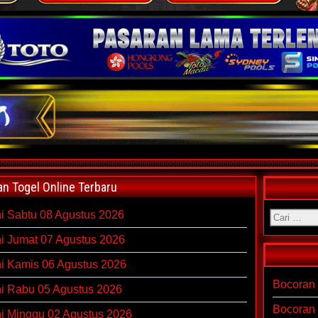
n Togel Online Terbaru
i Sabtu 08 Agustus 2026
i Jumat 07 Agustus 2026
ni Kamis 06 Agustus 2026
Bocoran
ni Rabu 05 Agustus 2026
Bocoran
ni Minggu 02 Agustus 2026