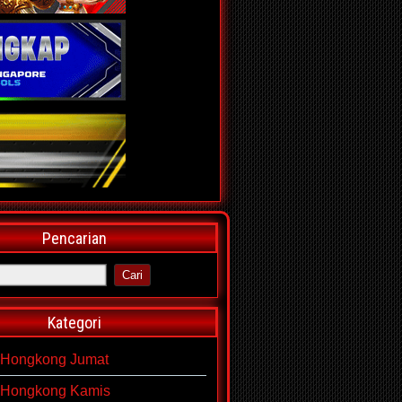
Pencarian
Kategori
 Hongkong Jumat
 Hongkong Kamis