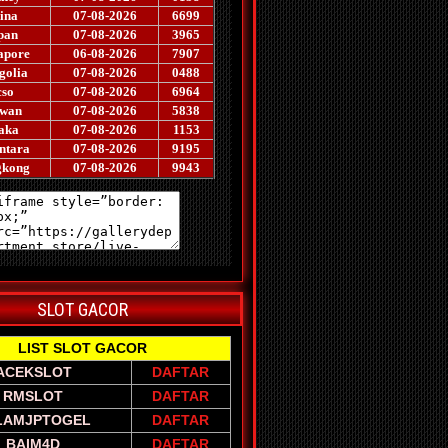
SLOT GACOR
LIST SLOT GACOR
ACEKSLOT
DAFTAR
RMSLOT
DAFTAR
LAMJPTOGEL
DAFTAR
BAIM4D
DAFTAR