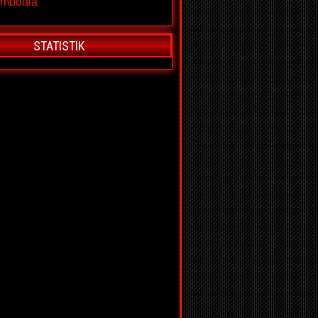
ambodia
STATISTIK