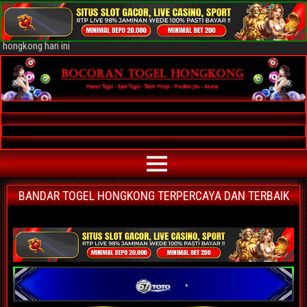
Bocoran Togel Hongkong AKURAT
Bocoran angka jitu togel hongkong paling akurat | prediksi situs agen
bandar togel hongkong terpercaya | nomor main hongkong | data keluaran
hongkong hari ini
BANDAR TOGEL HONGKONG TERPERCAYA DAN TERBAIK