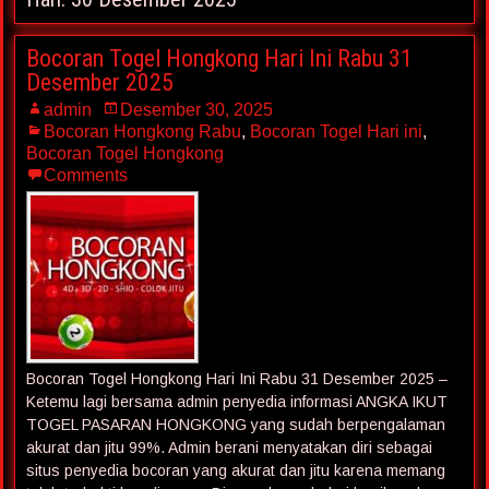
Bocoran Togel Hongkong Hari Ini Rabu 31
Desember 2025
admin
Desember 30, 2025
Bocoran Hongkong Rabu
,
Bocoran Togel Hari ini
,
Bocoran Togel Hongkong
Comments
Bocoran Togel Hongkong Hari Ini Rabu 31 Desember 2025 –
Ketemu lagi bersama admin penyedia informasi ANGKA IKUT
TOGEL PASARAN HONGKONG yang sudah berpengalaman
akurat dan jitu 99%. Admin berani menyatakan diri sebagai
situs penyedia bocoran yang akurat dan jitu karena memang