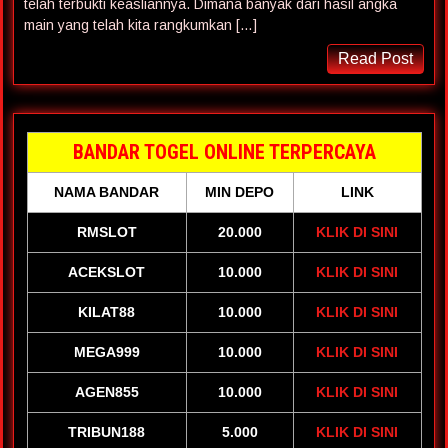
telah terbukti keasliannya. Dimana banyak dari hasil angka
main yang telah kita rangkumkan […]
Read Post
BANDAR TOGEL ONLINE TERPERCAYA
NAMA BANDAR
MIN DEPO
LINK
RMSLOT
20.000
KLIK DI SINI
ACEKSLOT
10.000
KLIK DI SINI
KILAT88
10.000
KLIK DI SINI
MEGA999
10.000
KLIK DI SINI
AGEN855
10.000
KLIK DI SINI
TRIBUN188
5.000
KLIK DI SINI