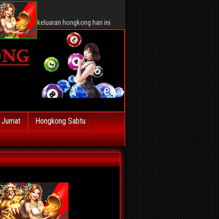
gkong | data keluaran hongkong hari ini
 Jumat
Hongkong Sabtu