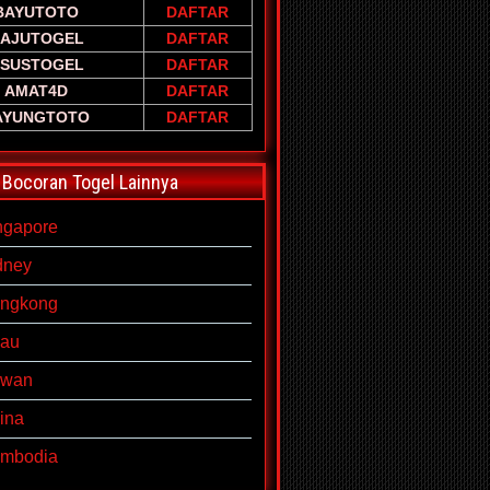
BAYUTOTO
DAFTAR
AJUTOGEL
DAFTAR
SUSTOGEL
DAFTAR
AMAT4D
DAFTAR
AYUNGTOTO
DAFTAR
Bocoran Togel Lainnya
ngapore
dney
ongkong
cau
iwan
ina
ambodia