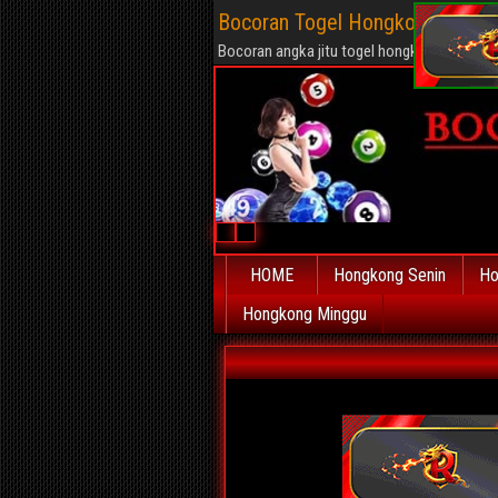
Bocoran Togel Hongkong AKUR
Bocoran angka jitu togel hongkong paling a
HOME
Hongkong Senin
Ho
Hongkong Minggu