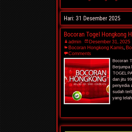
Hari:
31 Desember 2025
Bocoran Togel Hongkong Ha
admin
Desember 31, 2025
Bocoran Hongkong Kamis
,
Bo
Comments
Bocoran T
Berjumpa 
TOGEL PA
dan jitu 9
penyedia 
sudah terb
yang telah