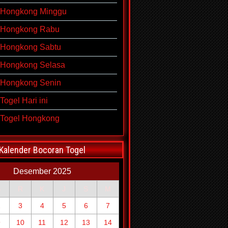
 Hongkong Minggu
 Hongkong Rabu
 Hongkong Sabtu
 Hongkong Selasa
 Hongkong Senin
Togel Hari ini
 Togel Hongkong
Kalender Bocoran Togel
Desember 2025
S
R
K
J
S
M
2
3
4
5
6
7
9
10
11
12
13
14