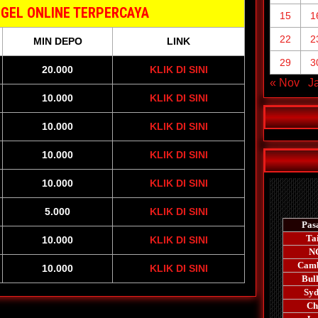
GEL ONLINE TERPERCAYA
15
1
22
2
MIN DEPO
LINK
29
3
20.000
KLIK DI SINI
« Nov
J
10.000
KLIK DI SINI
10.000
KLIK DI SINI
10.000
KLIK DI SINI
10.000
KLIK DI SINI
5.000
KLIK DI SINI
10.000
KLIK DI SINI
10.000
KLIK DI SINI