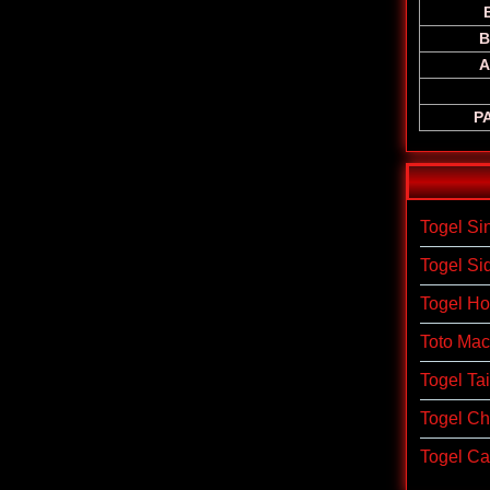
B
A
P
Togel Si
Togel Si
Togel H
Toto Ma
Togel Ta
Togel Ch
Togel C