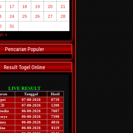
6
17
18
19
20
21
3
24
25
26
27
28
0
31
an »
Pencarian Populer
Result Togel Online