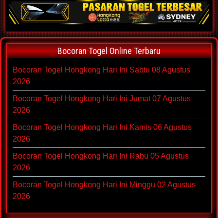
Bocoran Togel Online Terbaru
Bocoran Togel Hongkong Hari Ini Sabtu 08 Agustus
2026
Bocoran Togel Hongkong Hari Ini Jumat 07 Agustus
2026
Bocoran Togel Hongkong Hari Ini Kamis 06 Agustus
2026
Bocoran Togel Hongkong Hari Ini Rabu 05 Agustus
2026
Bocoran Togel Hongkong Hari Ini Minggu 02 Agustus
2026