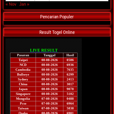
« Nov
Jan »
Pencarian Populer
Result Togel Online