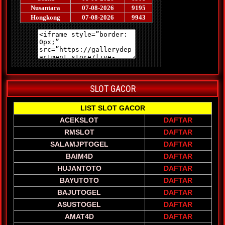
SLOT GACOR
LIST SLOT GACOR
ACEKSLOT
DAFTAR
RMSLOT
DAFTAR
SALAMJPTOGEL
DAFTAR
BAIM4D
DAFTAR
HUJANTOTO
DAFTAR
BAYUTOTO
DAFTAR
BAJUTOGEL
DAFTAR
ASUSTOGEL
DAFTAR
AMAT4D
DAFTAR