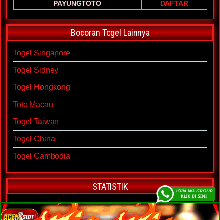
PAYUNGTOTO
DAFTAR
Bocoran Togel Lainnya
Togel Singapore
Togel Sidney
Togel Hongkong
Toto Macau
Togel Taiwan
Togel China
Togel Cambodia
STATISTIK