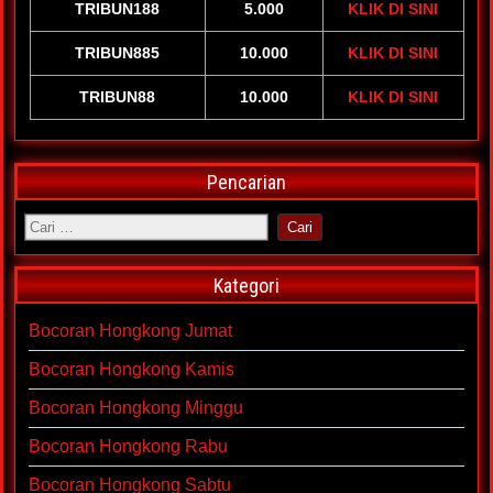
TRIBUN188
5.000
KLIK DI SINI
TRIBUN885
10.000
KLIK DI SINI
TRIBUN88
10.000
KLIK DI SINI
Pencarian
Kategori
Bocoran Hongkong Jumat
Bocoran Hongkong Kamis
Bocoran Hongkong Minggu
Bocoran Hongkong Rabu
Bocoran Hongkong Sabtu