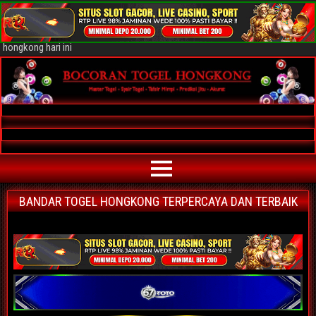
Bocoran Togel Hongkong AKURAT
Bocoran angka jitu togel hongkong paling akurat | prediksi situs agen
bandar togel hongkong terpercaya | nomor main hongkong | data keluaran
hongkong hari ini
BANDAR TOGEL HONGKONG TERPERCAYA DAN TERBAIK