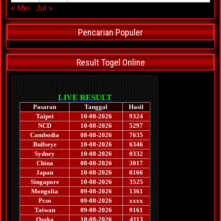
« Mei
Jul »
Pencarian Populer
Result Togel Online