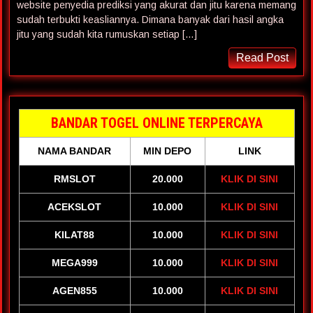
website penyedia prediksi yang akurat dan jitu karena memang
sudah terbukti keasliannya. Dimana banyak dari hasil angka
jitu yang sudah kita rumuskan setiap […]
Read Post
BANDAR TOGEL ONLINE TERPERCAYA
NAMA BANDAR
MIN DEPO
LINK
RMSLOT
20.000
KLIK DI SINI
ACEKSLOT
10.000
KLIK DI SINI
KILAT88
10.000
KLIK DI SINI
MEGA999
10.000
KLIK DI SINI
AGEN855
10.000
KLIK DI SINI