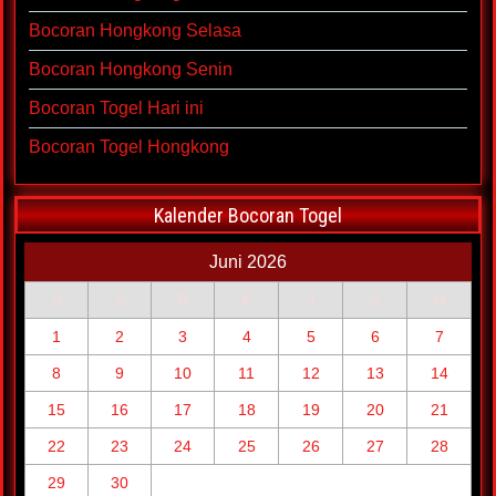
Bocoran Hongkong Selasa
Bocoran Hongkong Senin
Bocoran Togel Hari ini
Bocoran Togel Hongkong
Kalender Bocoran Togel
Juni 2026
S
S
R
K
J
S
M
1
2
3
4
5
6
7
8
9
10
11
12
13
14
15
16
17
18
19
20
21
22
23
24
25
26
27
28
29
30