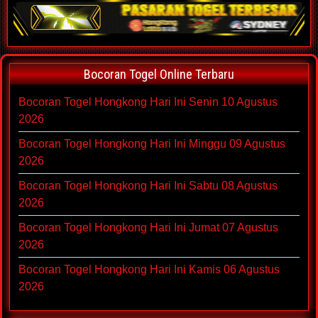
Bocoran Togel Online Terbaru
Bocoran Togel Hongkong Hari Ini Senin 10 Agustus
2026
Bocoran Togel Hongkong Hari Ini Minggu 09 Agustus
2026
Bocoran Togel Hongkong Hari Ini Sabtu 08 Agustus
2026
Bocoran Togel Hongkong Hari Ini Jumat 07 Agustus
2026
Bocoran Togel Hongkong Hari Ini Kamis 06 Agustus
2026