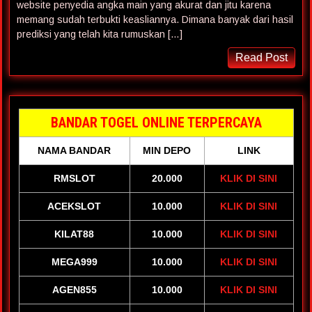
website penyedia angka main yang akurat dan jitu karena
memang sudah terbukti keasliannya. Dimana banyak dari hasil
prediksi yang telah kita rumuskan […]
Read Post
BANDAR TOGEL ONLINE TERPERCAYA
NAMA BANDAR
MIN DEPO
LINK
RMSLOT
20.000
KLIK DI SINI
ACEKSLOT
10.000
KLIK DI SINI
KILAT88
10.000
KLIK DI SINI
MEGA999
10.000
KLIK DI SINI
AGEN855
10.000
KLIK DI SINI