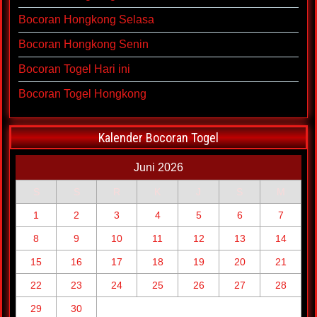
Bocoran Hongkong Selasa
Bocoran Hongkong Senin
Bocoran Togel Hari ini
Bocoran Togel Hongkong
Kalender Bocoran Togel
Juni 2026
S
S
R
K
J
S
M
1
2
3
4
5
6
7
8
9
10
11
12
13
14
15
16
17
18
19
20
21
22
23
24
25
26
27
28
29
30