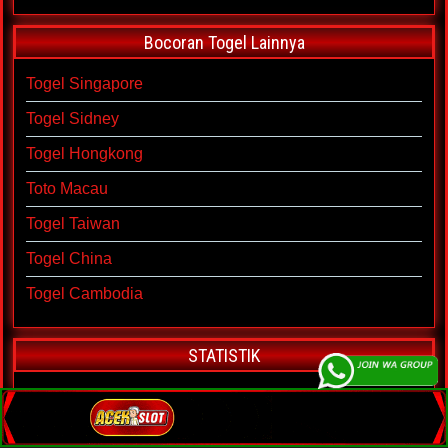
Bocoran Togel Lainnya
Togel Singapore
Togel Sidney
Togel Hongkong
Toto Macau
Togel Taiwan
Togel China
Togel Cambodia
STATISTIK
Bocoran Togel Hongkong AKURAT © 2021