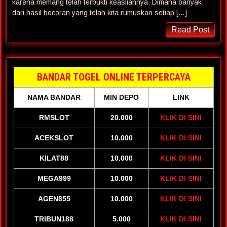
karena memang telah terbukti keasliannya. Dimana banyak
dari hasil bocoran yang telah kita rumuskan setiap […]
Read Post
BANDAR TOGEL ONLINE TERPERCAYA
NAMA BANDAR
MIN DEPO
LINK
RMSLOT
20.000
KLIK DI SINI
ACEKSLOT
10.000
KLIK DI SINI
KILAT88
10.000
KLIK DI SINI
MEGA999
10.000
KLIK DI SINI
AGEN855
10.000
KLIK DI SINI
TRIBUN188
5.000
KLIK DI SINI