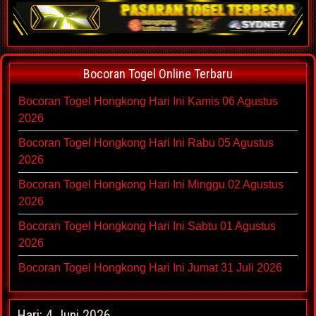
Bocoran Togel Online Terbaru
Bocoran Togel Hongkong Hari Ini Kamis 06 Agustus
2026
Bocoran Togel Hongkong Hari Ini Rabu 05 Agustus
2026
Bocoran Togel Hongkong Hari Ini Minggu 02 Agustus
2026
Bocoran Togel Hongkong Hari Ini Sabtu 01 Agustus
2026
Bocoran Togel Hongkong Hari Ini Jumat 31 Juli 2026
Hari:
4 Juni 2026