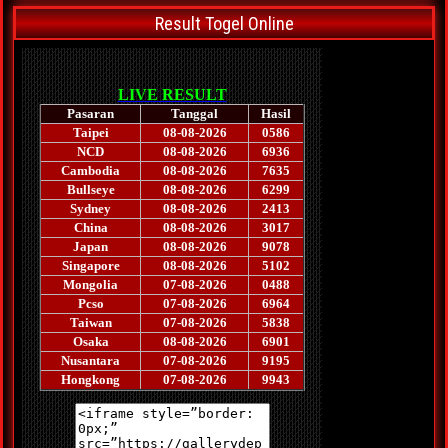
Result Togel Online