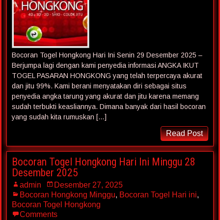
Bocoran Togel Hongkong Hari Ini Senin 29 Desember 2025 –
Berjumpa lagi dengan kami penyedia informasi ANGKA IKUT
TOGEL PASARAN HONGKONG yang telah terpercaya akurat
dan jitu 99%. Kami berani menyatakan diri sebagai situs
penyedia angka tarung yang akurat dan jitu karena memang
sudah terbukti keasliannya. Dimana banyak dari hasil bocoran
yang sudah kita rumuskan […]
Read Post
Bocoran Togel Hongkong Hari Ini Minggu 28
Desember 2025
admin
Desember 27, 2025
Bocoran Hongkong Minggu
,
Bocoran Togel Hari ini
,
Bocoran Togel Hongkong
Comments