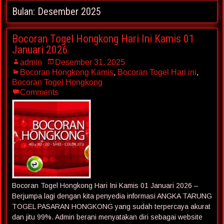
Bulan:
Desember 2025
Bocoran Togel Hongkong Hari Ini Kamis 01
Januari 2026
admin
Desember 31, 2025
Bocoran Hongkong Kamis
,
Bocoran Togel Hari ini
,
Bocoran Togel Hongkong
Comments
Bocoran Togel Hongkong Hari Ini Kamis 01 Januari 2026 –
Berjumpa lagi dengan kita penyedia informasi ANGKA TARUNG
TOGEL PASARAN HONGKONG yang sudah terpercaya akurat
dan jitu 99%. Admin berani menyatakan diri sebagai website