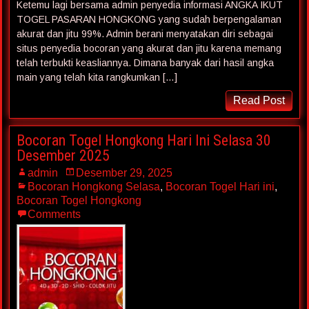
Ketemu lagi bersama admin penyedia informasi ANGKA IKUT
TOGEL PASARAN HONGKONG yang sudah berpengalaman
akurat dan jitu 99%. Admin berani menyatakan diri sebagai
situs penyedia bocoran yang akurat dan jitu karena memang
telah terbukti keasliannya. Dimana banyak dari hasil angka
main yang telah kita rangkumkan […]
Read Post
Bocoran Togel Hongkong Hari Ini Selasa 30
Desember 2025
admin
Desember 29, 2025
Bocoran Hongkong Selasa
,
Bocoran Togel Hari ini
,
Bocoran Togel Hongkong
Comments