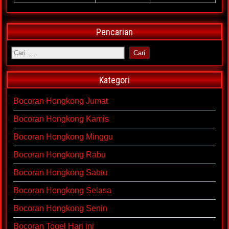
Pencarian
Kategori
Bocoran Hongkong Jumat
Bocoran Hongkong Kamis
Bocoran Hongkong Minggu
Bocoran Hongkong Rabu
Bocoran Hongkong Sabtu
Bocoran Hongkong Selasa
Bocoran Hongkong Senin
Bocoran Togel Hari ini