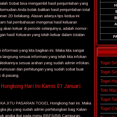
 ialah Sobat bisa mengambil hasil penjumlahan yang
H
kemudian Anda bolak-balikan hasil penjumlahan total
nan 2D belakang. Alasan adanya tips kedua ini
B
lam hal pembahasan mengenai hasil keluaran
A
 akan keluar di periode selanjutnya, adalah nomor-
an hasil Keluaran yang telah keluar dalam totalan
P
informasi yang kita bagikan ini. Maka kita sangat
langsung sesuai informasi yang telah kita infokan
ktekannya sesuai arahan yang sudah admin infokan.
Togel Si
rumusan dan perhitungan yang sudah sobat buat
Togel Si
k di pasang.
Togel H
 Hongkong Hari Ini Kamis 01 Januari
Toto Ma
Togel Ta
GKA JITU PASARAN TOGEL Hongkong hari ini. Maka
Togel Ch
ngka jitu yang sudah admin perhitungkan baig Kalian
 untuk angka ikut pada menu BBFS/BB Campuran.