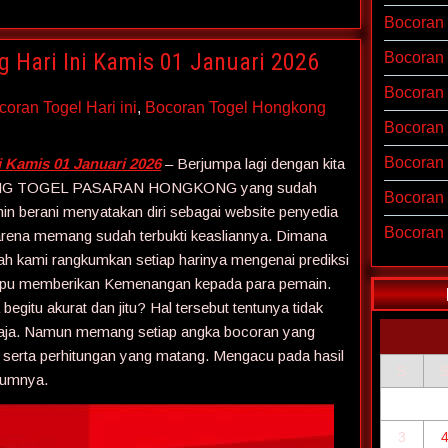
Bocoran
 Hari Ini Kamis 01 Januari 2026
Bocoran
Bocoran
coran Togel Hari ini
,
Bocoran Togel Hongkong
Bocoran
Bocoran
 Kamis 01 Januari 2026
– Berjumpa lagi dengan kita
RUNG TOGEL PASARAN HONGKONG yang sudah
Bocoran 
min berani menyatakan diri sebagai website penyedia
Bocoran
karena memang sudah terbukti keasliannya. Dimana
elah kami rangkumkan setiap harinya mengenai prediksi
mpu memberikan Kemenangan kepada para pemain.
 begitu akurat dan jitu? Hal tersebut tentunya tidak
saja. Namun memang setiap angka bocoran yang
ir serta perhitungan yang matang. Mengacu pada hasil
S
elumnya.
3