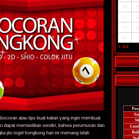
10
1
17
1
24
2
31
« Jul
 bocoran atau tips buat kalian yang ingin membuat
alian dapat memastikan sendiri, bahwa perumusan dan
ka jitu togel hongkong hari ini memang telah