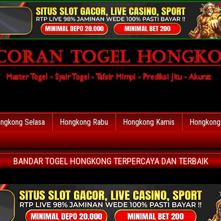
AT
kurat | prediksi situs agen bandar togel hongkong terpercaya | nomor main hon
ngkong Selasa
Hongkong Rabu
Hongkong Kamis
Hongkong
BANDAR TOGEL HONGKONG TERPERCAYA DAN TERBAIK