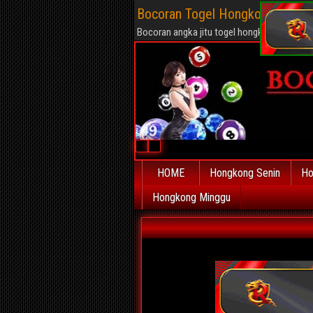
Bocoran Togel Hongkong AKUR
Bocoran angka jitu togel hongkong paling a
HOME
Hongkong Senin
Ho
Hongkong Minggu