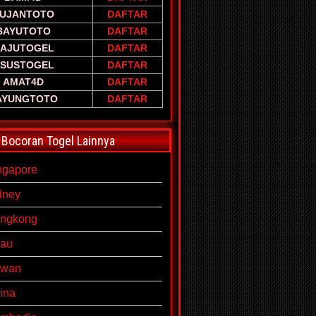
UJANTOTO
DAFTAR
BAYUTOTO
DAFTAR
AJUTOGEL
DAFTAR
SUSTOGEL
DAFTAR
AMAT4D
DAFTAR
AYUNGTOTO
DAFTAR
Bocoran Togel Lainnya
ngapore
dney
ongkong
cau
iwan
ina