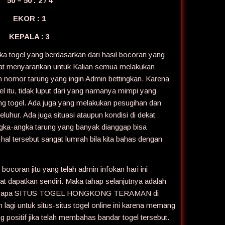
50 – 50 : 2 / 4
EKOR : 1
KEPALA : 3
 togel yang berdasarkan dari hasil bocoran yang
gat menyarankan untuk Kalian semua melakukan
 nomor tarung yang ingin Admin bettingkan. Karena
l itu, tidak luput dari yang namanya mimpi yang
 togel. Ada juga yang melakukan pesugihan dan
uhur. Ada juga situasi ataupun kondisi di dekat
ngka-angka tarung yang banyak dianggap bisa
 tersebut sangat lumrah bila kita bahas dengan
coran jitu yang telah admin infokan hari ini
t dapatkan sendiri. Maka tahap selanjutnya adalah
beberapa SITUS TOGEL HONGKONG TERAMAN di
n lagi untuk situs-situs togel online ini karena memang
positif jika telah membahas bandar togel tersebut.