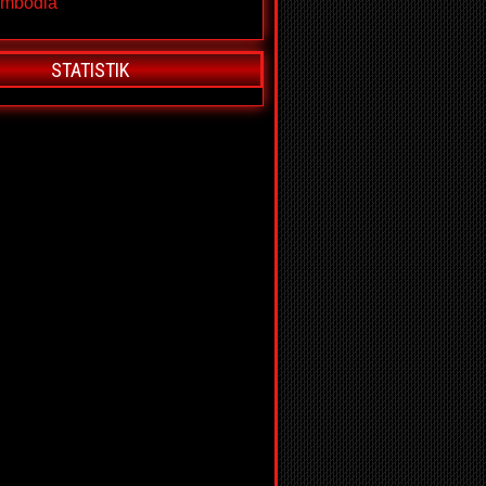
ambodia
STATISTIK