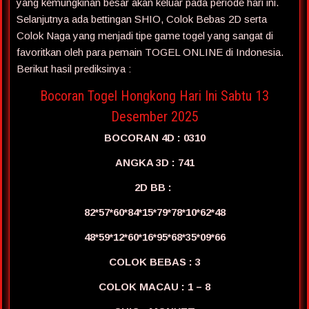
yang kemungkinan besar akan keluar pada periode hari ini.
Selanjutnya ada bettingan SHIO, Colok Bebas 2D serta
Colok Naga yang menjadi tipe game togel yang sangat di
favoritkan oleh para pemain TOGEL ONLINE di Indonesia.
Berikut hasil prediksinya :
Bocoran Togel Hongkong Hari Ini Sabtu 13
Desember 2025
BOCORAN 4D : 0310
ANGKA 3D : 741
2D BB :
82*57*60*84*15*79*78*10*62*48
48*59*12*60*16*95*68*35*09*66
COLOK BEBAS : 3
COLOK MACAU : 1 – 8