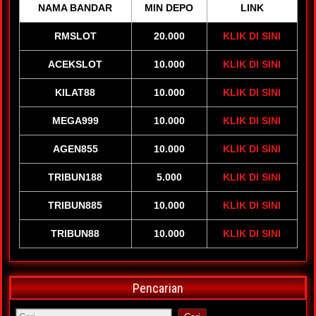
NAMA BANDAR
MIN DEPO
LINK
RMSLOT
20.000
KLIK DI SINI
ACEKSLOT
10.000
KLIK DI SINI
KILAT88
10.000
KLIK DI SINI
MEGA999
10.000
KLIK DI SINI
AGEN855
10.000
KLIK DI SINI
TRIBUN188
5.000
KLIK DI SINI
TRIBUN885
10.000
KLIK DI SINI
TRIBUN88
10.000
KLIK DI SINI
Pencarian