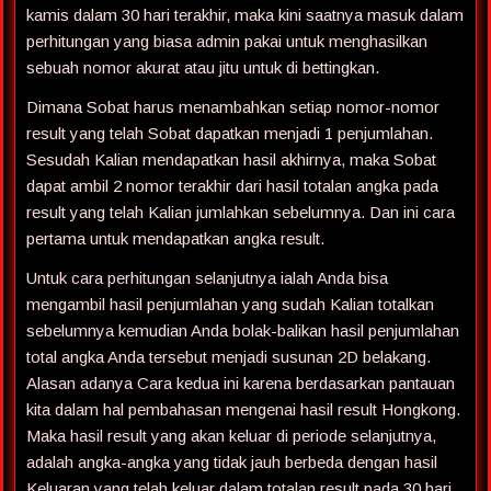
kamis dalam 30 hari terakhir, maka kini saatnya masuk dalam
perhitungan yang biasa admin pakai untuk menghasilkan
sebuah nomor akurat atau jitu untuk di bettingkan.
Dimana Sobat harus menambahkan setiap nomor-nomor
result yang telah Sobat dapatkan menjadi 1 penjumlahan.
Sesudah Kalian mendapatkan hasil akhirnya, maka Sobat
dapat ambil 2 nomor terakhir dari hasil totalan angka pada
result yang telah Kalian jumlahkan sebelumnya. Dan ini cara
pertama untuk mendapatkan angka result.
Untuk cara perhitungan selanjutnya ialah Anda bisa
mengambil hasil penjumlahan yang sudah Kalian totalkan
sebelumnya kemudian Anda bolak-balikan hasil penjumlahan
total angka Anda tersebut menjadi susunan 2D belakang.
Alasan adanya Cara kedua ini karena berdasarkan pantauan
kita dalam hal pembahasan mengenai hasil result Hongkong.
Maka hasil result yang akan keluar di periode selanjutnya,
adalah angka-angka yang tidak jauh berbeda dengan hasil
Keluaran yang telah keluar dalam totalan result pada 30 hari