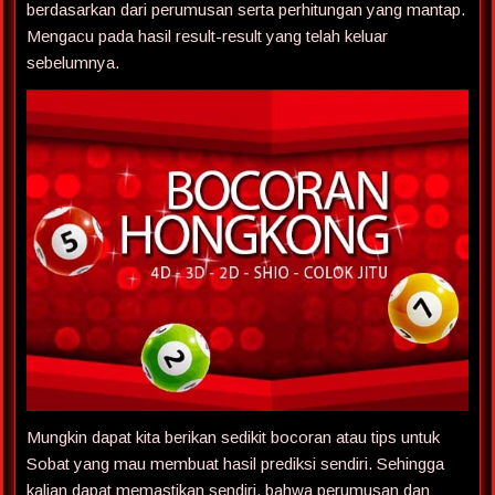
berdasarkan dari perumusan serta perhitungan yang mantap.
Mengacu pada hasil result-result yang telah keluar
sebelumnya.
Mungkin dapat kita berikan sedikit bocoran atau tips untuk
Sobat yang mau membuat hasil prediksi sendiri. Sehingga
kalian dapat memastikan sendiri, bahwa perumusan dan