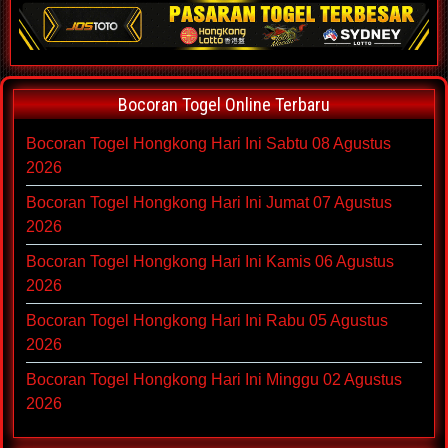
Bocoran Togel Online Terbaru
Bocoran Togel Hongkong Hari Ini Sabtu 08 Agustus
2026
Bocoran Togel Hongkong Hari Ini Jumat 07 Agustus
2026
Bocoran Togel Hongkong Hari Ini Kamis 06 Agustus
2026
Bocoran Togel Hongkong Hari Ini Rabu 05 Agustus
2026
Bocoran Togel Hongkong Hari Ini Minggu 02 Agustus
2026