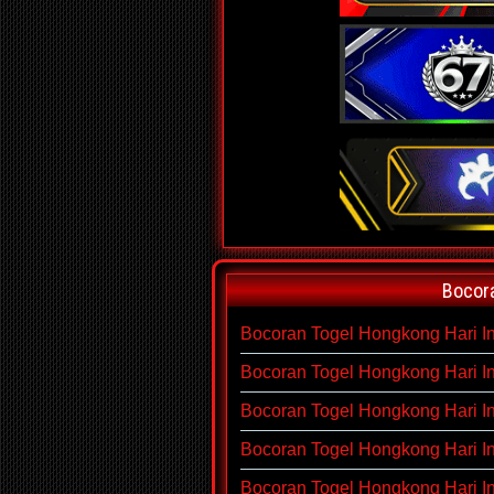
Bocora
Bocoran Togel Hongkong Hari In
Bocoran Togel Hongkong Hari In
Bocoran Togel Hongkong Hari I
Bocoran Togel Hongkong Hari I
Bocoran Togel Hongkong Hari I