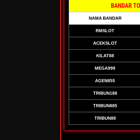
BANDAR TO
NAMA BANDAR
RMSLOT
ACEKSLOT
KILAT88
MEGA999
AGEN855
TRIBUN188
TRIBUN885
TRIBUN88