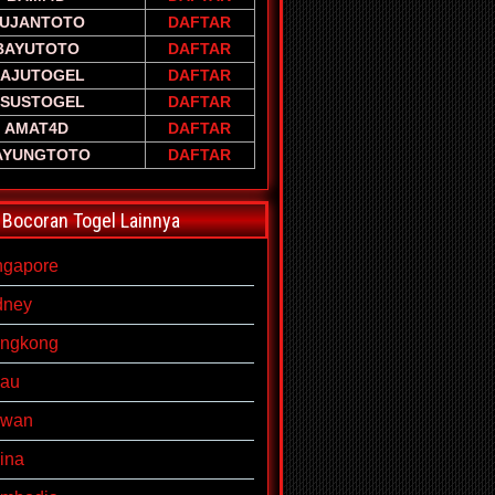
UJANTOTO
DAFTAR
BAYUTOTO
DAFTAR
AJUTOGEL
DAFTAR
SUSTOGEL
DAFTAR
AMAT4D
DAFTAR
AYUNGTOTO
DAFTAR
Bocoran Togel Lainnya
ngapore
dney
ongkong
cau
iwan
ina