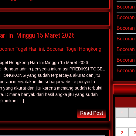
Bocoran
Bocoran
Bocoran
ri Ini Minggu 15 Maret 2026
Bocoran
ocoran Togel Hari ini
,
Bocoran Togel Hongkong
Bocoran
Bocoran 
ogel Hongkong Hari Ini Minggu 15 Maret 2026 –
gi dengan admin penyedia informasi PREDIKSI TOGEL
Bocoran
ONGKONG yang sudah terpercaya akurat dan jitu
 berani menyatakan diri sebagai website penyedia
n yang akurat dan jitu karena memang sudah terbukti
a. Dimana banyak dari hasil angka jitu yang sudah
gkumkan […]
S
Read Post
2