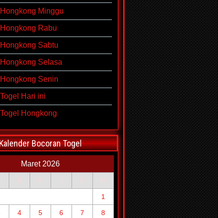
 Hongkong Minggu
 Hongkong Rabu
 Hongkong Sabtu
 Hongkong Selasa
 Hongkong Senin
Togel Hari ini
 Togel Hongkong
Kalender Bocoran Togel
Maret 2026
S
R
K
J
S
M
1
3
4
5
6
7
8