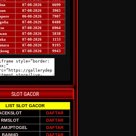
SLOT GACOR
LIST SLOT GACOR
ACEKSLOT
DAFTAR
RMSLOT
DAFTAR
LAMJPTOGEL
DAFTAR
BAIM4D
DAFTAR