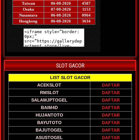
SLOT GACOR
LIST SLOT GACOR
ACEKSLOT
DAFTAR
RMSLOT
DAFTAR
SALAMJPTOGEL
DAFTAR
BAIM4D
DAFTAR
HUJANTOTO
DAFTAR
BAYUTOTO
DAFTAR
BAJUTOGEL
DAFTAR
ASUSTOGEL
DAFTAR