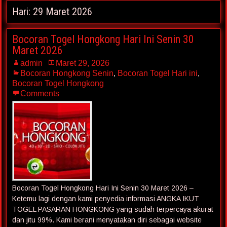
Hari:
29 Maret 2026
Bocoran Togel Hongkong Hari Ini Senin 30
Maret 2026
admin
Maret 29, 2026
Bocoran Hongkong Senin
,
Bocoran Togel Hari ini
,
Bocoran Togel Hongkong
Comments
Bocoran Togel Hongkong Hari Ini Senin 30 Maret 2026 –
Ketemu lagi dengan kami penyedia informasi ANGKA IKUT
TOGEL PASARAN HONGKONG yang sudah terpercaya akurat
dan jitu 99%. Kami berani menyatakan diri sebagai website