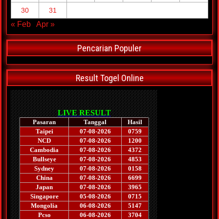
30
31
« Feb
Apr »
Pencarian Populer
Result Togel Online