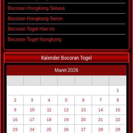
Bocoran Hongkong Selasa
Bocoran Hongkong Senin
Bocoran Togel Hari ini
Bocoran Togel Hongkong
Kalender Bocoran Togel
Maret 2026
S
S
R
K
J
S
M
1
2
3
4
5
6
7
8
9
10
11
12
13
14
15
16
17
18
19
20
21
22
23
24
25
26
27
28
29