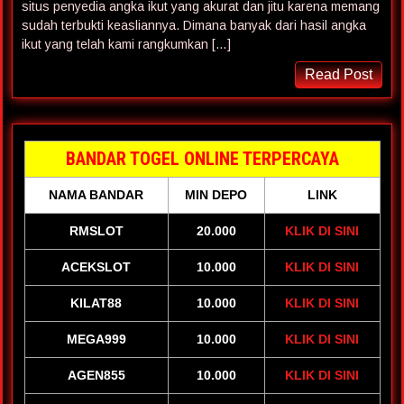
situs penyedia angka ikut yang akurat dan jitu karena memang
sudah terbukti keasliannya. Dimana banyak dari hasil angka
ikut yang telah kami rangkumkan […]
Read Post
BANDAR TOGEL ONLINE TERPERCAYA
NAMA BANDAR
MIN DEPO
LINK
RMSLOT
20.000
KLIK DI SINI
ACEKSLOT
10.000
KLIK DI SINI
KILAT88
10.000
KLIK DI SINI
MEGA999
10.000
KLIK DI SINI
AGEN855
10.000
KLIK DI SINI