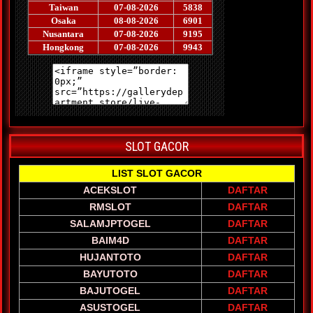
SLOT GACOR
LIST SLOT GACOR
ACEKSLOT
DAFTAR
RMSLOT
DAFTAR
SALAMJPTOGEL
DAFTAR
BAIM4D
DAFTAR
HUJANTOTO
DAFTAR
BAYUTOTO
DAFTAR
BAJUTOGEL
DAFTAR
ASUSTOGEL
DAFTAR