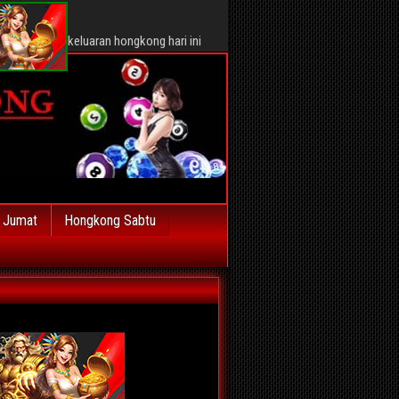
gkong | data keluaran hongkong hari ini
 Jumat
Hongkong Sabtu