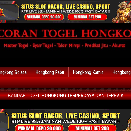
AT
kurat | prediksi situs agen bandar togel hongkong terpercaya | nomor main hon
ngkong Selasa
Hongkong Rabu
Hongkong Kamis
Hongkong
BANDAR TOGEL HONGKONG TERPERCAYA DAN TERBAIK