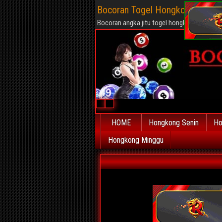
Bocoran Togel Hongkong AKUR
Bocoran angka jitu togel hongkong paling a
HOME
Hongkong Senin
Ho
Hongkong Minggu