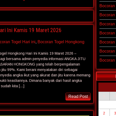
Bocoran
Bocoran
Bocoran
ri Ini Kamis 19 Maret 2026
Bocoran
coran Togel Hari ini
,
Bocoran Togel Hongkong
Bocoran
Bocoran 
ogel Hongkong Hari Ini Kamis 19 Maret 2026 –
lagi bersama admin penyedia informasi ANGKA JITU
Bocoran
SARAN HONGKONG yang telah berpengalaman
 jitu 99%. Kami berani menyatakan diri sebagai
enyedia angka ikut yang akurat dan jitu karena memang
ukti keasliannya. Dimana banyak dari hasil angka
 sudah kita […]
S
Read Post
2