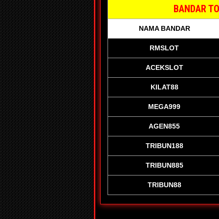
BANDAR TO
NAMA BANDAR
RMSLOT
ACEKSLOT
KILAT88
MEGA999
AGEN855
TRIBUN188
TRIBUN885
TRIBUN88