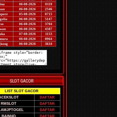
SLOT GACOR
LIST SLOT GACOR
ACEKSLOT
DAFTAR
RMSLOT
DAFTAR
LAMJPTOGEL
DAFTAR
BAIM4D
DAFTAR