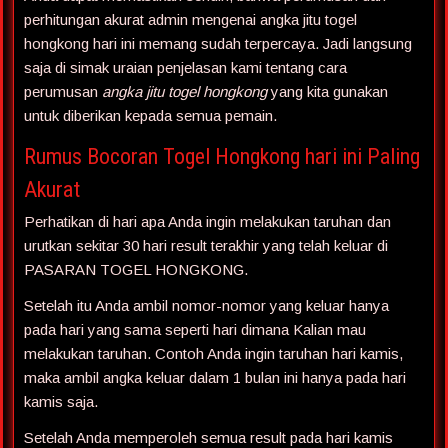
perhitungan akurat admin mengenai angka jitu togel
hongkong hari ini memang sudah terpercaya. Jadi langsung
saja di simak uraian penjelasan kami tentang cara
perumusan
angka jitu togel hongkong
yang kita gunakan
untuk diberikan kepada semua pemain.
Rumus Bocoran Togel Hongkong hari ini Paling
Akurat
Perhatikan di hari apa Anda ingin melakukan taruhan dan
urutkan sekitar 30 hari result terakhir yang telah keluar di
PASARAN TOGEL HONGKONG.
Setelah itu Anda ambil nomor-nomor yang keluar hanya
pada hari yang sama seperti hari dimana Kalian mau
melakukan taruhan. Contoh Anda ingin taruhan hari kamis,
maka ambil angka keluar dalam 1 bulan ini hanya pada hari
kamis saja.
Setelah Anda memperoleh semua result pada hari kamis