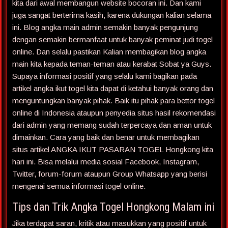
kita dari awal membangun website bocoran ini. Dan kami
juga sangat berterima kasih, karena dukungan kalian selama
ini. Blog angka main admin semakin banyak pengunjung
dengan semakin bermanfaat untuk banyak peminat judi togel
online. Dan selalu pastikan Kalian membagikan blog angka
main kita kepada teman-teman atau kerabat Sobat ya Guys.
Supaya informasi positif yang selalu kami bagikan pada
artikel angka ikut togel kita dapat di ketahui banyak orang dan
menguntungkan banyak pihak. Baik itu pihak para bettor togel
online di Indonesia ataupun penyedia situs hasil rekomendasi
dari admin yang memang sudah terpercaya dan aman untuk
dimainkan. Cara yang baik dan benar untuk membagikan
situs artikel ANGKA IKUT PASARAN TOGEL Hongkong kita
hari ini. Bisa melalui media sosial Facebook, Instagram,
Twitter, forum-forum ataupun Group Whatsapp yang berisi
mengenai semua informasi togel online.
Tips dan Trik Angka Togel Hongkong Malam ini
Jika terdapat saran, kritik atau masukkan yang positif untuk