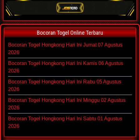
Bocoran Togel Online Terbaru
Bocoran Togel Hongkong Hari Ini Jumat 07 Agustus
2026
Bocoran Togel Hongkong Hari Ini Kamis 06 Agustus
2026
Bocoran Togel Hongkong Hari Ini Rabu 05 Agustus
2026
Bocoran Togel Hongkong Hari Ini Minggu 02 Agustus
2026
Bocoran Togel Hongkong Hari Ini Sabtu 01 Agustus
2026