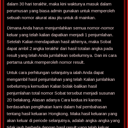
dalam 30 hari terakhir, maka kini waktunya masuk dalam
perumusan yang biasa admin gunakan untuk memperoleh
sebuah nomor akurat atau jitu untuk di mainkan.
Dimana Anda harus menjumlahkan semua nomor-nomor
keluar yang telah kalian dapatkan menjadi 1 penjumlahan.
Setelah Kalian mendapatkan hasil akhirnya, maka Sobat
dapat ambil 2 angka terakhir dari hasil totalan angka pada
result yang telah Anda jumlahkan sebelumnya. Dan ini cara
pertama untuk memperoleh nomor result.
Untuk cara perhitungan selanjutnya ialah Anda dapat
mengambil hasil penjumlahan yang telah Kalian jumlahkan
sebelumnya kemudian Kalian bolak-balikan hasil
penjumlahan total nomor Sobat tersebut menjadi susunan
2D belakang. Alasan adanya Cara kedua ini karena
berdasarkan penglihatan kami dalam hal pembahasan
tentang hasil keluaran Hongkong. Maka hasil keluaran yang
akan keluar di periode selanjutnya, adalah angka-angka yang
tidak jauh berbeda dengan hasil result yang telah keluar