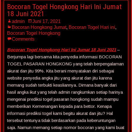
Bocoran Togel Hongkong Hari Ini Jumat
18 Juni 2021
admin
Juni 17, 2021
Bocoran Hongkong Jumat
,
Bocoran Togel Hari ini
,
Bocoran Togel Hongkong
Comments
Bocoran Togel Hongkong Hari Ini Jumat 18 Juni 2021
–
Berjumpa lagi bersama kita penyedia informasi BOCORAN
TOGEL PASARAN HONGKONG yang telah berpengalaman
akurat dan jitu 99%. Kita berani menyatakan diri sebagai
website penyedia angka jitu yang akurat dan jitu karena
memang sudah terbukti keasliannya. Dimana banyak dari
hasil angka ikut yang telah admin rangkumkan setiap harinya
mengenai prediksi togel pasaran hongkong sudah mampu
memberikan Kemenangan kepada para bettor. Kenapa
informasi prediksi togel kami begitu akurat dan jitu? Hal
tersebut tentunya tidak berdasarkan pada keberuntungan
saja. Namun memang setiap nomor bocoran yang kami buat