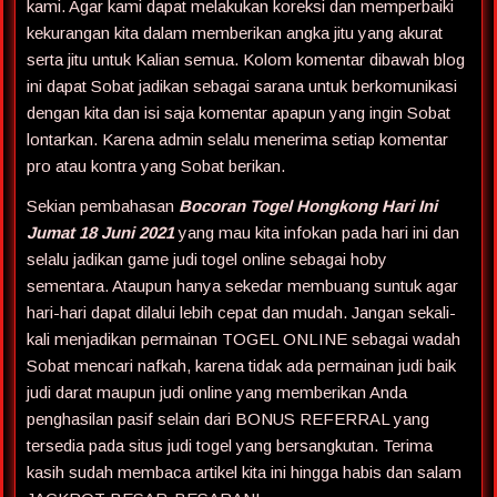
kami. Agar kami dapat melakukan koreksi dan memperbaiki
kekurangan kita dalam memberikan angka jitu yang akurat
serta jitu untuk Kalian semua. Kolom komentar dibawah blog
ini dapat Sobat jadikan sebagai sarana untuk berkomunikasi
dengan kita dan isi saja komentar apapun yang ingin Sobat
lontarkan. Karena admin selalu menerima setiap komentar
pro atau kontra yang Sobat berikan.
Sekian pembahasan
Bocoran Togel Hongkong Hari Ini
Jumat 18 Juni 2021
yang mau kita infokan pada hari ini dan
selalu jadikan game judi togel online sebagai hoby
sementara. Ataupun hanya sekedar membuang suntuk agar
hari-hari dapat dilalui lebih cepat dan mudah. Jangan sekali-
kali menjadikan permainan TOGEL ONLINE sebagai wadah
Sobat mencari nafkah, karena tidak ada permainan judi baik
judi darat maupun judi online yang memberikan Anda
penghasilan pasif selain dari BONUS REFERRAL yang
tersedia pada situs judi togel yang bersangkutan. Terima
kasih sudah membaca artikel kita ini hingga habis dan salam