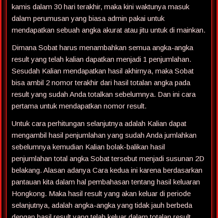
kamis dalam 30 hari terakhir, maka kini waktunya masuk
dalam perumusan yang biasa admin pakai untuk
mendapatkan sebuah angka akurat atau jitu untuk di mainkan.
Dimana Sobat harus menambahkan semua angka-angka
result yang telah kalian dapatkan menjadi 1 penjumlahan.
Sesudah Kalian mendapatkan hasil akhirnya, maka Sobat
bisa ambil 2 nomor terakhir dari hasil totalan angka pada
result yang sudah Anda totalkan sebelumnya. Dan ini cara
pertama untuk mendapatkan nomor result.
Untuk cara perhitungan selanjutnya adalah Kalian dapat
mengambil hasil penjumlahan yang sudah Anda jumlahkan
sebelumnya kemudian Kalian bolak-balikan hasil
penjumlahan total angka Sobat tersebut menjadi susunan 2D
belakang. Alasan adanya Cara kedua ini karena berdasarkan
pantauan kita dalam hal pembahasan tentang hasil keluaran
Hongkong. Maka hasil result yang akan keluar di periode
selanjutnya, adalah angka-angka yang tidak jauh berbeda
dengan hasil result yang telah keluar dalam totalan result