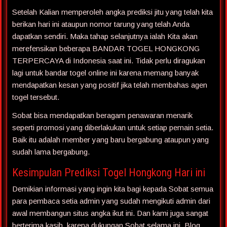
Setelah Kalian memperoleh angka prediksi jitu yang telah kita
berikan hari ini ataupun nomor tarung yang telah Anda
dapatkan sendiri. Maka tahap selanjutnya ialah Kita akan
merefensikan beberapa BANDAR TOGEL HONGKONG
TERPERCAYA di Indonesia saat ini. Tidak perlu diragukan
lagi untuk bandar togel online ini karena memang banyak
mendapatkan kesan yang positif jika telah membahas agen
togel tersebut.
Sobat bisa mendapatkan beragam penawaran menarik
seperti promosi yang diberlakukan untuk setiap pemain setia.
Baik itu adalah member yang baru bergabung ataupun yang
sudah lama bergabung.
Kesimpulan Prediksi Togel Hongkong Hari ini
Demikian informasi yang ingin kita bagi kepada Sobat semua
para pembaca setia admin yang sudah mengikuti admin dari
awal membangun situs angka ikut ini. Dan kami juga sangat
berterima kasih, karena dukungan Sobat selama ini. Blog