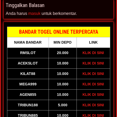
Tinggalkan Balasan
Anda harus
masuk
untuk berkomentar.
BANDAR TOGEL ONLINE TERPERCAYA
NAMA BANDAR
MIN DEPO
LINK
RMSLOT
20.000
KLIK DI SINI
ACEKSLOT
10.000
KLIK DI SINI
KILAT88
10.000
KLIK DI SINI
MEGA999
10.000
KLIK DI SINI
AGEN855
10.000
KLIK DI SINI
TRIBUN188
5.000
KLIK DI SINI
TRIBUN885
10.000
KLIK DI SINI