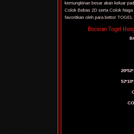
kemungkinan besar akan keluar pada
Colok Bebas 2D serta Colok Naga y
favoritkan oleh para bettor TOGEL 
Bocoran Togel Hong
B
20*52*
52*10*
CO