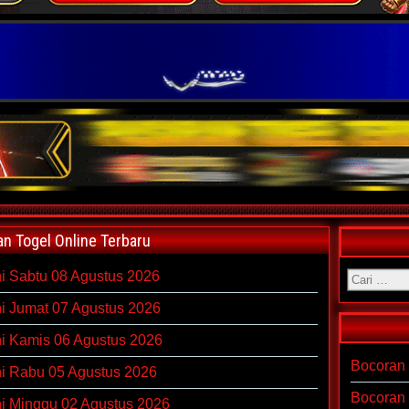
n Togel Online Terbaru
i Sabtu 08 Agustus 2026
i Jumat 07 Agustus 2026
ni Kamis 06 Agustus 2026
Bocoran
ni Rabu 05 Agustus 2026
Bocoran
ni Minggu 02 Agustus 2026