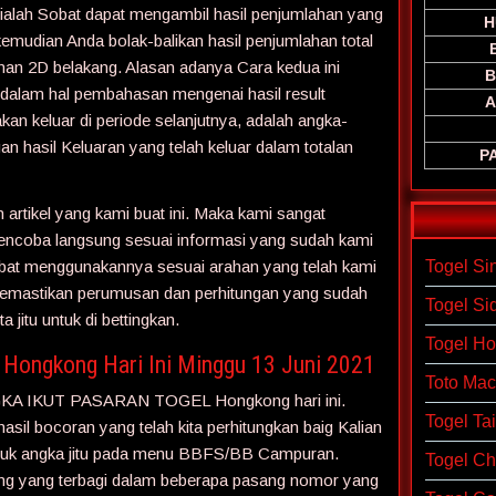
 ialah Sobat dapat mengambil hasil penjumlahan yang
H
emudian Anda bolak-balikan hasil penjumlahan total
an 2D belakang. Alasan adanya Cara kedua ini
B
dalam hal pembahasan mengenai hasil result
A
kan keluar di periode selanjutnya, adalah angka-
an hasil Keluaran yang telah keluar dalam totalan
P
artikel yang kami buat ini. Maka kami sangat
ncoba langsung sesuai informasi yang sudah kami
obat menggunakannya sesuai arahan yang telah kami
Togel Si
emastikan perumusan dan perhitungan yang sudah
Togel Si
 jitu untuk di bettingkan.
Togel H
 Hongkong Hari Ini Minggu 13 Juni 2021
Toto Ma
GKA IKUT PASARAN TOGEL Hongkong hari ini.
Togel Ta
asil bocoran yang telah kita perhitungkan baig Kalian
 untuk angka jitu pada menu BBFS/BB Campuran.
Togel Ch
ng yang terbagi dalam beberapa pasang nomor yang