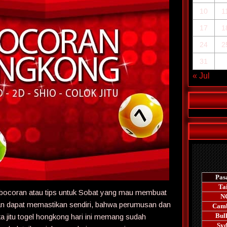
10
1
17
1
24
2
31
« Jul
t bocoran atau tips untuk Sobat yang mau membuat
alian dapat memastikan sendiri, bahwa perumusan dan
ka jitu togel hongkong hari ini memang sudah