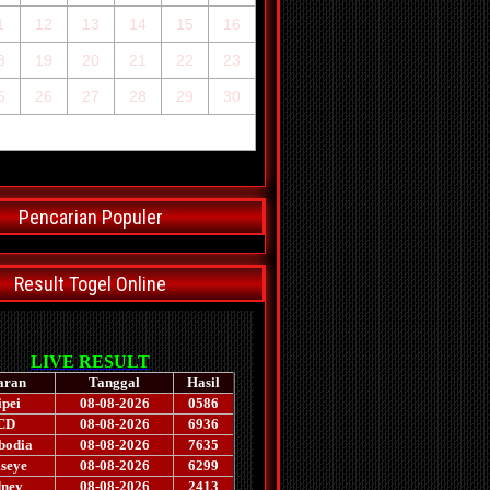
1
12
13
14
15
16
8
19
20
21
22
23
5
26
27
28
29
30
Pencarian Populer
Result Togel Online