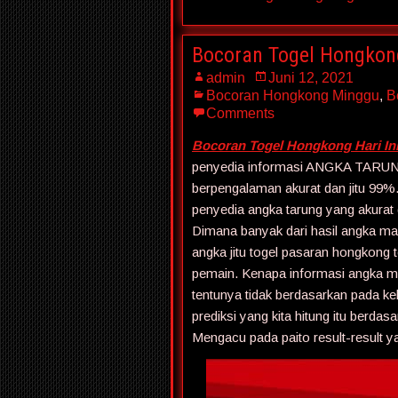
Bocoran Togel Hongkong
admin
Juni 12, 2021
Bocoran Hongkong Minggu
,
B
Comments
Bocoran Togel Hongkong Hari Ini
penyedia informasi ANGKA TA
berpengalaman akurat dan jitu 99%.
penyedia angka tarung yang akurat 
Dimana banyak dari hasil angka mai
angka jitu togel pasaran hongkon
pemain. Kenapa informasi angka mai
tentunya tidak berdasarkan pada 
prediksi yang kita hitung itu berda
Mengacu pada paito result-result y