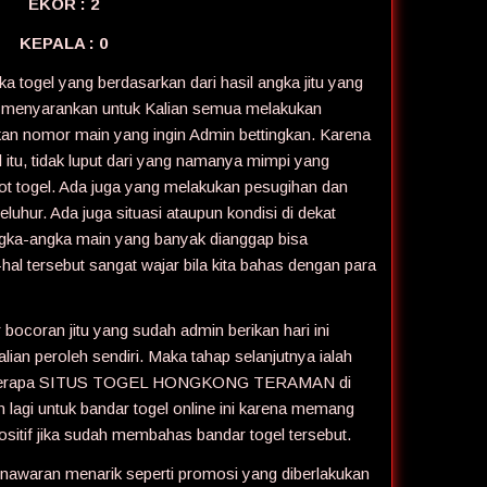
EKOR : 2
KEPALA : 0
togel yang berdasarkan dari hasil angka jitu yang
gat menyarankan untuk Kalian semua melakukan
an nomor main yang ingin Admin bettingkan. Karena
 itu, tidak luput dari yang namanya mimpi yang
 togel. Ada juga yang melakukan pesugihan dan
uhur. Ada juga situasi ataupun kondisi di dekat
angka-angka main yang banyak dianggap bisa
 tersebut sangat wajar bila kita bahas dengan para
ocoran jitu yang sudah admin berikan hari ini
ian peroleh sendiri. Maka tahap selanjutnya ialah
eberapa SITUS TOGEL HONGKONG TERAMAN di
n lagi untuk bandar togel online ini karena memang
itif jika sudah membahas bandar togel tersebut.
nawaran menarik seperti promosi yang diberlakukan