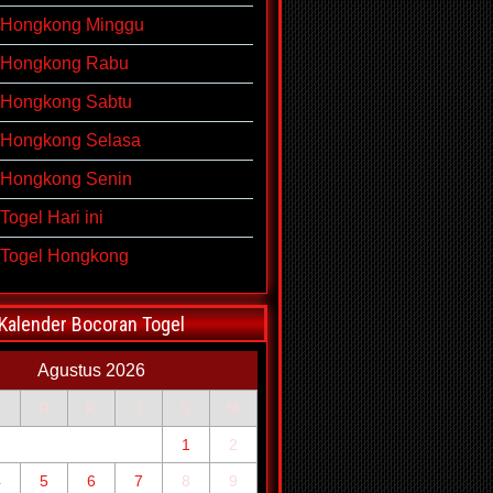
 Hongkong Minggu
 Hongkong Rabu
 Hongkong Sabtu
 Hongkong Selasa
 Hongkong Senin
Togel Hari ini
 Togel Hongkong
Kalender Bocoran Togel
Agustus 2026
S
R
K
J
S
M
1
2
4
5
6
7
8
9