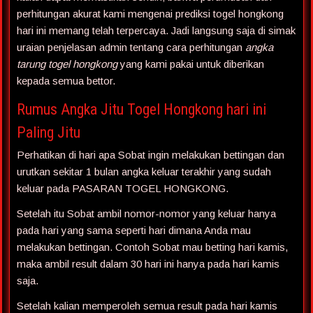
perhitungan akurat kami mengenai prediksi togel hongkong
hari ini memang telah terpercaya. Jadi langsung saja di simak
uraian penjelasan admin tentang cara perhitungan
angka
tarung togel hongkong
yang kami pakai untuk diberikan
kepada semua bettor.
Rumus Angka Jitu Togel Hongkong hari ini
Paling Jitu
Perhatikan di hari apa Sobat ingin melakukan bettingan dan
urutkan sekitar 1 bulan angka keluar terakhir yang sudah
keluar pada PASARAN TOGEL HONGKONG.
Setelah itu Sobat ambil nomor-nomor yang keluar hanya
pada hari yang sama seperti hari dimana Anda mau
melakukan bettingan. Contoh Sobat mau betting hari kamis,
maka ambil result dalam 30 hari ini hanya pada hari kamis
saja.
Setelah kalian memperoleh semua result pada hari kamis