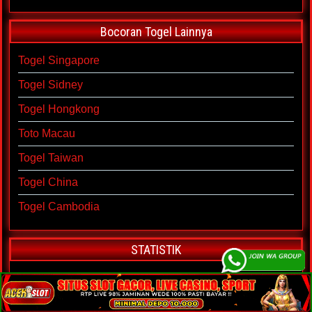
Bocoran Togel Lainnya
Togel Singapore
Togel Sidney
Togel Hongkong
Toto Macau
Togel Taiwan
Togel China
Togel Cambodia
STATISTIK
Bocoran Togel Hongkong AKURAT © 2021