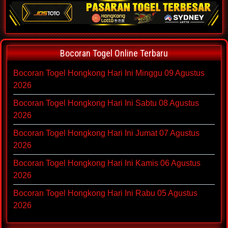
Bocoran Togel Online Terbaru
Bocoran Togel Hongkong Hari Ini Minggu 09 Agustus
2026
Bocoran Togel Hongkong Hari Ini Sabtu 08 Agustus
2026
Bocoran Togel Hongkong Hari Ini Jumat 07 Agustus
2026
Bocoran Togel Hongkong Hari Ini Kamis 06 Agustus
2026
Bocoran Togel Hongkong Hari Ini Rabu 05 Agustus
2026