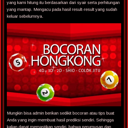
yang kami hitung itu berdasarkan dari syair serta perhitungan
yang mantap. Mengacu pada hasil result-result yang sudah
keluar sebelumnya.
Mungkin bisa admin berikan sedikit bocoran atau tips buat
Anda yang ingin membuat hasil prediksi sendiri. Sehingga
kalian dapat memastikan sendiri, bahwa perumusan dan