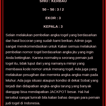
SHIO : KERBAU
50 – 50 : 3 / 2
EKOR : 3
KEPALA : 3
Selain melakukan pembelian angka togel yang berdasarkan
dari hasil bocoran yang sudah kami berikan. Admin juga
sangat merekomendasikan untuk Kalian semua melakukan
pembelian nomor togel berdasarkan angka jitu yang ingin
Anda bettingkan. Karena normalnya seorang pemain judi
togel itu, tidak luput dari yang namanya mimpi yang
membawa kode nomor untuk menang togel. Ada juga yang
melakukan pesugihan dan meminta angka-angka main pada
leluhur. Ada juga situasi ataupun kondisi di dekat Sobat yang
terjadi dan didapatkan angka-angka tarung yang banyak
dianggap bisa mendapatkan JACKPOT besar. Hal-hal
tersebut sangat lumrah bila kalian bahas dengan para pemain
judi togel di Indonesia.