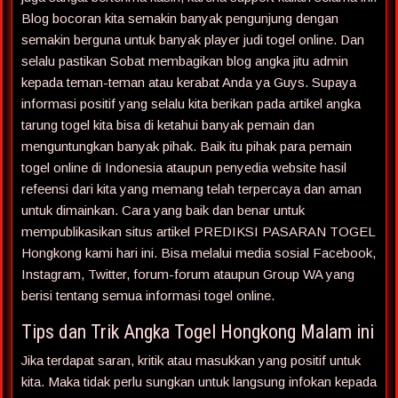
Blog bocoran kita semakin banyak pengunjung dengan
semakin berguna untuk banyak player judi togel online. Dan
selalu pastikan Sobat membagikan blog angka jitu admin
kepada teman-teman atau kerabat Anda ya Guys. Supaya
informasi positif yang selalu kita berikan pada artikel angka
tarung togel kita bisa di ketahui banyak pemain dan
menguntungkan banyak pihak. Baik itu pihak para pemain
togel online di Indonesia ataupun penyedia website hasil
refeensi dari kita yang memang telah terpercaya dan aman
untuk dimainkan. Cara yang baik dan benar untuk
mempublikasikan situs artikel PREDIKSI PASARAN TOGEL
Hongkong kami hari ini. Bisa melalui media sosial Facebook,
Instagram, Twitter, forum-forum ataupun Group WA yang
berisi tentang semua informasi togel online.
Tips dan Trik Angka Togel Hongkong Malam ini
Jika terdapat saran, kritik atau masukkan yang positif untuk
kita. Maka tidak perlu sungkan untuk langsung infokan kepada