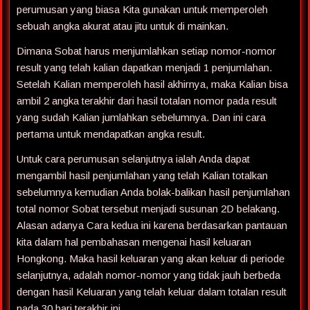
perumusan yang biasa Kita gunakan untuk memperoleh
sebuah angka akurat atau jitu untuk di mainkan.
Dimana Sobat harus menjumlahkan setiap nomor-nomor
result yang telah kalian dapatkan menjadi 1 penjumlahan.
Setelah Kalian memperoleh hasil akhirnya, maka Kalian bisa
ambil 2 angka terakhir dari hasil totalan nomor pada result
yang sudah Kalian jumlahkan sebelumnya. Dan ini cara
pertama untuk mendapatkan angka result.
Untuk cara perumusan selanjutnya ialah Anda dapat
mengambil hasil penjumlahan yang telah Kalian totalkan
sebelumnya kemudian Anda bolak-balikan hasil penjumlahan
total nomor Sobat tersebut menjadi susunan 2D belakang.
Alasan adanya Cara kedua ini karena berdasarkan pantauan
kita dalam hal pembahasan mengenai hasil keluaran
Hongkong. Maka hasil keluaran yang akan keluar di periode
selanjutnya, adalah nomor-nomor yang tidak jauh berbeda
dengan hasil Keluaran yang telah keluar dalam totalan result
pada 30 hari terakhir ini.