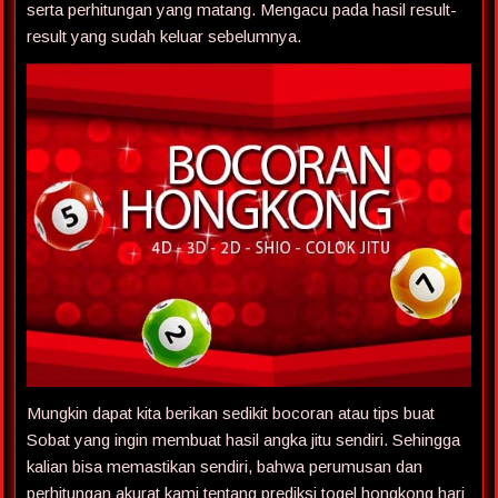
serta perhitungan yang matang. Mengacu pada hasil result-
result yang sudah keluar sebelumnya.
Mungkin dapat kita berikan sedikit bocoran atau tips buat
Sobat yang ingin membuat hasil angka jitu sendiri. Sehingga
kalian bisa memastikan sendiri, bahwa perumusan dan
perhitungan akurat kami tentang prediksi togel hongkong hari