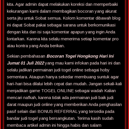
kita. Agar admin dapat melakukan koreksi dan memperbaiki
kekurangan kami dalam membagikan bocoran yang akurat
serta jitu untuk Sobat semua. Kolom komentar dibawah blog
ini dapat Sobat pakai sebagai sarana untuk berkomunikasi
dengan kita dan isi saja komentar apapun yang ingin Anda
lontarkan. Karena kita selalu menerima setiap komentar pro
atau kontra yang Anda berikan.
Sekian pembahasan
Bocoran Togel Hongkong Hari Ini
Jumat 01 Juli 2022
yang mau kami infokan pada hari ini dan
selalu jadikan permainan judi togel online sebagai hoby
sementara. Ataupun hanya sekedar membuang suntuk agar
hari-hari bisa dilalui lebih cepat dan mudah. Jangan sekali-kali
menjadikan game TOGEL ONLINE sebagai wadah Kalian
mencari nafkah, karena tidak ada permainan judi baik judi
darat maupun judi online yang memberikan Anda penghasilan
pasif selain dari BONUS REFERRAL yang tersedia pada
bandar judi togel yang bersangkutan. Terima kasih sudah
membaca artikel admin ini hingga habis dan salam