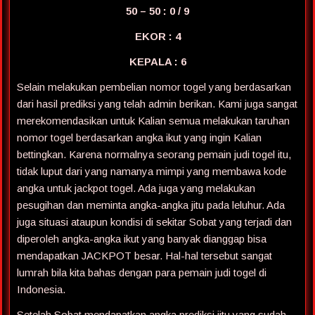
50 – 50 : 0 / 9
EKOR : 4
KEPALA : 6
Selain melakukan pembelian nomor togel yang berdasarkan
dari hasil prediksi yang telah admin berikan. Kami juga sangat
merekomendasikan untuk Kalian semua melakukan taruhan
nomor togel berdasarkan angka ikut yang ingin Kalian
bettingkan. Karena normalnya seorang pemain judi togel itu,
tidak luput dari yang namanya mimpi yang membawa kode
angka untuk jackpot togel. Ada juga yang melakukan
pesugihan dan meminta angka-angka jitu pada leluhur. Ada
juga situasi ataupun kondisi di sekitar Sobat yang terjadi dan
diperoleh angka-angka ikut yang banyak dianggap bisa
mendapatkan JACKPOT besar. Hal-hal tersebut sangat
lumrah bila kita bahas dengan para pemain judi togel di
Indonesia.
Setelah Sobat mendapatkan angka prediksi jitu yang sudah