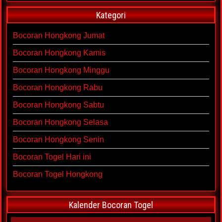
Kategori
Bocoran Hongkong Jumat
Bocoran Hongkong Kamis
Bocoran Hongkong Minggu
Bocoran Hongkong Rabu
Bocoran Hongkong Sabtu
Bocoran Hongkong Selasa
Bocoran Hongkong Senin
Bocoran Togel Hari ini
Bocoran Togel Hongkong
Kalender Bocoran Togel