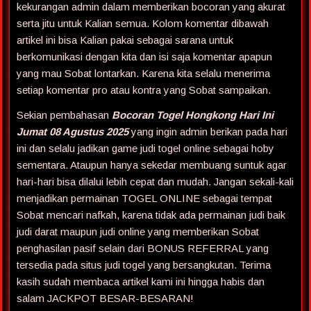
kekurangan admin dalam memberikan bocoran yang akurat
serta jitu untuk Kalian semua. Kolom komentar dibawah
artikel ini bisa Kalian pakai sebagai sarana untuk
berkomunikasi dengan kita dan isi saja komentar apapun
yang mau Sobat lontarkan. Karena kita selalu menerima
setiap komentar pro atau kontra yang Sobat sampaikan.
Sekian pembahasan
Bocoran Togel Hongkong Hari Ini
Jumat 08 Agustus 2025
yang ingin admin berikan pada hari
ini dan selalu jadikan game judi togel online sebagai hoby
sementara. Ataupun hanya sekedar membuang suntuk agar
hari-hari bisa dilalui lebih cepat dan mudah. Jangan sekali-kali
menjadikan permainan TOGEL ONLINE sebagai tempat
Sobat mencari nafkah, karena tidak ada permainan judi baik
judi darat maupun judi online yang memberikan Sobat
penghasilan pasif selain dari BONUS REFERRAL yang
tersedia pada situs judi togel yang bersangkutan. Terima
kasih sudah membaca artikel kami ini hingga habis dan
salam JACKPOT BESAR-BESARAN!