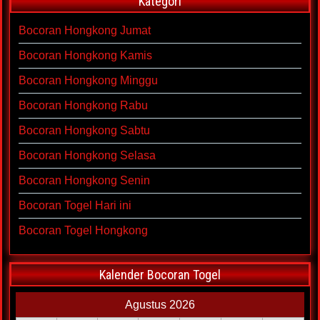
Kategori
Bocoran Hongkong Jumat
Bocoran Hongkong Kamis
Bocoran Hongkong Minggu
Bocoran Hongkong Rabu
Bocoran Hongkong Sabtu
Bocoran Hongkong Selasa
Bocoran Hongkong Senin
Bocoran Togel Hari ini
Bocoran Togel Hongkong
Kalender Bocoran Togel
Agustus 2026