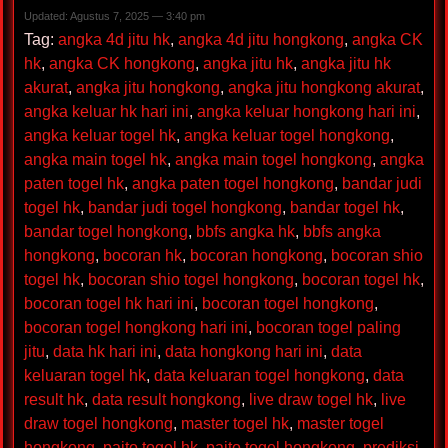
Updated: Agustus 7, 2025 — 3:40 pm
Tag:
angka 4d jitu hk
,
angka 4d jitu hongkong
,
angka CK
hk
,
angka CK hongkong
,
angka jitu hk
,
angka jitu hk
akurat
,
angka jitu hongkong
,
angka jitu hongkong akurat
,
angka keluar hk hari ini
,
angka keluar hongkong hari ini
,
angka keluar togel hk
,
angka keluar togel hongkong
,
angka main togel hk
,
angka main togel hongkong
,
angka
paten togel hk
,
angka paten togel hongkong
,
bandar judi
togel hk
,
bandar judi togel hongkong
,
bandar togel hk
,
bandar togel hongkong
,
bbfs angka hk
,
bbfs angka
hongkong
,
bocoran hk
,
bocoran hongkong
,
bocoran shio
togel hk
,
bocoran shio togel hongkong
,
bocoran togel hk
,
bocoran togel hk hari ini
,
bocoran togel hongkong
,
bocoran togel hongkong hari ini
,
bocoran togel paling
jitu
,
data hk hari ini
,
data hongkong hari ini
,
data
keluaran togel hk
,
data keluaran togel hongkong
,
data
result hk
,
data result hongkong
,
live draw togel hk
,
live
draw togel hongkong
,
master togel hk
,
master togel
hongkong
,
paito togel hk
,
paito togel hongkong
,
prediksi