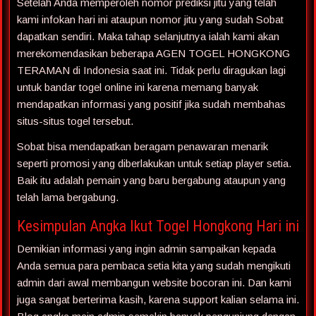
Setelah Anda memperoleh nomor prediksi jitu yang telah
kami infokan hari ini ataupun nomor jitu yang sudah Sobat
dapatkan sendiri. Maka tahap selanjutnya ialah kami akan
merekomendasikan beberapa AGEN TOGEL HONGKONG
TERAMAN di Indonesia saat ini. Tidak perlu diragukan lagi
untuk bandar togel online ini karena memang banyak
mendapatkan informasi yang positif jika sudah membahas
situs-situs togel tersebut.
Sobat bisa mendapatkan beragam penawaran menarik
seperti promosi yang diberlakukan untuk setiap player setia.
Baik itu adalah pemain yang baru bergabung ataupun yang
telah lama bergabung.
Kesimpulan Angka Ikut Togel Hongkong Hari ini
Demikian informasi yang ingin admin sampaikan kepada
Anda semua para pembaca setia kita yang sudah mengikuti
admin dari awal membangun website bocoran ini. Dan kami
juga sangat berterima kasih, karena support kalian selama ini.