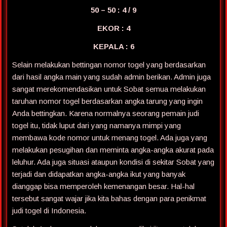
50 – 50 : 4 / 9
EKOR : 4
KEPALA : 6
Selain melakukan bettingan nomor togel yang berdasarkan
dari hasil angka main yang sudah admin berikan. Admin juga
sangat merekomendasikan untuk Sobat semua melakukan
taruhan nomor togel berdasarkan angka tarung yang ingin
Anda bettingkan. Karena normalnya seorang pemain judi
togel itu, tidak luput dari yang namanya mimpi yang
membawa kode nomor untuk menang togel. Ada juga yang
melakukan pesugihan dan meminta angka-angka akurat pada
leluhur. Ada juga situasi ataupun kondisi di sekitar Sobat yang
terjadi dan didapatkan angka-angka ikut yang banyak
dianggap bisa memperoleh kemenangan besar. Hal-hal
tersebut sangat wajar jika kita bahas dengan para penikmat
judi togel di Indonesia.