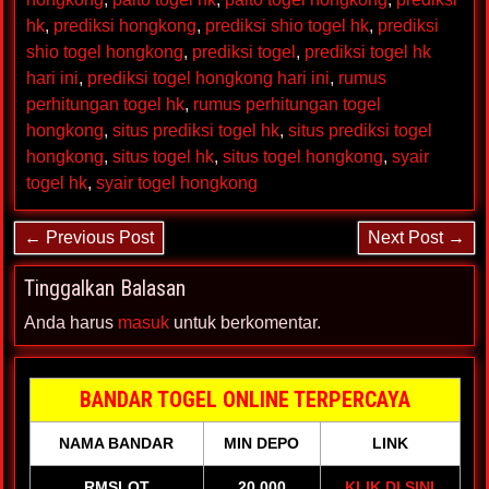
hk
,
prediksi hongkong
,
prediksi shio togel hk
,
prediksi
shio togel hongkong
,
prediksi togel
,
prediksi togel hk
hari ini
,
prediksi togel hongkong hari ini
,
rumus
perhitungan togel hk
,
rumus perhitungan togel
hongkong
,
situs prediksi togel hk
,
situs prediksi togel
hongkong
,
situs togel hk
,
situs togel hongkong
,
syair
togel hk
,
syair togel hongkong
← Previous Post
Next Post →
Tinggalkan Balasan
Anda harus
masuk
untuk berkomentar.
BANDAR TOGEL ONLINE TERPERCAYA
NAMA BANDAR
MIN DEPO
LINK
RMSLOT
20.000
KLIK DI SINI