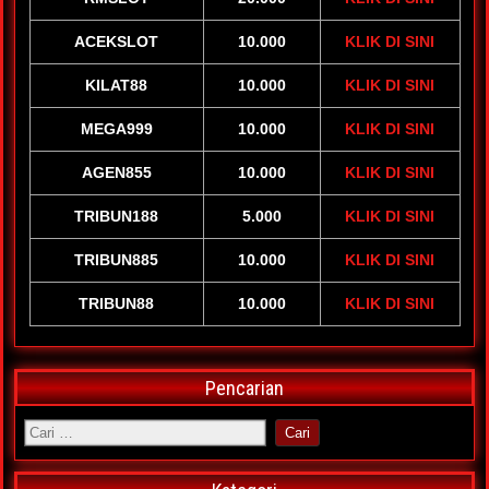
ACEKSLOT
10.000
KLIK DI SINI
KILAT88
10.000
KLIK DI SINI
MEGA999
10.000
KLIK DI SINI
AGEN855
10.000
KLIK DI SINI
TRIBUN188
5.000
KLIK DI SINI
TRIBUN885
10.000
KLIK DI SINI
TRIBUN88
10.000
KLIK DI SINI
Pencarian